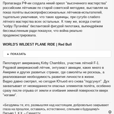
н
Пропаганда РФ-ии создала некий ореол "высоченного мастерства"
и
российским лётчикам по старой советской методике, выставляя на
е
показ полёты высокопрофессиональных лётчиков-испытателей,
тщательно умалчивая, что таких единицы, при сугубо слабого
лётного мастерства всех остальных. К тому же, всегда считал
"кобру Пугачёва" беспантовой фигурой пилотажа, выпендрёжем
бессмысленным ради показухи, что война реально
продемонстрировала.
WORLD'S WILDEST PLANE RIDE | Red Bull
► ПОКАЗАТЬ
Пилотирует американец Kirby Chambliss, участник лётной F-1.
Рядовой американский лётчик, энтузиаст авиации, каких много в
Америке и других развитых странах, где самолёты не роскошь, а
реализованная необходимость развития личности в жизни.
Видео давно смотрел, но сегодня Ютьюб его снова "подсунул". Дух
захватывает от неожиданности опасных элементов полёта, особенно
сразу после отрыва от земли и огибания земной поверхности вверх
"ногами".
«Бездумны те, кто, размышляя над настоящим, добровольно закрывают
глаза на прошлое, оставаясь, естественно, слепыми к будущему!»
Письмо 1. К.Х. – Синнетту