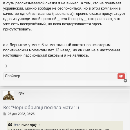
в суть рассказываемой сказки я не вникал. а тем, кто не понимает
украинский, можно вообще не беспокоиться. но в этой компании в
качестве одной из главных (пассивных) героинь сказки присутствует
одна из учредителей прежней _terra-thosophy_, которая знает, что
уже есть воскрешённый, но пока воздерживается здесь
присутствовать.
---------------
а с Лирныком у меня был ментальный контакт по некоторым
политическим моментам лет 12 назад. но он был не в настроении.
настоящий пассионарий! каковым я не являюсь.
:-)
Спойлер
е
р
djay
н
у
т
Re: "Чорнобривці посіяла мати" :)
ь
с
С
26 дек 2022, 08:25
я
о
о
к
Вэл
писал(а):
↑
б
н