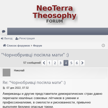
ор
Выход
Регистрация
ум
Список форумов
Форум
ы
"Чорнобривці посіяла мати" :)
1
2
3
5
6
Пред.
4
След.
57 сообщений
Николай
Re: "Чорнобривці посіяла мати" :)
С
07 дек 2022, 07:32
о
Американцы и другие представители демократических стран давно
о
перегнали хвалёных совковых лётчиков в умении и
б
щ
профессионализме, в смелости и рискованности, привычно
е
выполняя безумно опасные трюки.