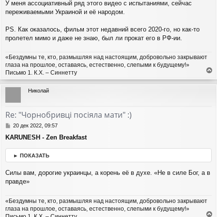
У меня ассоциативный ряд этого видео с испытаниями, сейчас
переживаемыми Украиной и её народом.
PS. Как оказалось, фильм этот недавний всего 2020-го, но как-то
пролетел мимо и даже не знаю, был ли прокат его в РФ-ии.
«Бездумны те, кто, размышляя над настоящим, добровольно закрывают
глаза на прошлое, оставаясь, естественно, слепыми к будущему!»
Письмо 1. К.Х. – Синнетту
е
р
Николай
н
у
т
Re: "Чорнобривці посіяла мати" :)
ь
с
С
20 дек 2022, 09:57
я
о
KARUNESH - Zen Breakfast
о
к
б
н
щ
► ПОКАЗАТЬ
а
е
ч
н
а
Силы вам, дорогие украинцы, а корень её в духе. «Не в силе Бог, а в
и
л
правде»
е
у
«Бездумны те, кто, размышляя над настоящим, добровольно закрывают
глаза на прошлое, оставаясь, естественно, слепыми к будущему!»
Письмо 1. К.Х. – Синнетту