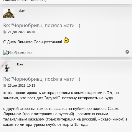
е
р
djay
н
у
т
Re: "Чорнобривці посіяла мати" :)
ь
с
С
21 дек 2022, 08:45
я
о
о
к
С Днем Зимнего Солнцестояния!
б
н
щ
а
е
ч
е
н
а
р
и
В сети
В сети
л
Вэл
н
е
у
у
т
Re: "Чорнобривці посіяла мати" :)
ь
с
С
25 дек 2022, 10:13
я
о
хотел процитировать автора реплики с комментариями в ФБ, но
о
к
заметил, что пост для "друзей". поэтому цитировать не буду.
б
н
щ
а
е
ч
с другой стороны, там есть ссылка на публичное видео с Сашко
н
а
Лирныком (транслитерация на русский) - возможно самым
и
л
талантливым казкарэм (транслитерация на русский, - сказочником) в
е
у
каком-то литературном клубе от марта 15 года.