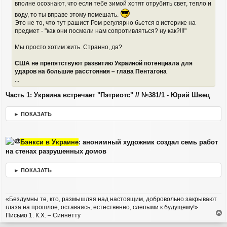
вполне осознают, что если тебе зимой хотят отрубить свет, тепло и
н
а
и
л
воду, то ты вправе этому помешать.
е
у
Это не то, что тут рашист Ром регулярно бьется в истерике на
предмет - "как они посмели нам сопротивляться? ну как?!!!"
Мы просто хотим жить. Странно, да?
США не препятствуют развитию Украиной потенциала для
ударов на большие расстояния – глава Пентагона
...
Часть 1: Украина встречает "Пэтриотс" // №381/1 - Юрий Швец
► ПОКАЗАТЬ
Бэнкси в Украине
: анонимный художник создал семь работ
на стенах разрушенных домов
► ПОКАЗАТЬ
«Бездумны те, кто, размышляя над настоящим, добровольно закрывают
глаза на прошлое, оставаясь, естественно, слепыми к будущему!»
Письмо 1. К.Х. – Синнетту
е