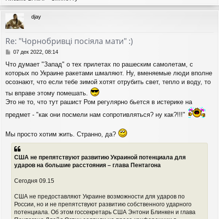
е
р
djay
н
у
т
Re: "Чорнобривці посіяла мати" :)
ь
с
С
07 дек 2022, 08:14
я
о
Что думает "Запад" о тех прилетах по рашеским самолетам, с
о
к
которых по Украине ракетами шмаляют. Ну, вменяемые люди вполне
б
н
щ
осознают, что если тебе зимой хотят отрубить свет, тепло и воду, то
а
е
ч
ты вправе этому помешать.
н
а
Это не то, что тут рашист Ром регулярно бьется в истерике на
и
л
е
у
предмет - "как они посмели нам сопротивляться? ну как?!!!"
Мы просто хотим жить. Странно, да?
США не препятствуют развитию Украиной потенциала для
ударов на большие расстояния – глава Пентагона
Сегодня 09.15
США не предоставляют Украине возможности для ударов по
России, но и не препятствуют развитию собственного ударного
потенциала. Об этом госсекретарь США Энтони Блинкен и глава