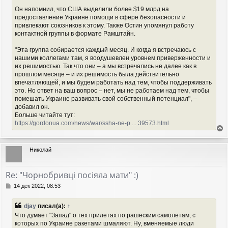
Он напомнил, что США выделили более $19 млрд на
предоставление Украине помощи в сфере безопасности и
привлекают союзников к этому. Также Остин упомянул работу
контактной группы в формате Рамштайн.
"Эта группа собирается каждый месяц. И когда я встречаюсь с
нашими коллегами там, я воодушевлен уровнем приверженности и
их решимостью. Так что они – а мы встречались не далее как в
прошлом месяце – и их решимость была действительно
впечатляющей, и мы будем работать над тем, чтобы поддерживать
это. Но ответ на ваш вопрос – нет, мы не работаем над тем, чтобы
помешать Украине развивать свой собственный потенциал", –
добавил он.
Больше читайте тут:
https://gordonua.com/news/war/ssha-ne-p ... 39573.html
е
р
Николай
н
у
т
Re: "Чорнобривці посіяла мати" :)
ь
с
С
14 дек 2022, 08:53
я
о
о
к
djay
писал(а):
↑
б
н
Что думает "Запад" о тех прилетах по рашеским самолетам, с
щ
а
которых по Украине ракетами шмаляют. Ну, вменяемые люди
е
ч