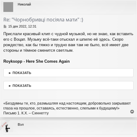
р
Николай
н
у
т
Re: "Чорнобривці посіяла мати" :)
ь
с
С
15 дек 2022, 12:31
я
о
Прислали красивый клип с чудной музыкой, но не знаю, как вставить
о
к
его с Воцап. Музыку всё-таки отыскал и шпилю её здесь. Скоро
б
н
щ
рождество, как бы тяжко и трудно вам там не было, всё имеет две
а
е
ч
стороны и тёмное сменится светлым.
н
а
и
л
Royksopp - Here She Comes Again
е
у
► ПОКАЗАТЬ
► ПОКАЗАТЬ
«Бездумны те, кто, размышляя над настоящим, добровольно закрывают
глаза на прошлое, оставаясь, естественно, слепыми к будущему!»
Письмо 1. К.Х. – Синнетту
е
р
В сети
В сети
Вэл
н
у
т