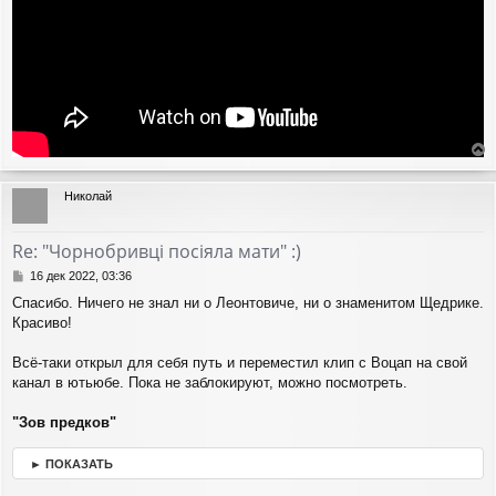
е
р
Николай
н
у
т
Re: "Чорнобривці посіяла мати" :)
ь
с
С
16 дек 2022, 03:36
я
о
Спасибо. Ничего не знал ни о Леонтовиче, ни о знаменитом Щедрике.
о
к
Красиво!
б
н
щ
а
е
ч
Всё-таки открыл для себя путь и переместил клип с Воцап на свой
н
а
канал в ютьюбе. Пока не заблокируют, можно посмотреть.
и
л
е
у
"Зов предков"
► ПОКАЗАТЬ