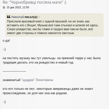
Re: "Чорнобривці посіяла мати" :)
ь
с
С
15 дек 2022, 12:59
я
о
о
к
Николай
писал(а):
↑
б
н
Прислали красивый клип с чудной музыкой, но не знаю, как
щ
а
вставить его с Воцап. Музыку всё-таки отыскал и шпилю её здесь.
е
ч
Скоро рождество, как бы тяжко и трудно вам там не было, всё
н
а
и
имеет две стороны и тёмное сменится светлым.
л
е
у
о да!
:-)
на постить музыку мы тут умельцы. на прежней терре у нас была
традиция делать это на рождество и новый год.
------------------------
знаменитый
"щедрик" Леонтовича
кто его только не пел. некоторые американцы даже не знают
происхождение, но для них она как родная.
:-)