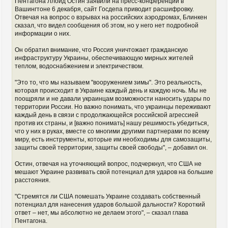
Пентагона Ллойд Остин заявили на пресс-конференции в
Вашингтоне 6 декабря, сайт Госдепа приводит расшифровку.
Отвечая на вопрос о взрывах на российских аэродромах, Блинкен
сказал, что видел сообщения об этом, но у него нет подробной
информации о них.
Он обратил внимание, что Россия уничтожает гражданскую
инфраструктуру Украины, обеспечивающую мирных жителей
теплом, водоснабжением и электричеством.
"Это то, что мы называем "вооружением зимы". Это реальность,
которая происходит в Украине каждый день и каждую ночь. Мы не
поощряли и не давали украинцам возможности наносить удары по
территории России. Но важно понимать, что украинцы переживают
каждый день в связи с продолжающейся российской агрессией
против их страны, и [важно понимать] нашу решимость убедиться,
что у них в руках, вместе со многими другими партнерами по всему
миру, есть инструменты, которые им необходимы для самозащиты,
защиты своей территории, защиты своей свободы", – добавил он.
Остин, отвечая на уточняющий вопрос, подчеркнул, что США не
мешают Украине развивать свой потенциал для ударов на большие
расстояния.
"Стремятся ли США помешать Украине создавать собственный
потенциал для нанесения ударов большой дальности? Короткий
ответ – нет, мы абсолютно не делаем этого", – сказал глава
Пентагона.