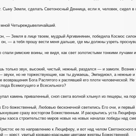
. Сыну Земли, сделать Светоносный Денница, если я, человек, сидел в
о мной Четыреждывеличайший.
н, — Земля в лице твоем, мудрый Аргивинянин, победила Космос силою 
он, — а тебя прошу вести меня дальше, где мы должны узреть проснув
 спали римские воины, не видя, как свет золотистыми тонкими лучами
ь только звук, высокий, чистый, нежный, раздался — и замолк. Возник с
— звуки, но не торжествующие, как ты думаешь, Эмпидиокл, а нежные и
 возвращения Бога Распятого к распявшей его плоти человеческой. Не 
спода Всемогущего и Всесильного?
 упал камень приваленный, сноп света волной хлынул из пещеры, на пор
к Его божественный, Любовью бесконечной светились Его очи, и первый 
пыхнувшие сразу восторгом Божественным. И раскрылись уста Люцифера
здны хаоса строительство миров новых на новых началах победы над сме
Христос ее по направлению к Люциферу, и вот над челом Светоносного
й — крест, увитый кроваво-красными цветами жертвы Божественной.