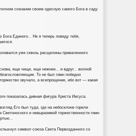
 полном сознании своем одесную самого Бога в саду
Бога Единого... Не я теперь поведу тебя,
шегося.
 изливался уже сквозь расщелины приваленного
нова, еще чище, еще нежнее... и вдруг... волной
 благословляющие. То не был гимн победно
торжество звучало, а всепрощение, ибо вот — какая
оге показалась дивная фигура Христа Иисуса.
взгляд Его был туда, где на небосклоне горели
 Светоносного и невыразимой торжественности гимн
ртью...
 вспыхнул символ союза Света Первозданного со