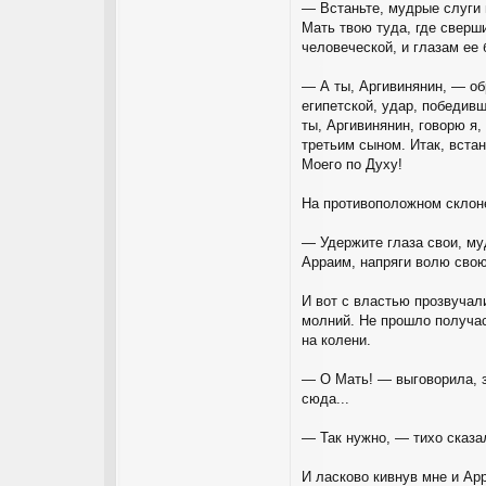
— Встаньте, мудрые слуги м
Мать твою туда, где сверш
человеческой, и глазам ее 
— А ты, Аргивинянин, — обр
египетской, удар, победив
ты, Аргивинянин, говорю я
третьим сыном. Итак, вста
Моего по Духу!
На противоположном склоне
— Удержите глаза свои, му
Арраим, напряги волю свою
И вот с властью прозвучал
молний. Не прошло получас
на колени.
— О Мать! — выговорила, з
сюда...
— Так нужно, — тихо сказа
И ласково кивнув мне и Ар