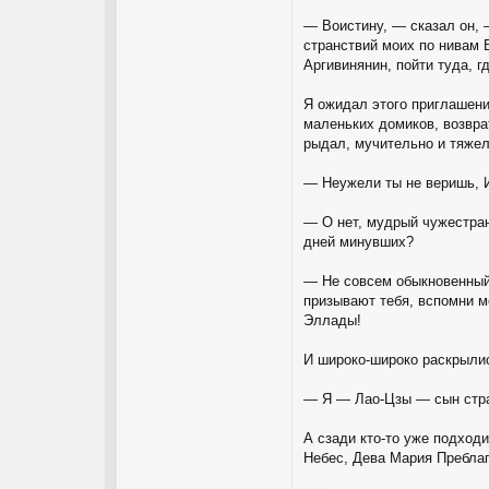
— Воистину, — сказал он, 
странствий моих по нивам 
Аргивинянин, пойти туда, г
Я ожидал этого приглашени
маленьких домиков, возвра
рыдал, мучительно и тяжел
— Неужели ты не веришь, И
— О нет, мудрый чужестран
дней минувших?
— Не совсем обыкновенный 
призывают тебя, вспомни м
Эллады!
И широко-широко раскрылис
— Я — Лао-Цзы — сын стран
А сзади кто-то уже подход
Небес, Дева Мария Преблаг