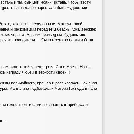
встань и ты, сын мой Иоанн, встань, чтобы вести
удрость ваша давно перестала быть мудростью
о кто, как не ты, передал мне. Матери твоей
Иоанна и раскрывший перед ним бездны Космические;
ей моих черных, Арраим премудрый, будешь мне
тречать победителя — Сына моего по плоти и Отца
 вам видеть тайну недр гроба Сына Моего. Но ты,
ь награду Любви и верности своей!!!
режды величайшего, прошла и рассыпалась, как сноп
гуры. Магдалина подбежала к Матери Господа и пала
ли голос твой, и сами не знаем, как прибежали
...