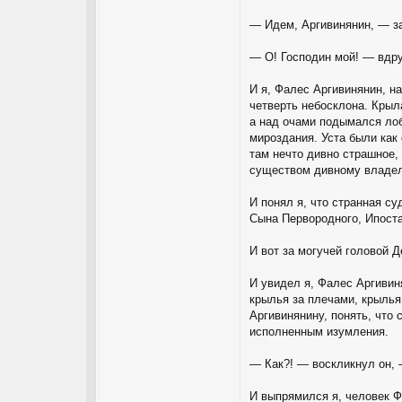
— Идем, Аргивинянин, — за
— О! Господин мой! — вдру
И я, Фалес Аргивинянин, н
четверть небосклона. Крыл
а над очами подымался лоб
мироздания. Уста были как
там нечто дивно страшное,
существом дивному владел
И понял я, что странная с
Сына Первородного, Ипост
И вот за могучей головой 
И увидел я, Фалес Аргивин
крылья за плечами, крылья
Аргивинянину, понять, что
исполненным изумления.
— Как?! — воскликнул он, 
И выпрямился я, человек Ф