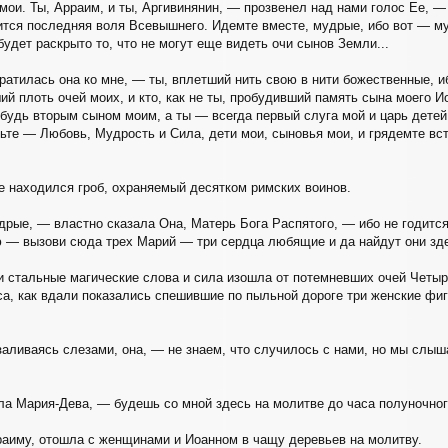
ои. Ты, Арраим, и ты, Аргивинянин, — прозвенел над нами голос Ее, — 
ится последняя воля Всевышнего. Идемте вместе, мудрые, ибо вот — м
будет раскрыто то, что не могут еще видеть очи сынов Земли...
атилась она ко мне, — ты, вплетший нить свою в нити божественные, иб
ший плоть очей моих, и кто, как не ты, пробудивший память сына моего 
, будь вторым сыном моим, а ты — всегда первый слуга мой и царь дет
ньте — Любовь, Мудрость и Сила, дети мои, сыновья мои, и грядемте вс
 находился гроб, охраняемый десятком римских воинов.
дрые, — властно сказала Она, Матерь Бога Распятого, — ибо не годится
 — вызови сюда трех Марий — три сердца любящие и да найдут они здес
и стальные магические слова и сила изошла от потемневших очей Четы
а, как вдали показались спешившие по пыльной дороге три женские фи
аливаясь слезами, она, — не знаем, что случилось с нами, но мы слыша
ла Мария-Дева, — будешь со мной здесь на молитве до часа полуночного
раиму, отошла с женщинами и Иоанном в чащу деревьев на молитву.