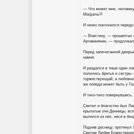
— Что может мне, человеку
Магдалы?!
И низко поклонился перед
— Воистину, — прошептал о
Аргивинянин, — продолжал 
Перед запечатанной дверью
камня.
И раздался в тиши один лиш
полились братья и сестры 
торжествующий, а любовное
же победа может быть у Го
И тихо-тихо повернувшись,
Светел и благостен был Ли
крылатые очи Денницы, вс
вылился из них, неся в бе
Подняв десницу, протянул 
Светом Любви Божественно