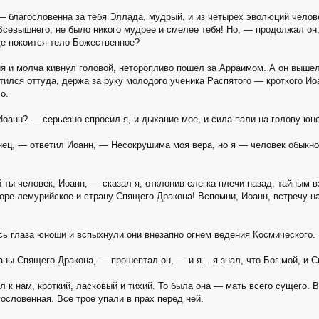
— благословенна за тебя Эллада, мудрый, и из четырех эволюций челов
Всевышнего, не было никого мудрее и смелее тебя! Но, — продолжал он,
де покоится тело Божественное?
я и молча кивнул головой, неторопливо пошел за Арраимом. А он вышел 
тился оттуда, держа за руку молодого ученика Распятого — кроткого Иоа
о.
оанн? — серьезно спросил я, и дыхание мое, и сила пали на голову юн
ец, — ответил Иоанн, — Несокрушима моя вера, но я — человек обыкно
ты человек, Иоанн, — сказал я, отклонив слегка плечи назад, тайным в
оре лемурийское и страну Спящего Дракона! Вспомни, Иоанн, встречу н
ь глаза юноши и вспыхнули они внезапно огнем ведения Космического.
ы Спящего Дракона, — прошептал он, — и я... я знал, что Бог мой, и С
ил к нам, кроткий, ласковый и тихий. То была она — мать всего сущего.
ословенная. Все трое упали в прах перед ней.