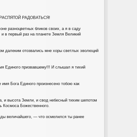
РАСПЯТОЙ РАДОВАТЬСЯ!
оне разноцветных бликов своих, а я в саду
 и в первый раз на планете Земля Великий
етом далеким отозвались мне хоры светлых эволюций
мя Единого призвавшему!!! И слышал я тихий
 имя Бога Единого произнесено тобою как
а, и высота Земли, и свод небесный тихим шепотом
щь Космоса Божественного.
жды величайшего, — что осмелился ты ранее