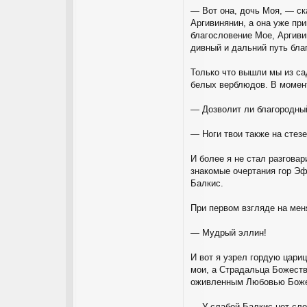
— Вот она, дочь Моя, — ск
Аргивинянин, а она уже пр
благословение Мое, Аргиви
дивный и дальний путь бла
Только что вышли мы из са
белых верблюдов. В момент
— Дозволит ли благородны
— Ноги твои также на стез
И более я не стал разговар
знакомые очертания гор Эф
Балкис.
При первом взгляде на мен
— Мудрый эллин!
И вот я узрел гордую цари
мои, а Страдальца Божеств
оживленным Любовью Боже
— У слабой Балкис нет сло