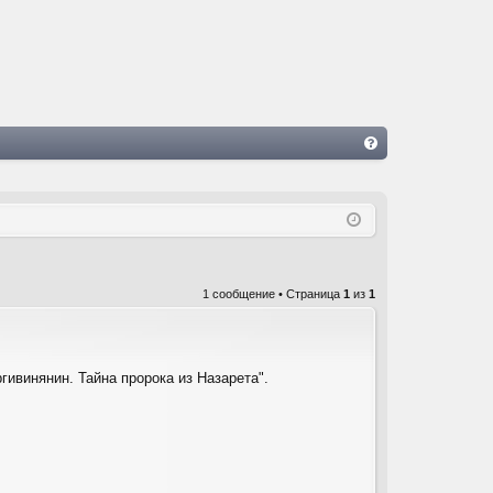
FA
Q
1 сообщение • Страница
1
из
1
ргивинянин. Тайна пророка из Назарета".