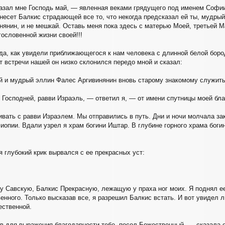
азал мне Господь май, — явленная веками грядущего под именем Софии
инесет Балкис страдающей все то, что некогда предсказал ей ты, мудр
нянин, и не мешкай. Оставь меня пока здесь с матерью Моей, третьей М
гословенной жизни своей!!!
да, как увидели приближающегося к нам человека с длинной белой бород
 встречи нашей он низко склонился передо мной и сказал:
й и мудрый эллин Фалес Аргивинянин вновь старому знакомому служит
е Господней, равви Израэль, — ответил я, — от имени спутницы моей бл
ивать с равви Израэлем. Мы отправились в путь. Дни и ночи молчала за
иопии. Вдали узрел я храм богини Иштар. В глубине горного храма бог
я глубокий крик вырвался с ее прекрасных уст:
цу Савскую, Балкис Прекрасную, лежащую у праха ног моих. Я поднял ее
енного. Только высказав все, я разрешил Балкис встать. И вот увидел 
ственной.
в для выражения благодарности тебе, посол Божественный, — сказала о