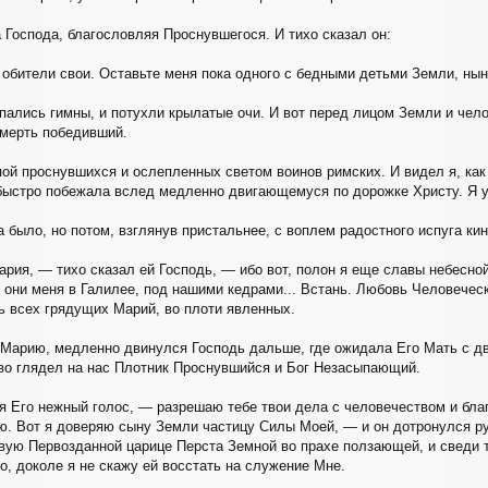
 Господа, благословляя Проснувшегося. И тихо сказал он:
 обители свои. Оставьте меня пока одного с бедными детьми Земли, нын
пались гимны, и потухли крылатые очи. И вот перед лицом Земли и чело
смерть победивший.
пой проснувшихся и ослепленных светом воинов римских. И видел я, ка
 быстро побежала вслед медленно двигающемуся по дорожке Христу. Я у
а было, но потом, взглянув пристальнее, с воплем радостного испуга ки
рия, — тихо сказал ей Господь, — ибо вот, полон я еще славы небесной,
 они меня в Галилее, под нашими кедрами... Встань. Любовь Человече
ть всех грядущих Марий, во плоти явленных.
Марию, медленно двинулся Господь дальше, где ожидала Его Мать с дв
ово глядел на нас Плотник Проснувшийся и Бог Незасыпающий.
 Его нежный голос, — разрешаю тебе твои дела с человечеством и бла
. Вот я доверяю сыну Земли частицу Силы Моей, — и он дотронулся ру
вую Первозданной царице Перста Земной во прахе ползающей, и сведи 
о, доколе я не скажу ей восстать на служение Мне.