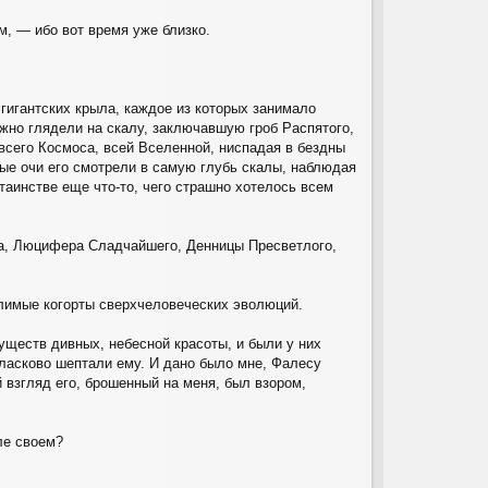
, — ибо вот время уже близко.
гигантских крыла, каждое из которых занимало
жно глядели на скалу, заключавшую гроб Распятого,
всего Космоса, всей Вселенной, ниспадая в бездны
ые очи его смотрели в самую глубь скалы, наблюдая
таинстве еще что-то, чего страшно хотелось всем
га, Люцифера Сладчайшего, Денницы Пресветлого,
слимые когорты сверхчеловеческих эволюций.
ществ дивных, небесной красоты, и были у них
ласково шептали ему. И дано было мне, Фалесу
 взгляд его, брошенный на меня, был взором,
ле своем?