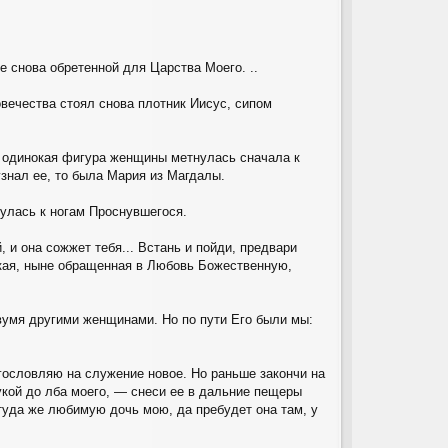
е снова обретенной для Царства Моего. ..
вечества стоял снова плотник Иисус, сипом
к одинокая фигура женщины метнулась сначала к
знал ее, то была Мария из Магдалы.
нулась к ногам Проснувшегося.
 и она сожжет тебя... Встань и пойди, предвари
ская, ныне обращенная в Любовь Божественную,
умя другими женщинами. Но по пути Его были мы:
гословляю на служение новое. Но раньше закончи на
кой до лба моего, — снеси ее в дальние пещеры
туда же любимую дочь мою, да пребудет она там, у