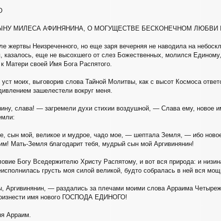
О
ЫНУ МИЛЕСА АФИНЯНИНА, О МОГУЩЕСТВЕ БЕСКОНЕЧНОМ ЛЮБВИ 
ле жертвы Неизреченного, но еще заря вечерняя не наводила на небоскл
 казалось, еще не высохшего от слез Божественных, молился Единому,
к Матери своей Имя Бога Распятого.
с уст моих, выговорив слова Тайной Молитвы, как с высот Космоса отв
дивлением зашелестели вокруг меня.
ну, слава! — загремели духи стихии воздушной, — Слава ему, новое и
емли:
, сын мой, великое и мудрое, чадо мое, — шептала Земля, — ибо новое
им! Мать-Земля благодарит тебя, мудрый сын мой Аргивинянин!
ловие Богу Вседержителю Христу Распятому, и вот вся природа: и низин
еисполнилась грусть моя силой великой, будто собралась в ней вся мо
ы, Аргивинянин, — раздались за плечами моими слова Арраима Четыре
роизнести имя нового ГОСПОДА ЕДИНОГО!
ня Арраим.