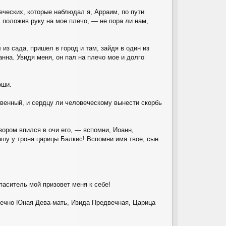
еческих, которые наблюдал я, Арраим, по пути
 положив руку на мое плечо, — не пора ли нам,
из сада, пришел в город и там, зайдя в один из
нна. Увидя меня, он пал на плечо мое и долго
оши.
венный, и сердцу ли человеческому вынести скорбь
зором впился в очи его, — вспомни, Иоанн,
ашу у трона царицы Балкис! Вспомни имя твое, сын
паситель мой призовет меня к себе!
 Вечно Юная Дева-мать, Изида Предвечная, Царица