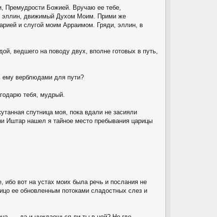
, Премудрости Божией. Вручаю ее тебе,
ый эллин, движимый Духом Моим. Прими же
арией и слугой моим Арраимом. Гряди, эллин, в
ой, ведшего на поводу двух, вполне готовых в путь,
ь ему верблюдами для пути?
агодарю тебя, мудрый.
кутанная спутница моя, пока вдали не засияли
ини Иштар нашел я тайное место пребывания царицы
, ибо вот на устах моих была речь и послания не
лицо ее обновленным потоками сладостных слез и
на, — да и нуждаешься ли ты в ней? Но где