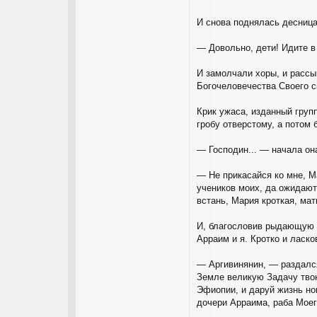
И снова поднялась десница
— Довольно, дети! Идите в
И замолчали хоры, и рассы
Богочеловечества Своего 
Крик ужаса, изданный груп
гробу отверстому, а потом
— Господин... — начала он
— Не прикасайся ко мне, Ма
учеников моих, да ожидают
встань, Мария кроткая, ма
И, благословив рыдающую 
Арраим и я. Кротко и ласк
— Аргивинянин, — раздался
Земле великую Задачу твою
Эфиопии, и даруй жизнь но
дочери Арраима, раба Моег