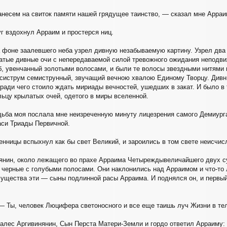
несем на свиток памяти нашей грядущее таинство, — сказал мне Арраим
г вздохнул Арраим и простерся ниц.
а фоне заалевшего неба узрел дивную незабываемую картину. Узрел два 
атые дивные очи с непередаваемой силой тревожного ожидания неподви
, увенчанный золотыми волосами, и были те волосы звездными нитями 
 систрум семиструнный, звучащий вечною хвалою Единому Творцу. Дивн
 ради чего стоило ждать мириады вечностей, ушедших в закат. И было в 
ьцу крылатых очей, одетого в миры вселенной.
удьба моя послала мне неизреченную минуту лицезрения самого Демиур
аси Триады Первичной.
Денницы вспыхнул как бы свет Великий, и зароились в том свете неисчи
янин, около лежащего во прахе Арраима Четыреждывеличайшего двух су
 черные с голубыми полосами. Они наклонились над Арраимом и что-то 
 существа эти — сыны подлинной расы Арраима. И поднялся он, и первый
— Ты, человек Люцифера светоносного и все еще таишь луч Жизни в те
алес Аргивинянин, Сын Перста Матери-Земли и гордо ответил Арраиму: