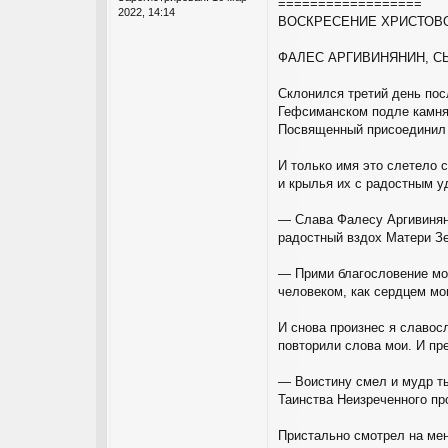
==================
2022, 14:14
ВОСКРЕСЕНИЕ ХРИСТОВ
ФАЛЕС АРГИВИНЯНИН, С
Склонился третий день пос
Гефсиманском подле камня,
Посвященный присоединил 
И только имя это слетело 
и крылья их с радостным у
— Слава Фалесу Аргивиняни
радостный вздох Матери З
— Прими благословение мое
человеком, как сердцем мо
И снова произнес я славос
повторили слова мои. И пр
— Воистину смел и мудр т
Таинства Неизреченного п
Пристально смотрел на ме