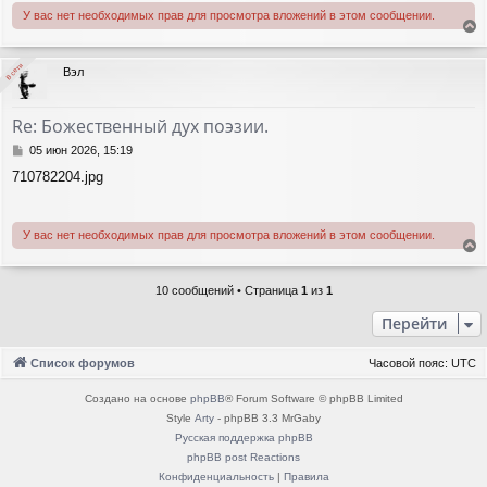
У вас нет необходимых прав для просмотра вложений в этом сообщении.
е
р
В сети
В сети
Вэл
н
у
т
Re: Божественный дух поэзии.
ь
с
С
05 июн 2026, 15:19
я
о
710782204.jpg
о
к
б
н
щ
а
е
ч
У вас нет необходимых прав для просмотра вложений в этом сообщении.
н
а
е
и
л
е
р
у
10 сообщений • Страница
1
из
1
н
у
Перейти
т
ь
Список форумов
Часовой пояс:
UTC
с
я
Создано на основе
phpBB
® Forum Software © phpBB Limited
к
Style
Arty
- phpBB 3.3 MrGaby
н
а
Русская поддержка phpBB
ч
phpBB post Reactions
а
Конфиденциальность
|
Правила