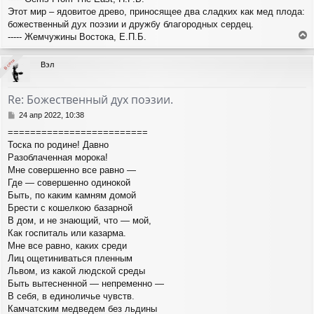
и
Этот мир – ядовитое древо, приносящее два сладких как мед плода:
е
божественный дух поэзии и дружбу благородных сердец.
----- Жемчужины Востока, Е.П.Б.
е
р
В сети
В сети
Вэл
н
у
т
Re: Божественный дух поэзии.
ь
с
С
24 апр 2022, 10:38
я
о
=========================
о
к
Тоска по родине! Давно
б
н
щ
Разоблаченная морока!
а
е
ч
Мне совершенно все равно —
н
а
Где — совершенно одинокой
и
л
Быть, по каким камням домой
е
у
Брести с кошелкою базарной
В дом, и не знающий, что — мой,
Как госпиталь или казарма.
Мне все равно, каких среди
Лиц ощетиниваться пленным
Львом, из какой людской среды
Быть вытесненной — непременно —
В себя, в единоличье чувств.
Камчатским медведем без льдины