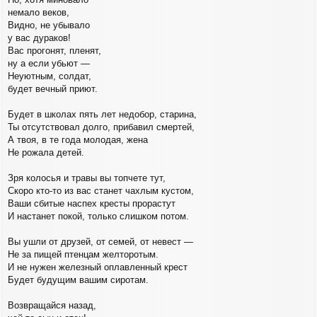
немало веков,
Видно, не убывало
у вас дураков!
Вас прогонят, пленят,
ну а если убьют —
Неуютным, солдат,
будет вечный приют.
Будет в школах пять лет недобор, старина, 
Ты отсутствовал долго, прибавил смертей,
А твоя, в те года молодая, жена
Не рожала детей.
Зря колосья и травы вы топчете тут,
Скоро кто-то из вас станет чахлым кустом,
Ваши сбитые наспех кресты прорастут
И настанет покой, только слишком потом.
Вы ушли от друзей, от семей, от невест —
Не за пищей птенцам желторотым.
И не нужен железный оплавленный крест
Будет будущим вашим сиротам.
Возвращайся назад,