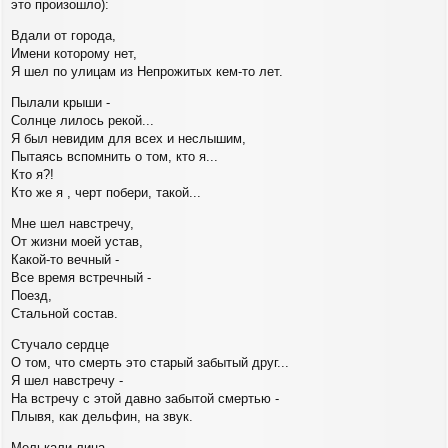
а
это произошло):
и
л
е
у
Вдали от города,
Имени которому нет,
Я шел по улицам из Непрожитых кем-то лет.
Пылали крыши -
Солнце лилось рекой...
Я был невидим для всех и неслышим,
Пытаясь вспомнить о том, кто я...
Кто я?!
Кто же я , черт побери, такой...
Мне шел навстречу,
От жизни моей устав,
Какой-то вечный -
Все время встречный -
Поезд,
Стальной состав.
Стучало сердце
О том, что смерть это старый забытый друг...
Я шел навстречу -
На встречу с этой давно забытой смертью -
Плывя, как дельфин, на звук.
Мелькали лица,