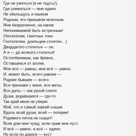
Где не ужиться (и не тщусь!),
Где унижаться — мне едино.
Не обольщусь и языком
Родным, его призывом млечным.
Мне безразлично, на каком
Непонимаемой быть встречным!
(Читателем, газетных тонн
Глотателем, доильцем сплетен…)
Двадцатого столетья — он,
А я — до всякого столетья!
Остолбеневши, как бревно,
Оставшееся от аллеи,
Мне все — равны, мне всё — равно;
И, может быть, всего равнее —
Роднее бывшее — всего.
Все признаки с меня, все меты,
Все даты — как рукой сняло:
Душа, родившаяся — где-то.
Так край меня не уберег
Мой, что и самый зоркий сыщик
Вдоль всей души, всей — поперек!
Родимого пятна не сыщет!
Всяк дом мне чужд, всяк храм мне пуст,
И всё — равно, и всё — едино.
Но если по дороге — куст