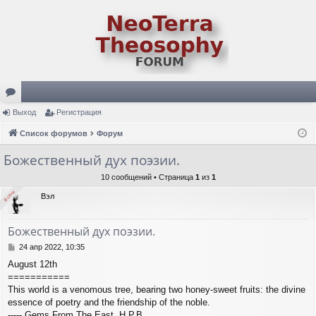
ор
Выход
Регистрация
ум
Список форумов
Форум
ы
Божественный дух поэзии.
10 сообщений • Страница
1
из
1
В сети
В сети
Вэл
Божественный дух поэзии.
С
24 апр 2022, 10:35
о
August 12th
о
===========
б
щ
This world is a venomous tree, bearing two honey-sweet fruits: the divine
е
essence of poetry and the friendship of the noble.
н
----- Gems From The East, H.P.B.