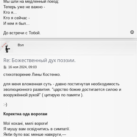
Мы шли на медленный поезд:
Теперь уже не важно -
Кто я...
Кто я сейчас -
И кем я был...
До встречи с Тобой.
е
р
В сети
В сети
Вэл
н
у
т
Re: Божественный дух поэзии.
ь
с
С
16 ноя 2024, 09:03
я
о
стихотворение Лины Костенко.
о
к
б
н
для меня вложенная суть - давно постигнутая необходимость
щ
а
эволюционного развития. "царство божие достигается силою и
е
ч
н
вооружённой рукой" ( цитирую по памяти ).
а
и
л
е
:-)
у
Коректна ода ворогам
Мої кохані, милі вороги!
Я мушу вам освідчитись в симпатії.
Якби було вас менше навкруги,—