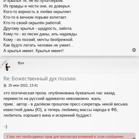
И крылья те, не из пуха-перьев.
Из правды и чести они, из доверья.
Кого-то верность в любви окрыляет.
Кто-то в вечном порыве взлетает.
Кто-то своей окрылён работой.
Другому крылья - щедрость, забота.
Кому-то - из песен даны, иль надежды.
Кому - из поэзий, мечты безбрежной.
Как будто летать человек не умеет...
А крылья имеет. Крылья имеет!
е
р
В сети
В сети
Вэл
н
у
т
Re: Божественный дух поэзии.
ь
с
С
25 июн 2022, 13:41
я
о
это поэтическая проза. опубликована буквально час назад.
о
к
перевести на русский адекватно невозможно. жаль.
б
н
щ
прим.: автор - в далёком прошлом пресс-секретарь некой весьма
а
е
ч
известной дамы (Ю), а теперь любимец массы народа в ФБ,
н
а
любитель хорошего вина и искренний буддист.
и
л
е
у
:-)
У вас нет необходимых прав для просмотра вложений в этом сообщении.