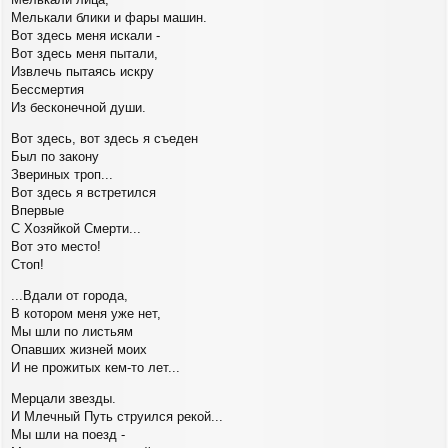
Мелькали блики и фары машин.
Вот здесь меня искали -
Вот здесь меня пытали,
Извлечь пытаясь искру
Бессмертия
Из бесконечной души.
Вот здесь, вот здесь я съеден
Был по закону
Звериных троп...
Вот здесь я встретился
Впервые
С Хозяйкой Смерти...
Вот это место!
Стоп!
...Вдали от города,
В котором меня уже нет,
Мы шли по листьям
Опавших жизней моих
И не прожитых кем-то лет...
Мерцали звезды.
И Млечный Путь струился рекой...
Мы шли на поезд -