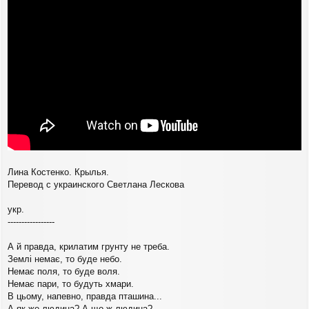
б
н
щ
а
е
ч
н
а
и
л
е
у
Лина Костенко. Крылья.
Перевод с украинского Светлана Лескова
укр.
-----------------
А й правда, крилатим грунту не треба.
Землі немає, то буде небо.
Немає поля, то буде воля.
Немає пари, то будуть хмари.
В цьому, напевно, правда пташина...
А як же людина? А що ж людина?