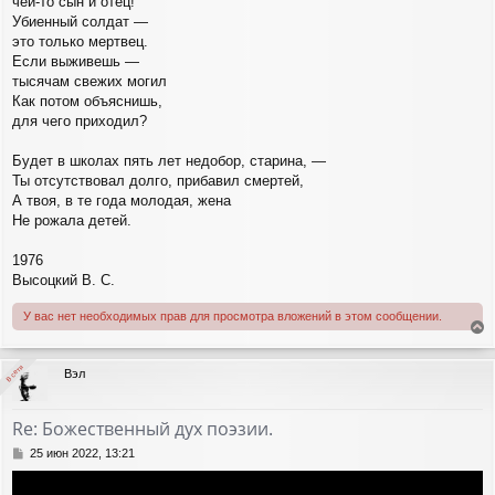
чей-то сын и отец!
Убиенный солдат —
это только мертвец.
Если выживешь —
тысячам свежих могил
Как потом объяснишь,
для чего приходил?
Будет в школах пять лет недобор, старина, —
Ты отсутствовал долго, прибавил смертей,
А твоя, в те года молодая, жена
Не рожала детей.
1976
Высоцкий В. С.
У вас нет необходимых прав для просмотра вложений в этом сообщении.
е
р
В сети
В сети
Вэл
н
у
т
Re: Божественный дух поэзии.
ь
с
С
25 июн 2022, 13:21
я
о
о
к