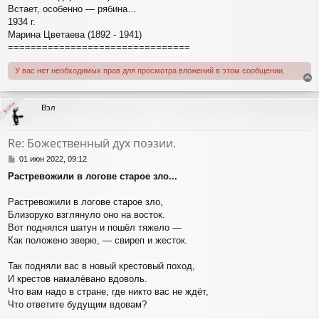
Встает, особенно — рябина…
1934 г.
Марина Цветаева (1892 - 1941)
================================
У вас нет необходимых прав для просмотра вложений в этом сообщении.
е
р
В сети
В сети
Вэл
н
у
т
Re: Божественный дух поэзии.
ь
с
С
01 июн 2022, 09:12
я
о
Растревожили в логове старое зло...
о
к
б
н
щ
Растревожили в логове старое зло,
а
е
ч
Близоруко взглянуло оно на восток.
н
а
Вот поднялся шатун и пошёл тяжело —
и
л
Как положено зверю, — свиреп и жесток.
е
у
Так подняли вас в новый крестовый поход,
И крестов намалёвано вдоволь.
Что вам надо в стране, где никто вас не ждёт,
Что ответите будущим вдовам?