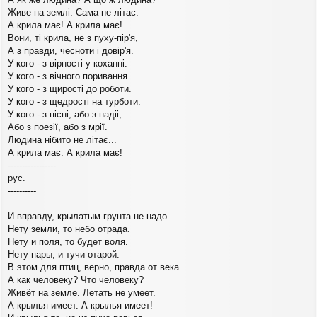
Живе на землі. Сама не літає.
А крила має! А крила має!
Вони, ті крила, не з пуху-пір'я,
А з правди, чесноти і довір'я.
У кого - з вірності у коханні.
У кого - з вічного поривання.
У кого - з щирості до роботи.
У кого - з щедрості на турботи.
У кого - з пісні, або з надіі,
Або з поезії, або з мрії.
Людина нібито не літає...
А крила має. А крила має!
-----------------
рус.
----------
И вправду, крылатым грунта не надо.
Нету земли, то небо отрада.
Нету и поля, то будет воля.
Нету пары, и тучи отарой.
В этом для птиц, верно, правда от века.
А как человеку? Что человеку?
Живёт на земле. Летать не умеет.
А крылья имеет. А крылья имеет!