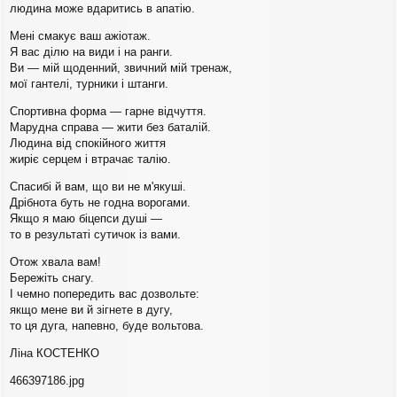
людина може вдаритись в апатію.
Мені смакує ваш ажіотаж.
Я вас ділю на види і на ранги.
Ви — мій щоденний, звичний мій тренаж,
мої гантелі, турники і штанги.
Спортивна форма — гарне відчуття.
Марудна справа — жити без баталій.
Людина від спокійного життя
жиріє серцем і втрачає талію.
Спасибі й вам, що ви не м'якуші.
Дрібнота буть не годна ворогами.
Якщо я маю біцепси душі —
то в результаті сутичок із вами.
Отож хвала вам!
Бережіть снагу.
І чемно попередить вас дозвольте:
якщо мене ви й зігнете в дугу,
то ця дуга, напевно, буде вольтова.
Ліна КОСТЕНКО
466397186.jpg