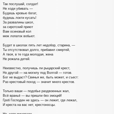
Так послушай, солдат!
Не ходи убивать —
Будешь кровью богат,
будешь локти кусать!
За развалины школ,
за сиротский приют
Вам осиновый кол
меж лопаток вобьют.
Будет в школах пять лет недобор, старина, —
Ты отсутствовал долго, прибавил смертей,
А твоя, в те года молодая, жена
Не рожала детей.
Неизвестно, получишь ли рыцарский крест,
Но другой — на могилу под Волгой — готов.
Бог не выдаст? Свинья же, быть может, и съест:
Раз крестовый поход — значит много крестов.
Только ваши — подобье раздвоенных жал,
Всё враньё — вы пришли без эмоций!
Гроб Господен не здесь — он лежит, где лежал,
И креста на вас нет, крестоносцы.
Но, хотя миновало