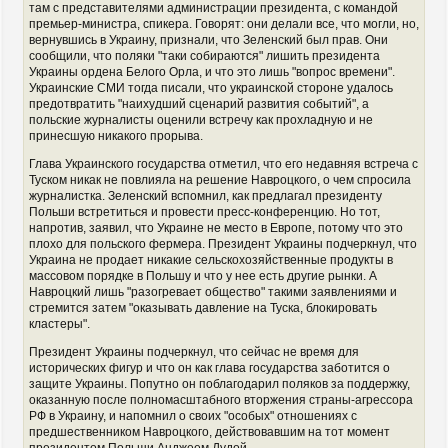
там с представителями администрации президента, с командой
премьер-министра, спикера. Говорят: они делали все, что могли, но,
вернувшись в Украину, признали, что Зеленский был прав. Они
сообщили, что поляки "таки собираются" лишить президента
Украины ордена Белого Орла, и что это лишь "вопрос времени".
Украинские СМИ тогда писали, что украинской стороне удалось
предотвратить "наихудший сценарий развития событий", а
польские журналисты оценили встречу как прохладную и не
принесшую никакого прорыва.
Глава Украинского государства отметил, что его недавняя встреча с
Туском никак не повлияла на решение Навроцкого, о чем спросила
журналистка. Зеленский вспомнил, как предлагал президенту
Польши встретиться и провести пресс-конференцию. Но тот,
напротив, заявил, что Украине не место в Европе, потому что это
плохо для польского фермера. Президент Украины подчеркнул, что
Украина не продает никакие сельскохозяйственные продукты в
массовом порядке в Польшу и что у нее есть другие рынки. А
Навроцкий лишь "разогревает общество" такими заявлениями и
стремится затем "оказывать давление на Туска, блокировать
кластеры".
Президент Украины подчеркнул, что сейчас не время для
исторических фигур и что он как глава государства заботится о
защите Украины. Попутно он поблагодарил поляков за поддержку,
оказанную после полномасштабного вторжения страны-агрессора
РФ в Украину, и напомнил о своих "особых" отношениях с
предшественником Навроцкого, действовавшим на тот момент