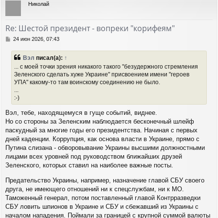
Николай
н
у
т
Re: Шестой президент - вопреки "корифеям"
ь
с
С
24 июн 2026, 07:43
я
о
о
к
Вэл
писал(а):
↑
б
н
... с моей точки зрения никакого такого "безудержного стремления
щ
а
Зеленского сделать хуже Украине" присвоением имени "героев
е
ч
УПА" какому-то там воинскому соединению не было.
н
а
и
...
л
е
:-)
у
Вэл, тебе, находящемуся в гуще событий, виднее.
Но со стороны за Зеленским наблюдается бесконечный шлейф
паскудный за многие годы его президентства. Начиная с первых
дней каденции. Коррупция, как основа власти в Украине, прямо с
Путина слизана - обворовывание Украины высшими должностными
лицами всех уровней под руководством ближайших друзей
Зеленского, которых ставил на наиболее важные посты.
Предательство Украины, например, назначение главой СБУ своего
друга, не имеющего отношений ни к спецслужбам, ни к МО.
Таможенный генерал, потом поставленный главой Контрразведки
СБУ ловить шпионов в Украине и СБУ и сбежавший из Украины с
началом нападения. Поймали за границей с крупной суммой валюты