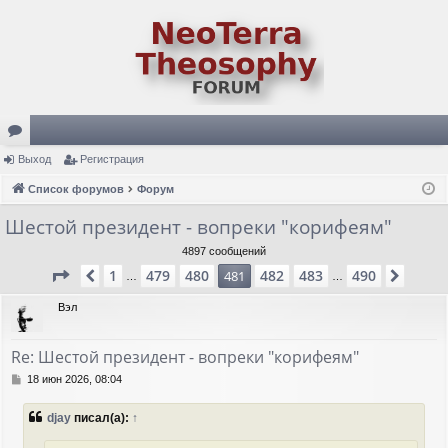
ор
Выход
Регистрация
ум
Список форумов
Форум
ы
Шестой президент - вопреки "корифеям"
4897 сообщений
Страница
481
из
490
1
479
480
482
483
490
Пред.
481
След.
…
…
Вэл
Re: Шестой президент - вопреки "корифеям"
С
18 июн 2026, 08:04
о
о
djay
писал(а):
↑
б
щ