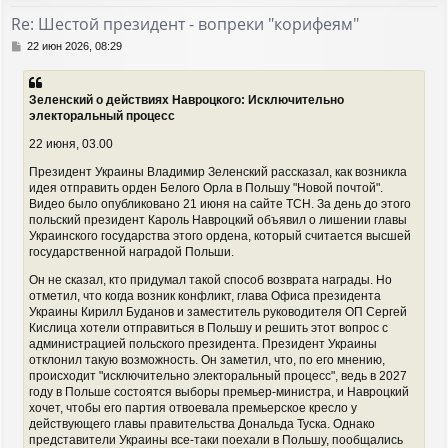
т
Re: Шестой президент - вопреки "корифеям"
ь
с
С
22 июн 2026, 08:29
я
о
о
к
б
н
Зеленский о действиях Навроцкого: Исключительно
щ
а
электоральный процесс
е
ч
н
а
22 июня, 03.00
и
л
е
у
Президент Украины Владимир Зеленский рассказал, как возникла
идея отправить орден Белого Орла в Польшу "Новой почтой".
Видео было опубликовано 21 июня на сайте ТСН. За день до этого
польский президент Кароль Навроцкий объявил о лишении главы
Украинского государства этого ордена, который считается высшей
государственной наградой Польши.
Он не сказал, кто придумал такой способ возврата награды. Но
отметил, что когда возник конфликт, глава Офиса президента
Украины Кирилл Буданов и заместитель руководителя ОП Сергей
Кислица хотели отправиться в Польшу и решить этот вопрос с
администрацией польского президента. Президент Украины
отклонил такую возможность. Он заметил, что, по его мнению,
происходит "исключительно электоральный процесс", ведь в 2027
году в Польше состоятся выборы премьер-министра, и Навроцкий
хочет, чтобы его партия отвоевала премьерское кресло у
действующего главы правительства Дональда Туска. Однако
представители Украины все-таки поехали в Польшу, пообщались