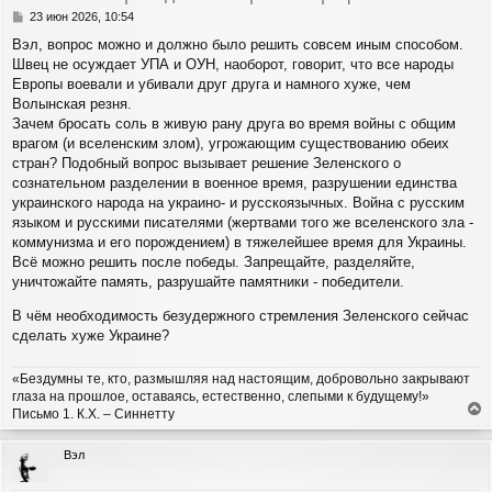
с
С
23 июн 2026, 10:54
я
о
Вэл, вопрос можно и должно было решить совсем иным способом.
о
к
Швец не осуждает УПА и ОУН, наоборот, говорит, что все народы
б
н
щ
Европы воевали и убивали друг друга и намного хуже, чем
а
е
ч
Волынская резня.
н
а
Зачем бросать соль в живую рану друга во время войны с общим
и
л
врагом (и вселенским злом), угрожающим существованию обеих
е
у
стран? Подобный вопрос вызывает решение Зеленского о
сознательном разделении в военное время, разрушении единства
украинского народа на украино- и русскоязычных. Война с русским
языком и русскими писателями (жертвами того же вселенского зла -
коммунизма и его порождением) в тяжелейшее время для Украины.
Всё можно решить после победы. Запрещайте, разделяйте,
уничтожайте память, разрушайте памятники - победители.
В чём необходимость безудержного стремления Зеленского сейчас
сделать хуже Украине?
«Бездумны те, кто, размышляя над настоящим, добровольно закрывают
глаза на прошлое, оставаясь, естественно, слепыми к будущему!»
Письмо 1. К.Х. – Синнетту
е
р
Вэл
н
у