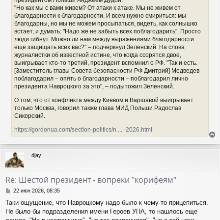
президентом Польши Анджеем Дудой.
"Но как мы с вами живем? От атаки к атаке. Мы не живем от
благодарности к благодарности. И всем нужно смириться: мы
благодарны, но мы не можем просыпаться, видеть, как солнышко
встает, и думать: "Надо же не забыть всех поблагодарить". Просто
люди гибнут. Можно ли нам между выражениями благодарности
еще защищать всех вас?" – подчеркнул Зеленский. На слова
журналистки об известной истине, что когда ссорятся двое,
выигрывает кто-то третий, президент вспомнил о РФ. "Так и есть.
[Заместитель главы Совета безопасности РФ Дмитрий] Медведев
поблагодарил – опять о благодарности – поблагодарил лично
президента Навроцкого за это", – подытожил Зеленский.
О том, что от конфликта между Киевом и Варшавой выигрывает
только Москва, говорил также глава МИД Польши Радослав
Сикорский.
https://gordonua.com/section-politics/n ... -2026.html
е
р
djay
н
у
т
Re: Шестой президент - вопреки "корифеям"
ь
с
С
22 июн 2026, 08:35
я
о
Таки ощущение, что Навроцкому надо было к чему-то прицепиться.
о
к
Не было бы подразделения имени Героев УПА, то нашлось еще
б
н
щ