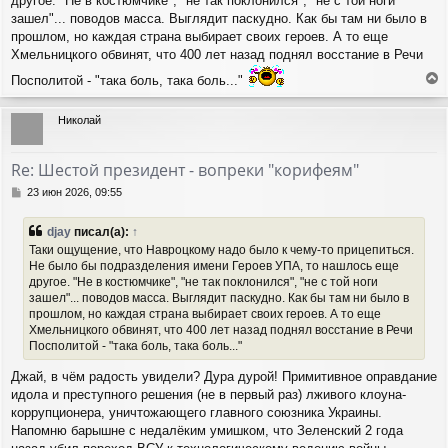
другое. "Не в костюмчике", "не так поклонился", "не с той ноги
а
е
ч
зашел"... поводов масса. Выглядит паскудно. Как бы там ни было в
н
а
прошлом, но каждая страна выбирает своих героев. А то еще
и
л
Хмельницкого обвинят, что 400 лет назад поднял восстание в Речи
е
у
Посполитой - "така боль, така боль..."
е
р
Николай
н
у
т
Re: Шестой президент - вопреки "корифеям"
ь
с
С
23 июн 2026, 09:55
я
о
о
к
djay
писал(а):
↑
б
н
Таки ощущение, что Навроцкому надо было к чему-то прицепиться.
щ
а
Не было бы подразделения имени Героев УПА, то нашлось еще
е
ч
другое. "Не в костюмчике", "не так поклонился", "не с той ноги
н
а
и
зашел"... поводов масса. Выглядит паскудно. Как бы там ни было в
л
е
прошлом, но каждая страна выбирает своих героев. А то еще
у
Хмельницкого обвинят, что 400 лет назад поднял восстание в Речи
Посполитой - "така боль, така боль..."
Джай, в чём радость увидели? Дура дурой! Примитивное оправдание
идола и преступного решения (не в первый раз) лживого клоуна-
коррупционера, уничтожающего главного союзника Украины.
Напомню барышне с недалёким умишком, что Зеленский 2 года