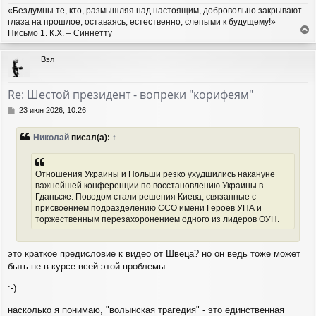
«Бездумны те, кто, размышляя над настоящим, добровольно закрывают
глаза на прошлое, оставаясь, естественно, слепыми к будущему!»
Письмо 1. К.Х. – Синнетту
е
р
Вэл
н
у
т
Re: Шестой президент - вопреки "корифеям"
ь
с
С
23 июн 2026, 10:26
я
о
о
к
Николай
писал(а):
↑
б
н
щ
а
е
ч
н
Отношения Украины и Польши резко ухудшились накануне
а
и
важнейшей конференции по восстановлению Украины в
л
е
Гданьске. Поводом стали решения Киева, связанные с
у
присвоением подразделению ССО имени Героев УПА и
торжественным перезахоронением одного из лидеров ОУН.
это краткое предисловие к видео от Швеца? но он ведь тоже может
быть не в курсе всей этой проблемы.
:-)
насколько я понимаю, "волынская трагедия" - это единственная