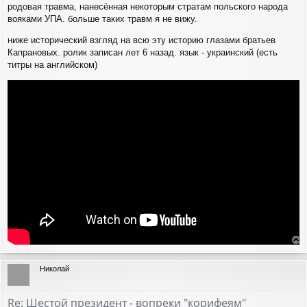
родовая травма, нанесённая некоторым стратам польского народа
вояками УПА. больше таких травм я не вижу.
ниже исторический взгляд на всю эту историю глазами братьев
Капрановых. ролик записан лет 6 назад. язык - украинский (есть
титры на английском)
е
р
Николай
н
у
т
Re: Шестой президент - вопреки "корифеям"
ь