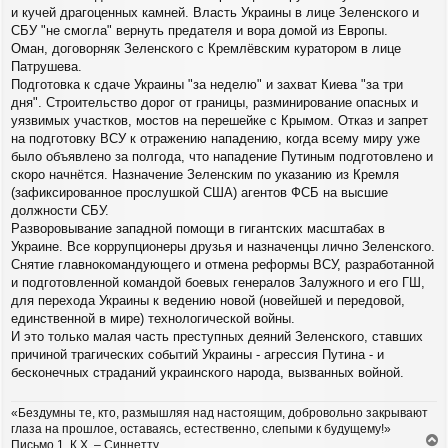
и кучей драгоценных камней. Власть Украины в лице Зеленского и
СБУ "не смогла" вернуть предателя и вора домой из Европы.
Оман, договорняк Зеленского с Кремлёвским куратором в лице
Патрушева.
Подготовка к сдаче Украины "за неделю" и захват Киева "за три
дня". Строительство дорог от границы, разминирование опасных и
уязвимых участков, мостов на перешейке с Крымом. Отказ и запрет
на подготовку ВСУ к отражению нападению, когда всему миру уже
было объявлено за полгода, что нападение Путиным подготовлено и
скоро начнётся. Назначение Зеленским по указанию из Кремля
(зафиксированное прослушкой США) агентов ФСБ на высшие
должности СБУ.
Разворовывание западной помощи в гигантских масштабах в
Украине. Все коррупционеры друзья и назначенцы лично Зеленского.
Снятие главнокомандующего и отмена реформы ВСУ, разработанной
и подготовленной командой боевых генералов Залужного и его ГШ,
для перехода Украины к ведению новой (новейшей и передовой,
единственной в мире) технологической войны.
И это только малая часть преступных деяний Зеленского, ставших
причиной трагических событий Украины - агрессия Путина - и
бесконечных страданий украинского народа, вызванных войной.
«Бездумны те, кто, размышляя над настоящим, добровольно закрывают
глаза на прошлое, оставаясь, естественно, слепыми к будущему!»
Письмо 1. К.Х. – Синнетту