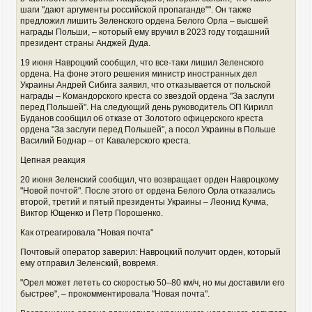
шаги "дают аргументы российской пропаганде"". Он также
предложил лишить Зеленского ордена Белого Орла – высшей
награды Польши, – который ему вручил в 2023 году тогдашний
президент страны Анджей Дуда.
19 июня Навроцкий сообщил, что все-таки лишил Зеленского
ордена. На фоне этого решения министр иностранных дел
Украины Андрей Сибига заявил, что отказывается от польской
награды – Командорского креста со звездой ордена "За заслуги
перед Польшей". На следующий день руководитель ОП Кирилл
Буданов сообщил об отказе от Золотого офицерского креста
ордена "За заслуги перед Польшей", а посол Украины в Польше
Василий Боднар – от Кавалерского креста.
Цепная реакция
20 июня Зеленский сообщил, что возвращает орден Навроцкому
"Новой почтой". После этого от ордена Белого Орла отказались
второй, третий и пятый президенты Украины – Леонид Кучма,
Виктор Ющенко и Петр Порошенко.
Как отреагировала "Новая почта"
Почтовый оператор заверил: Навроцкий получит орден, который
ему отправил Зеленский, вовремя.
"Орел может лететь со скоростью 50–80 км/ч, но мы доставили его
быстрее", – прокомментировала "Новая почта".