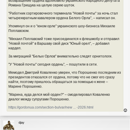
Возвращение ордена вдохновило украинского народного депутата
Романа Грищука на целую серию шуток.
"Работник сортировочного терминала "Новой почты" за ночь стал
четырехкратным кавалером ордена Белого Орла", – написал он.
Упомянул он и о "юном орле" украинского шоу-бизнеса Михаиле
Поплавском.
"Михаил Поплавский тоже присоединился к флешмобу и отправил
"Новой почтой" в Варшаву свой диск "Юный орел", – добавил
нардеп.
За миграцией "Белых Орлов" внимательно следят орнитологи.
"У "Новой почты" сегодня ордень", – пошутили в сети.
Мемодел Дмитрий Коваленко уверен, что Порошенко последним из
президентов отказался от ордена, потому что не смог его сразу
найти, поэтому пришлось обращаться за помощью к жене –
Марине Порошенко.
"Марина, куда делся мой орден?" – смоделировал Коваленко
диалог между супругами Порошенко.
https://gordonua.com/section-bulvar/new ... -2026.html
е
р
djay
н
у