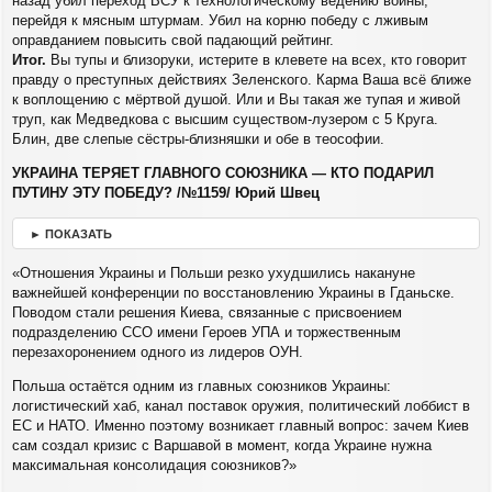
назад убил переход ВСУ к технологическому ведению войны,
перейдя к мясным штурмам. Убил на корню победу с лживым
оправданием повысить свой падающий рейтинг.
Итог.
Вы тупы и близоруки, истерите в клевете на всех, кто говорит
правду о преступных действиях Зеленского. Карма Ваша всё ближе
к воплощению с мёртвой душой. Или и Вы такая же тупая и живой
труп, как Медведкова с высшим существом-лузером с 5 Круга.
Блин, две слепые сёстры-близняшки и обе в теософии.
УКРАИНА ТЕРЯЕТ ГЛАВНОГО СОЮЗНИКА — КТО ПОДАРИЛ
ПУТИНУ ЭТУ ПОБЕДУ? /№1159/ Юрий Швец
► ПОКАЗАТЬ
«Отношения Украины и Польши резко ухудшились накануне
важнейшей конференции по восстановлению Украины в Гданьске.
Поводом стали решения Киева, связанные с присвоением
подразделению ССО имени Героев УПА и торжественным
перезахоронением одного из лидеров ОУН.
Польша остаётся одним из главных союзников Украины:
логистический хаб, канал поставок оружия, политический лоббист в
ЕС и НАТО. Именно поэтому возникает главный вопрос: зачем Киев
сам создал кризис с Варшавой в момент, когда Украине нужна
максимальная консолидация союзников?»