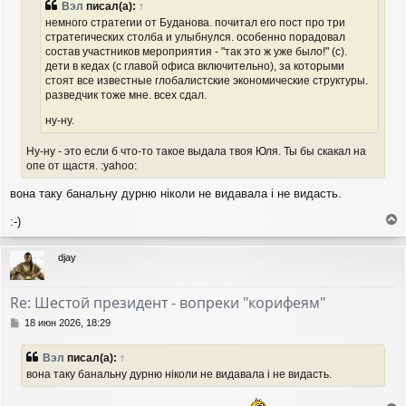
е
Вэл
писал(а):
↑
н
немного стратегии от Буданова. почитал его пост про три
и
стратегических столба и улыбнулся. особенно порадовал
е
состав участников мероприятия - "так это ж уже было!" (с).
дети в кедах (с главой офиса включительно), за которыми
стоят все известные глобалистские экономические структуры.
разведчик тоже мне. всех сдал.
ну-ну.
Ну-ну - это если б что-то такое выдала твоя Юля. Ты бы скакал на
опе от щастя. :yahoo:
вона таку банальну дурню ніколи не видавала і не видасть.
:-)
е
р
djay
н
у
т
Re: Шестой президент - вопреки "корифеям"
ь
с
С
18 июн 2026, 18:29
я
о
о
к
Вэл
писал(а):
↑
б
н
вона таку банальну дурню ніколи не видавала і не видасть.
щ
а
е
ч
н