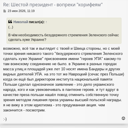
т
Re: Шестой президент - вопреки "корифеям"
ь
с
С
23 июн 2026, 11:19
я
о
о
к
Николай
писал(а):
↑
б
н
(...)
щ
а
е
ч
В чём необходимость безудержного стремления Зеленского сейчас
н
а
сделать хуже Украине?
и
л
е
у
возможно, всё так и выглядит с твоей и Швеца стороны, но с моей
точки зрения никакого такого "безудержного стремления Зеленского
сделать хуже Украине" присвоением имени "героев УПА" какому-то
там воинскому соединению не было. в Украине в разных городах
масса улиц и площадей уже лет 10 носят имена Бандеры и других
видных деятелей УПА. на это тот же Навроцкий (сечас през Польши)
когда он ещё был директором института национальной памяти
Польши сделал однозначное заявление - это дело украинского
народа, кого и как увековечивать в пантеоне героев. и тут вдруг в
качестве преза польши нашёл повод отменить собственную точку
зрения методом лишения преза украины высшей польской награды.
я не вижу в этом идиотизма - это продуманная акция. чем
закончится - посмотрим.
:-)
е
р