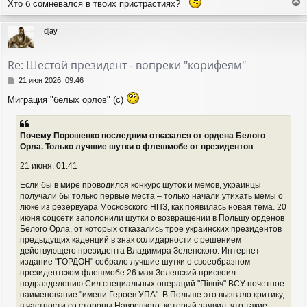
а
Хто б сомневался в твоих пристрастиях?
и
л
е
е
у
р
djay
н
у
т
Re: Шестой президент - вопреки "корифеям"
ь
с
С
21 июн 2026, 09:46
я
о
Миграция "белых орлов" (с)
о
к
б
н
щ
а
е
ч
Почему Порошенко последним отказался от ордена Белого
н
а
Орла. Только лучшие шутки о флешмобе от президентов
и
л
е
21 июня, 01.41
у
Если бы в мире проводился конкурс шуток и мемов, украинцы
получали бы только первые места – только начали утихать мемы о
люке из резервуара Московского НПЗ, как появилась новая тема. 20
июня соцсети заполонили шутки о возвращении в Польшу орденов
Белого Орла, от которых отказались трое украинских президентов
предыдущих каденций в знак солидарности с решением
действующего президента Владимира Зеленского. Интернет-
издание "ГОРДОН" собрало лучшие шутки о своеобразном
президентском флешмобе.26 мая Зеленский присвоил
подразделению Сил специальных операций "Північ" ВСУ почетное
наименование "имени Героев УПА". В Польше это вызвало критику,
в частности со стороны Навроцкого, который заявил, что такие