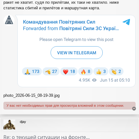
н
ракет не хватит. судя по прилётам, их таки не хватило. ниже
а
и
статистика сбитий и прилётов и маршрутная карта.
л
е
у
photo_2026-06-15_08-19-39.jpg
У вас нет необходимых прав для просмотра вложений в этом сообщении.
е
р
djay
н
у
т
Re: о текущей ситуации на фронте...
ь