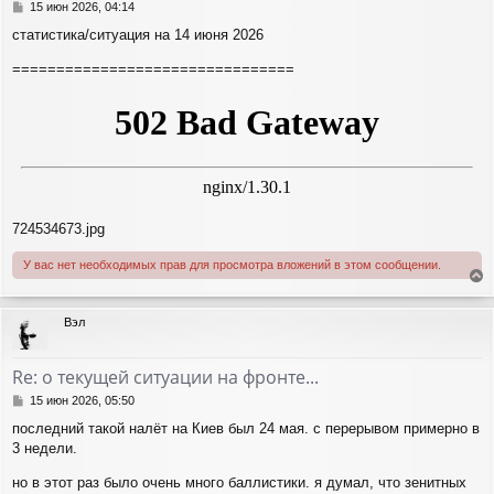
с
С
15 июн 2026, 04:14
я
о
статистика/ситуация на 14 июня 2026
о
к
б
н
================================
щ
а
е
ч
н
а
и
л
е
у
724534673.jpg
У вас нет необходимых прав для просмотра вложений в этом сообщении.
е
р
Вэл
н
у
т
Re: о текущей ситуации на фронте...
ь
с
С
15 июн 2026, 05:50
я
о
последний такой налёт на Киев был 24 мая. с перерывом примерно в
о
к
3 недели.
б
н
щ
а
но в этот раз было очень много баллистики. я думал, что зенитных
е
ч