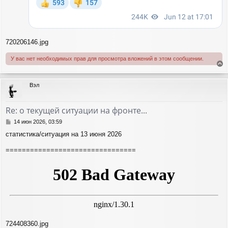
720206146.jpg
У вас нет необходимых прав для просмотра вложений в этом сообщении.
е
р
Вэл
н
у
т
Re: о текущей ситуации на фронте...
ь
с
С
14 июн 2026, 03:59
я
о
статистика/ситуация на 13 июня 2026
о
к
б
н
================================
щ
а
е
ч
н
а
и
л
е
у
724408360.jpg