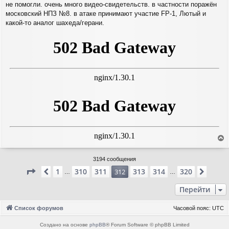
не помогли. очень много видео-свидетельств. в частности поражён
б
н
щ
московский НПЗ №8. в атаке принимают участие FP-1, Лютый и
а
е
ч
какой-то аналог шахеда/герани.
н
а
и
л
е
у
е
р
3194 сообщения
н
Страница
312
из
320
1
310
311
313
314
320
Пред.
312
След.
у
…
…
т
ь
Перейти
с
я
Список форумов
Часовой пояс:
UTC
к
н
Создано на основе
phpBB
® Forum Software © phpBB Limited
а