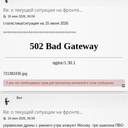
у
т
Re: о текущей ситуации на фронте...
ь
с
С
16 июн 2026, 04:04
я
о
статистика/ситуация на 15 июня 2026
о
к
б
н
================================
щ
а
е
ч
н
а
и
л
е
у
721382436.jpg
У вас нет необходимых прав для просмотра вложений в этом сообщении.
е
р
Вэл
н
у
т
Re: о текущей ситуации на фронте...
ь
с
С
16 июн 2026, 05:59
я
о
украинские дроны с раннего утра атакуют Москву. три эшелона ПВО
о
к