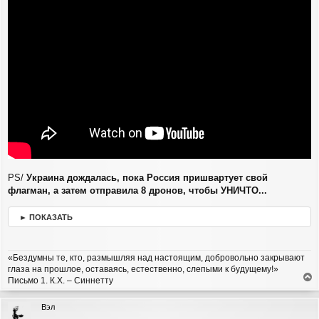
е
н
и
е
PS/
Украина дождалась, пока Россия пришвартует свой
флагман, а затем отправила 8 дронов, чтобы УНИЧТО...
► ПОКАЗАТЬ
«Бездумны те, кто, размышляя над настоящим, добровольно закрывают
глаза на прошлое, оставаясь, естественно, слепыми к будущему!»
Письмо 1. К.Х. – Синнетту
е
р
Вэл
н