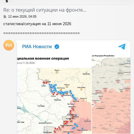
у
т
Re: о текущей ситуации на фронте...
ь
с
С
12 июн 2026, 04:05
я
о
статистика/ситуация на 11 июня 2026
о
к
б
н
================================
щ
а
е
ч
н
а
и
л
е
у