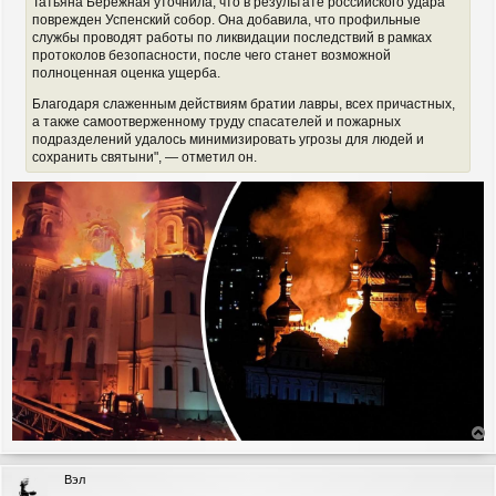
Татьяна Бережная уточнила, что в результате российского удара
поврежден Успенский собор. Она добавила, что профильные
службы проводят работы по ликвидации последствий в рамках
протоколов безопасности, после чего станет возможной
полноценная оценка ущерба.
Благодаря слаженным действиям братии лавры, всех причастных,
а также самоотверженному труду спасателей и пожарных
подразделений удалось минимизировать угрозы для людей и
сохранить святыни", — отметил он.
е
р
Вэл
н