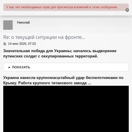
У вас нет необходимых прав для просмотра вложений в этом сообщении.
е
р
Николай
н
у
т
Re: о текущей ситуации на фронте...
ь
с
С
14 июн 2026, 07:02
я
о
Значительная победа для Украины; началось выдворение
о
к
путинских солдат с оккупированных территорий.
б
н
щ
а
е
ч
► ПОКАЗАТЬ
н
а
и
л
Украина нанесла крупномасштабный удар беспилотниками по
е
у
Крыму. Работа крупного титанового завода ...