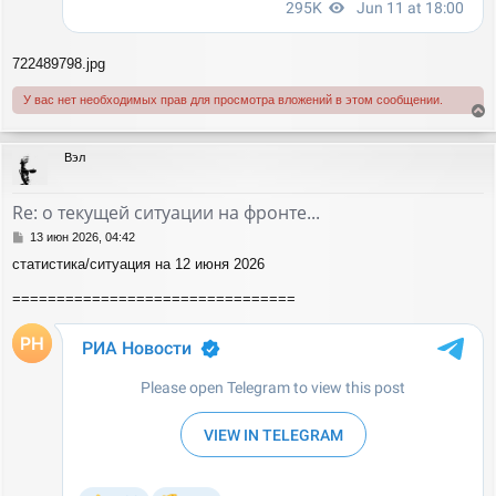
722489798.jpg
У вас нет необходимых прав для просмотра вложений в этом сообщении.
е
р
Вэл
н
у
т
Re: о текущей ситуации на фронте...
ь
с
С
13 июн 2026, 04:42
я
о
статистика/ситуация на 12 июня 2026
о
к
б
н
================================
щ
а
е
ч
н
а
и
л
е
у