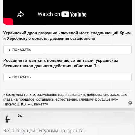
Украинский дрон разрушил ключевой мост, соединяющий Крым
и Херсонскую область, движение остановлено
► ПОКАЗАТЬ
Россияне готовятся к появлению сотен тысяч украинских
беспилотников дальнего действия: «Система П...
► ПОКАЗАТЬ
«Бездумны те, кто, размышляя над настоящим, добровольно закрывают
глаза на прошлое, оставаясь, естественно, слепыми к будущему!»
Письмо 1. К.Х. – Синнетту
е
р
Вэл
н
у
т
Re: о текущей ситуации на фронте...
ь