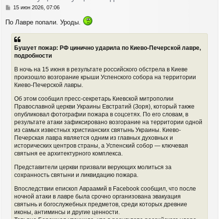
с
С
15 июн 2026, 07:06
я
о
По Лавре попали. Уроды.
о
к
б
н
щ
а
е
ч
Бушует пожар: РФ цинично ударила по Киево-Печерской лавре,
н
а
подробности
и
л
е
у
В ночь на 15 июня в результате российского обстрела в Киеве
произошло возгорание крыши Успенского собора на территории
Киево-Печерской лавры.
Об этом сообщил пресс-секретарь Киевской митрополии
Православной церкви Украины Евстратий (Зоря), который также
опубликовал фотографии пожара в соцсетях. По его словам, в
результате атаки зафиксировано возгорание на территории одной
из самых известных христианских святынь Украины. Киево-
Печерская лавра является одним из главных духовных и
исторических центров страны, а Успенский собор — ключевая
святыня ее архитектурного комплекса.
Представители церкви призвали верующих молиться за
сохранность святыни и ликвидацию пожара.
Впоследствии епископ Авраамий в Facebook сообщил, что после
ночной атаки в лавре была срочно организована эвакуация
святынь и богослужебных предметов, среди которых древние
иконы, антиминсы и другие ценности.