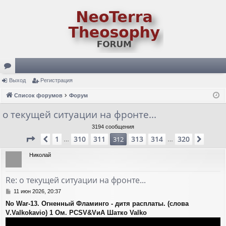
ор
Выход
Регистрация
ум
Список форумов
Форум
ы
о текущей ситуации на фронте...
3194 сообщения
Страница
312
из
320
1
310
311
313
314
320
Пред.
312
След.
…
…
Николай
Re: о текущей ситуации на фронте...
С
11 июн 2026, 20:37
о
No War-13. Огненный Фламинго - дитя расплаты. (слова
о
V.Valkokavio) 1 Ом. PCSV&VиА Шатко Valko
б
щ