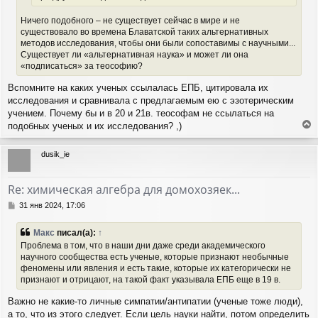
Ничего подобного – не существует сейчас в мире и не
существовало во времена Блаватской таких альтернативных
методов исследования, чтобы они были сопоставимы с научными...
Существует ли «альтернативная наука» и может ли она
«подписаться» за теософию?
Вспомните на каких ученых ссылалась ЕПБ, цитировала их
исследования и сравнивала с предлагаемым ею с эзотерическим
учением. Почему бы и в 20 и 21в. теософам не ссылаться на
подобных ученых и их исследования? ,)
е
р
dusik_ie
н
у
т
Re: химическая алгебра для домохозяек...
ь
с
С
31 янв 2024, 17:06
я
о
о
к
Макс
писал(а):
↑
б
н
Проблема в том, что в наши дни даже среди академического
щ
а
научного сообщества есть ученые, которые признают необычные
е
ч
феномены или явления и есть такие, которые их категорически не
н
а
и
признают и отрицают, на такой факт указывала ЕПБ еще в 19 в.
л
е
у
Важно не какие-то личные симпатии/антипатии (ученые тоже люди),
а то, что из этого следует. Если цель науки найти, потом определить