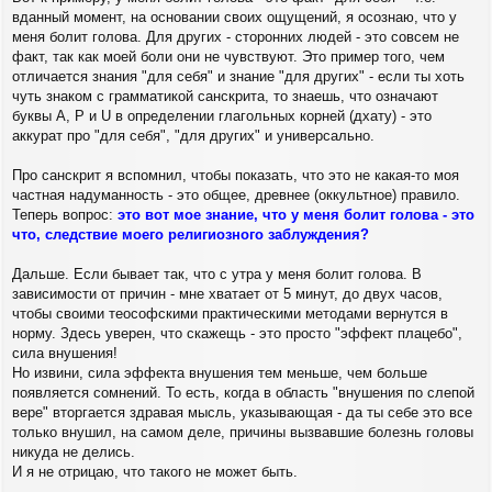
вданный момент, на основании своих ощущений, я осознаю, что у
меня болит голова. Для других - сторонних людей - это совсем не
факт, так как моей боли они не чувствуют. Это пример того, чем
отличается знания "для себя" и знание "для других" - если ты хоть
чуть знаком с грамматикой санскрита, то знаешь, что означают
буквы А, Р и U в определении глагольных корней (дхату) - это
аккурат про "для себя", "для других" и универсально.
Про санскрит я вспомнил, чтобы показать, что это не какая-то моя
частная надуманность - это общее, древнее (оккультное) правило.
Теперь вопрос:
это вот мое знание, что у меня болит голова - это
что, следствие моего религиозного заблуждения?
Дальше. Если бывает так, что с утра у меня болит голова. В
зависимости от причин - мне хватает от 5 минут, до двух часов,
чтобы своими теософскими практическими методами вернутся в
норму. Здесь уверен, что скажещь - это просто "эффект плацебо",
сила внушения!
Но извини, сила эффекта внушения тем меньше, чем больше
появляется сомнений. То есть, когда в область "внушения по слепой
вере" вторгается здравая мысль, указывающая - да ты себе это все
только внушил, на самом деле, причины вызвавшие болезнь головы
никуда не делись.
И я не отрицаю, что такого не может быть.