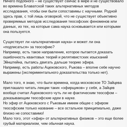
Ничего подобного – не существует сейчас в мире и не существовало
во времена Блаватской таких альтернативных методов
исследования, чтобы они были сопоставимы с научными. Родной
здесь прав, с той лишь оговоркой, что не существует объективно
проверяемых методов исследования теософских феноменов или
данных, из тех, на которые сама наука основывается или которыми
она пользуется.
Существует ли «альтернативная наука» и может ли она
«подписаться» за теософию?
Например, есть такое направление, которое пытается доказать
ошибочность квантовых теорий и релятивистских изысканий
Эйнштейна, пытаясь двигать дальше теорию эфира.
Например, есть работы Ацюковского, Рыкова – вполне себе научно
выражены (экспериментального доказательства только нет).
Мало того, я знаю, что были времена, когда московское ТО Зайцева
приглашало читать лекции таких «эфирщиков» у себя, а Зайцев
вообще считал Ацюковского чуть ли не фактическим теософом –
доказывающим теософские идеи в науке.
Но эфир от Ацюковского с Рыковым имеем общее с эфиром
теософским только название – все остальное принципиально, даже
близко не сопоставимо!
Мало того, этот «эфир» от альтернативных физиков – это еще более
грубый материализм, чем обычная наука.