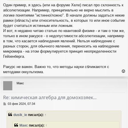
Один пример, я здесь (или на форуме Хеле) писал про склонность к
абсолютизации. Например, принципиально не верно мыслить в
логике понятиями "истинно/ложно". В начале должны задаться некие
рамки (область) или относительность, в которых то или иное событие
будет считаться истинным или ложным.
И вот, я недавно читаю статью по квантовой физике - и там о том же,
только в ином ракурсе - о недопустимости абсолютизации, например
в том, что касается наблюдения явлений. Нельзя наблюдение с
разных сторон, для обычного явления, переносить на наблюдение
микромира - на этом формулируется принцип неопределенности
Гейзенберга.
Ракурс не важен. Важно то, что методы науки сближаются с
методами оккультизма.
е
р
Макс
н
у
т
Re: химическая алгебра для домохозяек...
ь
с
С
03 фев 2024, 07:34
я
о
о
к
dusik_ie
писал(а):
↑
б
н
щ
а
е
Макс
писал(а):
↑
ч