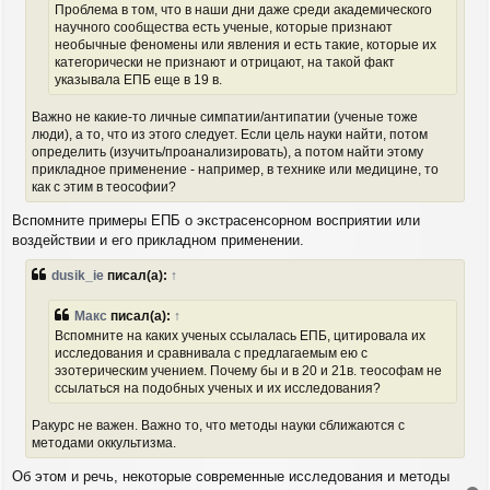
н
а
Проблема в том, что в наши дни даже среди академического
и
л
научного сообщества есть ученые, которые признают
е
у
необычные феномены или явления и есть такие, которые их
категорически не признают и отрицают, на такой факт
указывала ЕПБ еще в 19 в.
Важно не какие-то личные симпатии/антипатии (ученые тоже
люди), а то, что из этого следует. Если цель науки найти, потом
определить (изучить/проанализировать), а потом найти этому
прикладное применение - например, в технике или медицине, то
как с этим в теософии?
Вспомните примеры ЕПБ о экстрасенсорном восприятии или
воздействии и его прикладном применении.
dusik_ie
писал(а):
↑
Макс
писал(а):
↑
Вспомните на каких ученых ссылалась ЕПБ, цитировала их
исследования и сравнивала с предлагаемым ею с
эзотерическим учением. Почему бы и в 20 и 21в. теософам не
ссылаться на подобных ученых и их исследования?
Ракурс не важен. Важно то, что методы науки сближаются с
методами оккультизма.
Об этом и речь, некоторые современные исследования и методы