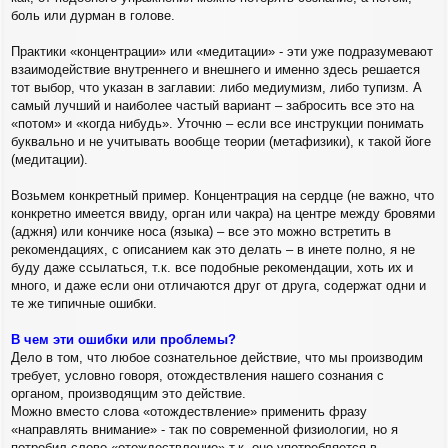
боль или дурман в голове.
Практики «концентрации» или «медитации» - эти уже подразумевают
взаимодействие внутреннего и внешнего и именно здесь решается
тот выбор, что указан в заглавии: либо медиумизм, либо тупизм. А
самый лучший и наиболее частый вариант – забросить все это на
«потом» и «когда нибудь». Уточню – если все инструкции понимать
буквально и не учитывать вообще теории (метафизики), к такой йоге
(медитации).
Возьмем конкретный пример. Концентрация на сердце (не важно, что
конкретно имеется ввиду, орган или чакра) на центре между бровями
(аджня) или кончике носа (языка) – все это можно встретить в
рекомендациях, с описанием как это делать – в инете полно, я не
буду даже ссылаться, т.к. все подобные рекомендации, хоть их и
много, и даже если они отличаются друг от друга, содержат одни и
те же типичные ошибки.
В чем эти ошибки или проблемы?
Дело в том, что любое сознательное действие, что мы производим
требует, условно говоря, отождествления нашего сознания с
органом, производящим это действие.
Можно вместо слова «отождествление» применить фразу
«направлять внимание» - так по современной физиологии, но я
потребил слово «отождествление» т.к. оно употребляется в