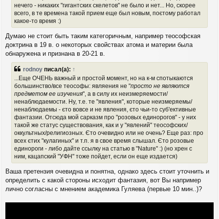
нечего - никаких "гигантских скелетов" не было и нет... Но, скорее
всего, в те времена такой прием еще был новым, поєтому работал
какое-то время :)
Думаю не стоит быть таким категоричным, например теософская
доктрина в 19 в. о некоторых свойствах атома и материи была
обнаружена и признана в 20-21 в.
rodnoy
писал(а):
↑
...Еще ОЧЕНЬ важный и простой момент, но на к-м спотыкаются
большинство/все теософы: являения не "
просто не являются
предметом ее изучения
", а в силу их неизмеряемости/
ненаблюдаемости. Ну, т.е. те "явления", которые неизмеряемы/
ненаблюдаемы - єто вовсе и не явления, єто чьи-то суб'ективные
фантазии. Отсюда мой сарказм про "розовых единорогов" - у них
такой же статус существования, как и у "явлений" теософских/
оккультных/религиозных. Єто очевидно или не очень? Еще раз: про
всех єтих "кулагиных" и т.п. я в свое время слышал. Єто розовые
единороги - либо дайте ссылку на статью в "Nature" :) (но хрен с
ним, кацапский "УФН" тоже пойдет, если он еще издается)
Ваша претензия очевидна и понятна, однако здесь стоит уточнить и
определить с какой стороны исходит фантазия, вот Вы например
лично согласны с мнением академика Гуляева (первые 10 мин..)?