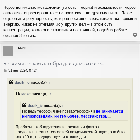
Через понимание метафизики (то есть, теории) и возможности, через
аналогию, спроецировать ее на практику – по другому никак. Плюс
еще опыт и регулярность, которая постенно захватывает все время и
энергию, никак не отнимая их у других дел – в этом суть
концентрации, когда она становится постоянной, подобно работе
органов 3-го типа.
е
р
Макс
н
у
т
Re: химическая алгебра для домохозяек...
ь
с
С
31 янв 2024, 07:24
я
о
о
к
dusik_ie
писал(а):
↑
б
н
щ
а
е
Макс
писал(а):
↑
ч
н
а
и
л
dusik_ie
писал(а):
↑
е
у
Но ведь теософия (не псевдотеософия!)
не занимается
ни проповедями, ни тем более, мессианством
...
Проблема в обнаружении и признании фактов
предоставляемых теософией академической науке, она была
как в 19 в., так существует и в наши дни.