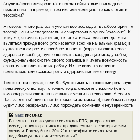
(изучить/проанализировать), а потом найти этому прикладное
применение - например, в технике или медицине, то как с этим в
теософии?
Я говорил много раз: если ученый все исследует в лаборатории, то
теософ - он и исследователь и лаборатория в одном "флаконе". К
тому же, он очень практичен, т.к. его эти исследования должны
вылиться прежде всего (это касается всех на начальных фазах) в
существенном росте способности влиять (корректировать) свое
здоровье и вообще, лучше понимать координацию между собой,
функциональных систем своего организма и иметь возможность
сознательно влиять на их работу. И я не какие-то волевые,
волюнтаристские самозапреты и сдерживания имею ввиду.
Только в том случае, если Вы будете иметь с теософии реальную
практическую пользу, то только тогда, сможете спокойно (или с
юмором) реагировать на наезды/насмешки на теософию. А если у
Вас "за душой" ничего нет (в теософском смысле), подобные наезды
будкт либо раздражать, либо порождать сомнения и неуверенность
Макс
писал(а):
↑
Вспомните на каких ученых ссылалась ЕПБ, цитировала их
исследования и сравнивала с предлагаемым ею с эзотерическим
учением. Почему бы и в 20 и 21в. теософам не ссылаться на
подобных ученых и их исследования?