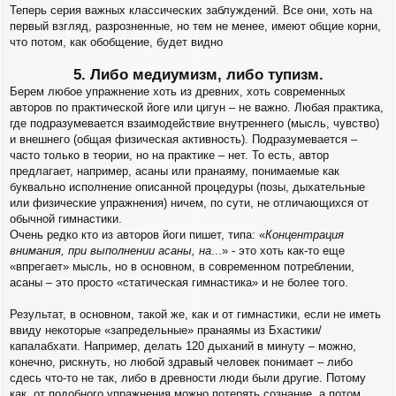
я
о
Теперь серия важных классических заблуждений. Все они, хоть на
о
к
первый взгляд, разрозненные, но тем не менее, имеют общие корни,
б
н
щ
что потом, как обобщение, будет видно
а
е
ч
н
а
5. Либо медиумизм, либо тупизм.
и
л
Берем любое упражнение хоть из древних, хоть современных
е
у
авторов по практической йоге или цигун – не важно. Любая практика,
где подразумевается взаимодействие внутреннего (мысль, чувство)
и внешнего (общая физическая активность). Подразумевается –
часто только в теории, но на практике – нет. То есть, автор
предлагает, например, асаны или пранаяму, понимаемые как
буквально исполнение описанной процедуры (позы, дыхательные
или физические упражнения) ничем, по сути, не отличающихся от
обычной гимнастики.
Очень редко кто из авторов йоги пишет, типа: «
Концентрация
внимания, при выполнении асаны, на
...» - это хоть как-то еще
«впрегает» мысль, но в основном, в современном потреблении,
асаны – это просто «статическая гимнастика» и не более того.
Результат, в основном, такой же, как и от гимнастики, если не иметь
ввиду некоторые «запредельные» пранаямы из Бхастики/
капалабхати. Например, делать 120 дыханий в минуту – можно,
конечно, рискнуть, но любой здравый человек понимает – либо
сдесь что-то не так, либо в древности люди были другие. Потому
как, от подобного упражнения можно потерять сознание, а потом,