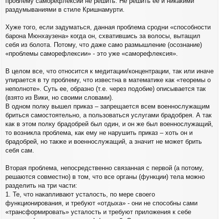
проблему саморефлексии не решить. Не решить ее и никакими
раздумываниями в стиле Кришнамурти.
Хуже того, если задуматься, данная проблема сродни «способности
барона Мюнхаузена» когда он, схватившись за волосы, вытащил
себя из болота. Потому, что даже само размышление (осознание)
«проблемы саморефлексии» - это уже «саморефлексия».
В целом все, что относится к медитации/концентрации, так или иначе
упирается в ту проблему, что известна в математике как «теоремы о
неполноте». Суть ее, образно (т.е. через подобие) описывается так
(взято из Вики, но своими словами).
В одном полку вышел приказ – запрещается всем военнослужащим
бриться самостоятельно, а пользоваться услугами брадобрея. А так
как в этом полку брадобрей был один, и он же был военнослужащий,
то возникла проблема, как ему не нарушить приказ – хоть он и
брадобрей, но также и военнослужащий, а значит не может брить
себя сам.
Вторая проблема, непосредственно связанная с первой (а потому,
решаются совместно) в том, что все органы (функции) тела можно
разделить на три части:
1. Те, что накапливают усталость, по мере своего
функционирования, и требуют «отдыха» - они не способны сами
«трансформировать» усталость и требуют приложения к себе