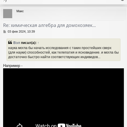
е
р
Макс
н
у
т
Re: химическая алгебра для домохозяек...
ь
с
С
03 фев 2024, 10:39
я
о
о
к
Вэл
писал(а):
↑
б
н
наука могла бы начать исследования с таких простейших сверх
щ
а
(для науки) способностей, как телепатия и ясновидение. и могла бы
е
ч
достаточно быстро найти соответствующих индивидов...
н
а
и
л
Например -
е
у