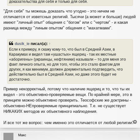
доказательства для себя и только для себя.
н
и
"Для себя" ты можешь доказать что угодно - это ничем не
е
отличается от изветсных религий. Тысячи (а может и больше) людей
имеют "личный опыт" общения с "богом" или с "чертом" - и какая
разница между "линым опытом" общения с "махатмами".
dusik_ie
писал(а):
↑
Если к примеру, я скажу кому-то, что был в Средней Азии, в
Каракумах и видел там «ушастых» ящериц - так их местные
«аборигены» (украинцы, нефтяники) называли – то для меня это
факт личного опыта, но для того, чтобы это стало фактом для
других, я как минимум, должен документально подтвердить, что
действительно был в Средней Азии, но даже этого будет не
достаточно.
Пример некорректный, потому что наличие ящериц и то, что ты их
видел - это объективно-проверяемые вещи. По крайней мере, это в
принципе можно объективно проверить. Теософские же доктрины -
объективно-НЕпроверяемые принципиально. Т.е. не существует
НИКАКИХ методов их объективного наблюдения.
И все тот же вопрос: чем именно это отличается от любой религии?
е
р
Макс
н