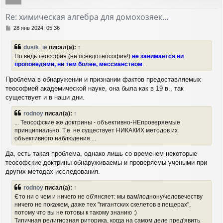
у
т
Re: химическая алгебра для домохозяек...
ь
с
С
28 янв 2024, 05:36
я
о
о
к
dusik_ie
писал(а):
↑
б
н
Но ведь теософия (не псевдотеософия!)
не занимается ни
щ
а
проповедями, ни тем более, мессианством
...
е
ч
н
а
Проблема в обнаружении и признании фактов предоставляемых
и
л
е
теософией академической науке, она была как в 19 в., так
у
существует и в наши дни.
rodnoy
писал(а):
↑
... Теософские же доктрины - объективно-НЕпроверяемые
принципиально. Т.е. не существует НИКАКИХ методов их
объективного наблюдения....
Да, есть такая проблема, однако лишь со временем некоторые
теософские доктрины обнаруживаемы и проверяемы учеными при
других методах исследования.
rodnoy
писал(а):
↑
Єто ни о чем и ничего не об'янсяет: мы вам/лоднону/человечеству
ничего не покажем, даже тех "гигантских скелетов в пещерах",
потому что вы не готовы к такому знанию :)
Типичная религиозная риторика, когда на самом деле пред'явить