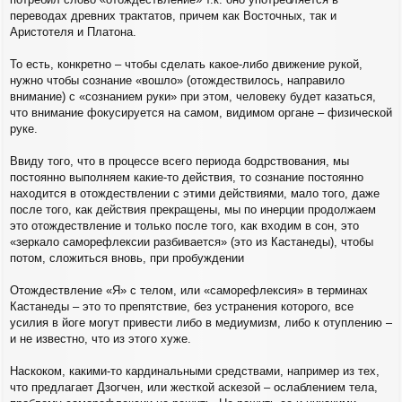
переводах древних трактатов, причем как Восточных, так и
Аристотеля и Платона.
То есть, конкретно – чтобы сделать какое-либо движение рукой,
нужно чтобы сознание «вошло» (отождествилось, направило
внимание) с «сознанием руки» при этом, человеку будет казаться,
что внимание фокусируется на самом, видимом органе – физической
руке.
Ввиду того, что в процессе всего периода бодрствования, мы
постоянно выполняем какие-то действия, то сознание постоянно
находится в отождествлении с этими действиями, мало того, даже
после того, как действия прекращены, мы по инерции продолжаем
это отождествление и только после того, как входим в сон, это
«зеркало саморефлексии разбивается» (это из Кастанеды), чтобы
потом, сложиться вновь, при пробуждении
Отождествление «Я» с телом, или «саморефлексия» в терминах
Кастанеды – это то препятствие, без устранения которого, все
усилия в йоге могут привести либо в медиумизм, либо к отуплению –
и не известно, что из этого хуже.
Наскоком, какими-то кардинальными средствами, например из тех,
что предлагает Дзогчен, или жесткой аскезой – ослаблением тела,