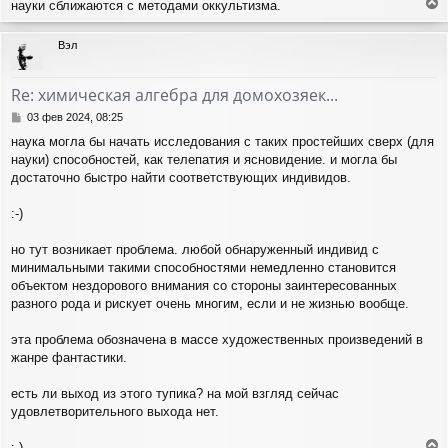
науки сближаются с методами оккультизма.
е
р
Вэл
н
у
т
Re: химическая алгебра для домохозяек...
ь
с
С
03 фев 2024, 08:25
я
о
наука могла бы начать исследования с таких простейших сверх (для
о
к
науки) способностей, как телепатия и ясновидение. и могла бы
б
н
щ
достаточно быстро найти соответствующих индивидов.
а
е
ч
н
а
:-)
и
л
е
у
но тут возникает проблема. любой обнаруженный индивид с
минимальными такими способностями немедленно становится
объектом нездорового внимания со стороны заинтересованных
разного рода и рискует очень многим, если и не жизнью вообще.
эта проблема обозначена в массе художественных произведений в
жанре фантастики.
есть ли выход из этого тупика? на мой взгляд сейчас
удовлетворительного выхода нет.
:-)