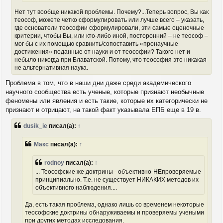
Нет тут вообще никакой проблемы. Почему?...Теперь вопрос, Вы как
теософ, можете четко сформулировать или лучше всего – указать,
где основатели теософии сформулировали, эти самые оценочные
критерии, чтобы Вы, или кто-либо иной, посторонний – не теософ –
мог бы с их помощью сравнить/сопоставить «пронаучные
достижения» поданные от науки и от теософии? Такого нет и
небыло никогда при Блаватской. Потому, что теософия это никакая
не альтернативная наука.
Проблема в том, что в наши дни даже среди академического
научного сообщества есть ученые, которые признают необычные
феномены или явления и есть такие, которые их категорически не
признают и отрицают, на такой факт указывала ЕПБ еще в 19 в.
dusik_ie
писал(а):
↑
Макс
писал(а):
↑
rodnoy
писал(а):
↑
... Теософские же доктрины - объективно-НЕпроверяемые
принципиально. Т.е. не существует НИКАКИХ методов их
объективного наблюдения....
Да, есть такая проблема, однако лишь со временем некоторые
теософские доктрины обнаруживаемы и проверяемы учеными
при других методах исследования.