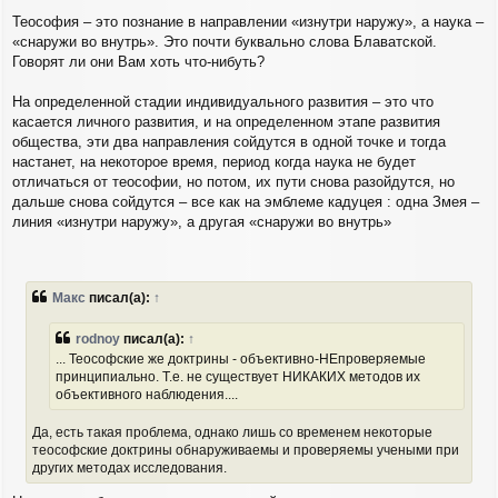
Теософия – это познание в направлении «изнутри наружу», а наука –
«снаружи во внутрь». Это почти буквально слова Блаватской.
Говорят ли они Вам хоть что-нибуть?
На определенной стадии индивидуального развития – это что
касается личного развития, и на определенном этапе развития
общества, эти два направления сойдутся в одной точке и тогда
настанет, на некоторое время, период когда наука не будет
отличаться от теософии, но потом, их пути снова разойдутся, но
дальше снова сойдутся – все как на эмблеме кадуцея : одна Змея –
линия «изнутри наружу», а другая «снаружи во внутрь»
Макс
писал(а):
↑
rodnoy
писал(а):
↑
... Теософские же доктрины - объективно-НЕпроверяемые
принципиально. Т.е. не существует НИКАКИХ методов их
объективного наблюдения....
Да, есть такая проблема, однако лишь со временем некоторые
теософские доктрины обнаруживаемы и проверяемы учеными при
других методах исследования.