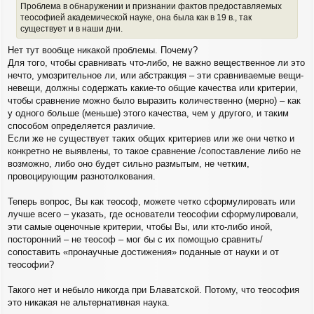
Проблема в обнаружении и признании фактов предоставляемых
теософией академической науке, она была как в 19 в., так
существует и в наши дни.
Нет тут вообще никакой проблемы. Почему?
Для того, чтобы сравнивать что-либо, не важно вещественное ли это
нечто, умозрительное ли, или абстракция – эти сравниваемые вещи-
невещи, должны содержать какие-то общие качества или критерии,
чтобы сравнение можно было выразить количественно (мерно) – как
у одного больше (меньше) этого качества, чем у другого, и таким
способом определяется различие.
Если же не существует таких общих критериев или же они четко и
конкретно не выявлены, то такое сравнение /сопоставление либо не
возможно, либо оно будет сильно размытым, не четким,
провоцирующим разнотолкования.
Теперь вопрос, Вы как теософ, можете четко сформулировать или
лучше всего – указать, где основатели теософии сформулировали,
эти самые оценочные критерии, чтобы Вы, или кто-либо иной,
посторонний – не теософ – мог бы с их помощью сравнить/
сопоставить «пронаучные достижения» поданные от науки и от
теософии?
Такого нет и небыло никогда при Блаватской. Потому, что теософия
это никакая не альтернативная наука.