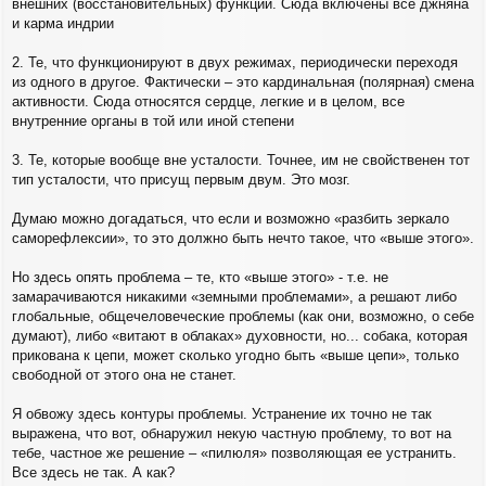
внешних (восстановительных) функций. Сюда включены все джняна
и карма индрии
2. Те, что функционируют в двух режимах, периодически переходя
из одного в другое. Фактически – это кардинальная (полярная) смена
активности. Сюда относятся сердце, легкие и в целом, все
внутренние органы в той или иной степени
3. Те, которые вообще вне усталости. Точнее, им не свойственен тот
тип усталости, что присущ первым двум. Это мозг.
Думаю можно догадаться, что если и возможно «разбить зеркало
саморефлексии», то это должно быть нечто такое, что «выше этого».
Но здесь опять проблема – те, кто «выше этого» - т.е. не
замарачиваются никакими «земными проблемами», а решают либо
глобальные, общечеловеческие проблемы (как они, возможно, о себе
думают), либо «витают в облаках» духовности, но... собака, которая
прикована к цепи, может сколько угодно быть «выше цепи», только
свободной от этого она не станет.
Я обвожу здесь контуры проблемы. Устранение их точно не так
выражена, что вот, обнаружил некую частную проблему, то вот на
тебе, частное же решение – «пилюля» позволяющая ее устранить.
Все здесь не так. А как?