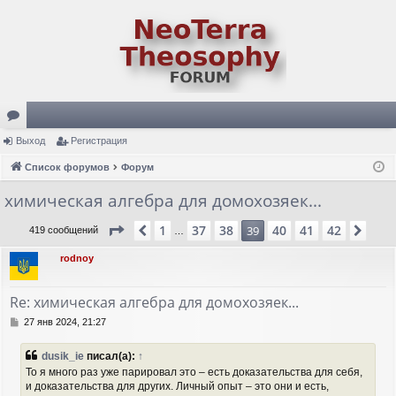
ор
Выход
Регистрация
ум
Список форумов
Форум
ы
химическая алгебра для домохозяек...
Страница
39
из
42
1
37
38
40
41
42
Пред.
39
Сле
419 сообщений
…
rodnoy
Re: химическая алгебра для домохозяек...
С
27 янв 2024, 21:27
о
о
dusik_ie
писал(а):
↑
б
То я много раз уже парировал это – есть доказательства для себя,
щ
и доказательства для других. Личный опыт – это они и есть,
е