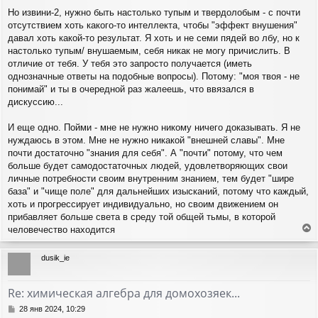
Но извини-2, нужно быть настолько тупым и твердолобым - с почти
отсутствием хоть какого-то интеллекта, чтобы "эффект внушения"
давал хоть какой-то результат. Я хоть и не семи пядей во лбу, но к
настолько тупым/ внушаемым, себя никак не могу причислить. В
отличие от тебя. У тебя это запросто получается (иметь
однозначные ответы на подобные вопросы). Потому: "моя твоя - не
понимай" и ты в очередной раз жалеешь, что ввязался в
дискуссию...
И еще одно. Пойми - мне не нужно никому ничего доказывать. Я не
нуждаюсь в этом. Мне не нужно никакой "внешней славы". Мне
почти достаточно "знания для себя". А "почти" потому, что чем
больше будет самодостаточных людей, удовлетворяющих свои
личные потребности своим внутренним знанием, тем будет "шире
база" и "чище поле" для дальнейших изысканий, потому что каждый,
хоть и прогрессирует индивидуально, но своим движением он
прибавляет больше света в среду той общей тьмы, в которой
человечество находится
е
р
dusik_ie
н
у
т
Re: химическая алгебра для домохозяек...
ь
с
С
28 янв 2024, 10:29