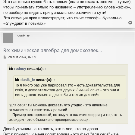
Это настолько нужно быть слепым (если не сказать жестче – тупым),
чтобы принимать только по названию – употреблению слова «эфир»,
но вообще не видеть принуипиального различия в сути!
Эта ситуация ярко иллюстрирует, что такие теософы буквально
«блуждают в потьмах»
е
р
dusik_ie
н
у
т
Re: химическая алгебра для домохозяек...
ь
с
С
28 янв 2024, 07:09
я
о
о
к
rodnoy
писал(а):
↑
б
н
щ
а
е
dusik_ie
писал(а):
↑
ч
н
а
То я много раз уже парировал это – есть доказательства для
и
л
себя, и доказательства для других. Личный опыт – это они и
е
у
есть, доказательства для себя и только для себя.
"Для себя" ты можешь доказать что угодно - это ничем не
отличается от изветсных религий.
... Пример некорректный, потому что наличие ящериц и то, что ты
их видел - это объективно-проверяемые вещи.
Давай уточним - а то опять, кто в лес, кто по дрова.
Вот к примеру, у меня болит голова - это факт "для себя" - т.е.