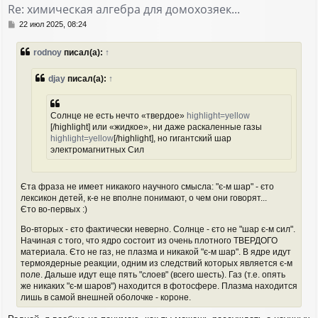
т
Re: химическая алгебра для домохозяек...
ь
с
С
22 июл 2025, 08:24
я
о
о
к
rodnoy
писал(а):
↑
б
н
щ
а
е
djay
писал(а):
↑
ч
н
а
и
л
е
у
Солнце не есть нечто «твердое»
highlight=yellow
[/highlight] или «жидкое», ни даже раскаленные газы
highlight=yellow
[/highlight], но гигантский шар
электромагнитных Сил
Єта фраза не имеет никакого научного смысла: "є-м шар" - єто
лексикон детей, к-е не вполне понимают, о чем они говорят...
Єто во-первых :)
Во-вторых - єто фактически неверно. Солнце - єто не "шар є-м сил".
Начиная с того, что ядро состоит из очень плотного ТВЕРДОГО
материала. Єто не газ, не плазма и никакой "є-м шар". В ядре идут
термоядерные реакции, одним из следствий которых является є-м
поле. Дальше идут еще пять "слоев" (всего шесть). Газ (т.е. опять
же никаких "є-м шаров") находится в фотосфере. Плазма находится
лишь в самой внешней оболочке - короне.