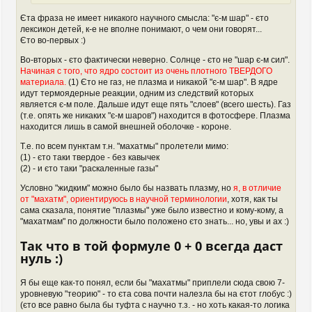
Єта фраза не имеет никакого научного смысла: "є-м шар" - єто
лексикон детей, к-е не вполне понимают, о чем они говорят...
Єто во-первых :)
Во-вторых - єто фактически неверно. Солнце - єто не "шар є-м сил".
Начиная с того, что ядро состоит из очень плотного ТВЕРДОГО
материала.
(1) Єто не газ, не плазма и никакой "є-м шар". В ядре
идут термоядерные реакции, одним из следствий которых
является є-м поле. Дальше идут еще пять "слоев" (всего шесть). Газ
(т.е. опять же никаких "є-м шаров") находится в фотосфере. Плазма
находится лишь в самой внешней оболочке - короне.
Т.е. по всем пунктам т.н. "махатмы" пролетели мимо:
(1) - єто таки твердое - без кавычек
(2) - и єто таки "раскаленные газы"
Условно "жидким" можно было бы назвать плазму, но
я, в отличие
от "махатм", ориентируюсь в научной терминологии
, хотя, как ты
сама сказала, понятие "плазмы" уже было известно и кому-кому, а
"махатмам" по должности было положено єто знать... но, увы и ах :)
Так что в той формуле 0 + 0 всегда даст
нуль :)
Я бы еще как-то понял, если бы "махатмы" приплели сюда свою 7-
уровневую "теорию" - то єта сова почти налезла бы на єтот глобус :)
(єто все равно была бы туфта с научно т.з. - но хоть какая-то логика