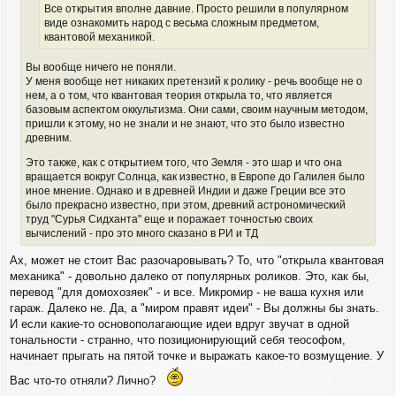
н
Все открытия вполне давние. Просто решили в популярном
и
виде ознакомить народ с весьма сложным предметом,
е
квантовой механикой.
Вы вообще ничего не поняли.
У меня вообще нет никаких претензий к ролику - речь вообще не о
нем, а о том, что квантовая теория открыла то, что является
базовым аспектом оккультизма. Они сами, своим научным методом,
пришли к этому, но не знали и не знают, что это было известно
древним.
Это также, как с открытием того, что Земля - это шар и что она
вращается вокруг Солнца, как известно, в Европе до Галилея было
иное мнение. Однако и в древней Индии и даже Греции все это
было прекрасно известно, при этом, древний астрономический
труд "Сурья Сидханта" еще и поражает точностью своих
вычислений - про это много сказано в РИ и ТД
Ах, может не стоит Вас разочаровывать? То, что "открыла квантовая
механика" - довольно далеко от популярных роликов. Это, как бы,
перевод "для домохозяек" - и все. Микромир - не ваша кухня или
гараж. Далеко не. Да, а "миром правят идеи" - Вы должны бы знать.
И если какие-то основополагающие идеи вдруг звучат в одной
тональности - странно, что позиционирующий себя теософом,
начинает прыгать на пятой точке и выражать какое-то возмущение. У
Вас что-то отняли? Лично?