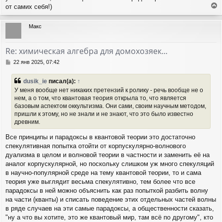
от самих себя!)
е
р
Макс
н
у
т
Re: химическая алгебра для домохозяек...
ь
с
С
22 янв 2025, 07:42
я
о
о
к
dusik_ie
писал(а):
↑
б
н
У меня вообще нет никаких претензий к ролику - речь вообще не о
щ
а
нем, а о том, что квантовая теория открыла то, что является
е
ч
базовым аспектом оккультизма. Они сами, своим научным методом,
н
а
и
пришли к этому, но не знали и не знают, что это было известно
л
е
древним.
у
Все принципы и парадоксы в квантовой теории это достаточно
спекулятивная попытка отойти от корпускулярно-волнового
дуализма в целом и волновой теории в частности и заменить её на
аналог корпускулярной, но поскольку слишком уж много спекуляций
в научно-популярной среде на тему квантовой теории, то и сама
теория уже выглядит весьма спекулятивно, тем более что все
парадоксы в ней можно объяснить как раз попыткой разбить волну
на части (кванты) и списать поведение этих отдельных частей волны
в ряде случаев на эти самые парадоксы, а общественности сказать,
"ну а что вы хотите, это же квантовый мир, там всё по другому", кто