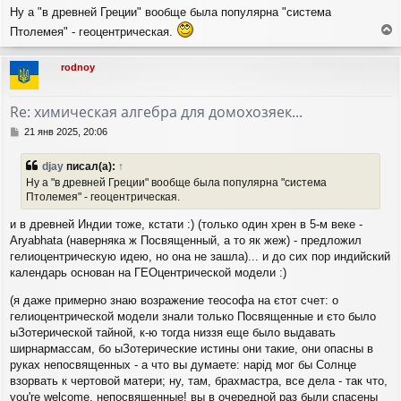
Ну а "в древней Греции" вообще была популярна "система
Птолемея" - геоцентрическая.
е
р
rodnoy
н
у
т
Re: химическая алгебра для домохозяек...
ь
с
С
21 янв 2025, 20:06
я
о
о
к
djay
писал(а):
↑
б
н
Ну а "в древней Греции" вообще была популярна "система
щ
а
Птолемея" - геоцентрическая.
е
ч
н
а
и в древней Индии тоже, кстати :) (только один хрен в 5-м веке -
и
л
е
Aryabhata (наверняка ж Посвященный, а то як жеж) - предложил
у
гелиоцентрическую идею, но она не зашла)... и до сих пор индийский
календарь основан на ГЕОцентрической модели :)
(я даже примерно знаю возражение теософа на єтот счет: о
гелиоцентрической модели знали только Посвященные и єто было
ыЗотерической тайной, к-ю тогда низзя еще было выдавать
ширнармассам, бо ыЗотерические истины они такие, они опасны в
руках непосвященных - а что вы думаете: нарід мог бы Солнце
взорвать к чертовой матери; ну, там, брахмастра, все дела - так что,
you're welcome, непосвященные! вы в очередной раз были спасены