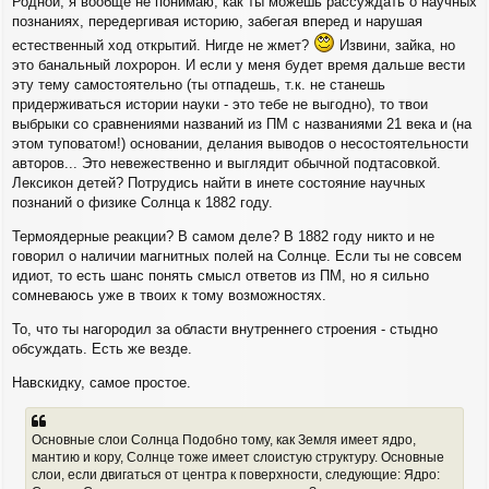
Родной, я вообще не понимаю, как ты можешь рассуждать о научных
познаниях, передергивая историю, забегая вперед и нарушая
естественный ход открытий. Нигде не жмет?
Извини, зайка, но
это банальный лохророн. И если у меня будет время дальше вести
эту тему самостоятельно (ты отпадешь, т.к. не станешь
придерживаться истории науки - это тебе не выгодно), то твои
выбрыки со сравнениями названий из ПМ с названиями 21 века и (на
этом туповатом!) основании, делания выводов о несостоятельности
авторов... Это невежественно и выглядит обычной подтасовкой.
Лексикон детей? Потрудись найти в инете состояние научных
познаний о физике Солнца к 1882 году.
Термоядерные реакции? В самом деле? В 1882 году никто и не
говорил о наличии магнитных полей на Солнце. Если ты не совсем
идиот, то есть шанс понять смысл ответов из ПМ, но я сильно
сомневаюсь уже в твоих к тому возможностях.
То, что ты нагородил за области внутреннего строения - стыдно
обсуждать. Есть же везде.
Навскидку, самое простое.
Основные слои Солнца Подобно тому, как Земля имеет ядро,
мантию и кору, Солнце тоже имеет слоистую структуру. Основные
слои, если двигаться от центра к поверхности, следующие: Ядро: