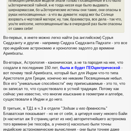
гелиоцентрической модели знали только Посвященные и єто было
е
ч
ыЗотерической тайной, к-ю тогда низзя еще было выдавать
н
а
и
ширнармассам, бо ыЗотерические истины они такие, они опасны в
л
е
руках непосвященных - а что вы думаете: нарід мог бы Солнце
у
взорвать к чертовой матери; ну, там, брахмастра, все дела - так что,
you're welcome, непосвященные! вы в очередной раз были спасены
от самих себя!
Во-первых, в инете можно легко найти (на английском) Сурья
Сиддханту и другие - например Сиддха Сиддханта Падхати - это все
про индийские астрономию и хронологию задолго до времени
Ариябхаты.
Во-вторых, Астрология - каноническая, а не та пародия на нее, что
создали в послединие 150 лет,
была и будет ГЕОцентрической
-
вот почему твой Ариябхата, который был для Индии что-то типа
Аристотеля для Греции, конечно же никаким Посвященным небыл.
Все его "уникальные способности" ему приписываемые - это то, что
он записал то, что существовало в устной традиции. Потому как
сейчас уже известно, что многие изыскание в геометрии и алгебре,
существовали в Индии и до него.
В третьих, в ТД1 в ч.3 в отделе "
Зодиак и его древность
"
Блаватская показывает - но не от себя, а цитируя книгу некоего Байи
(я насчитал аж 9 страниц цитат из нее) авторитетнейшего астронома
того времени (не теософа, а ученого) насколько были точны
индийские астрономические вычисления - они были точнее даже