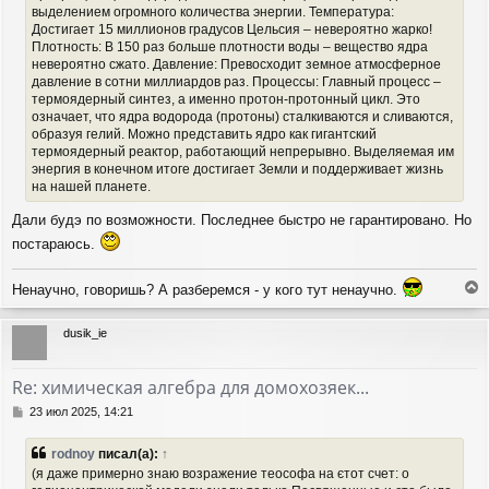
выделением огромного количества энергии. Температура:
Достигает 15 миллионов градусов Цельсия – невероятно жарко!
Плотность: В 150 раз больше плотности воды – вещество ядра
невероятно сжато. Давление: Превосходит земное атмосферное
давление в сотни миллиардов раз. Процессы: Главный процесс –
термоядерный синтез, а именно протон-протонный цикл. Это
означает, что ядра водорода (протоны) сталкиваются и сливаются,
образуя гелий. Можно представить ядро как гигантский
термоядерный реактор, работающий непрерывно. Выделяемая им
энергия в конечном итоге достигает Земли и поддерживает жизнь
на нашей планете.
Дали будэ по возможности. Последнее быстро не гарантировано. Но
постараюсь.
Ненаучно, говоришь? А разберемся - у кого тут ненаучно.
е
р
dusik_ie
н
у
т
Re: химическая алгебра для домохозяек...
ь
с
С
23 июл 2025, 14:21
я
о
о
к
rodnoy
писал(а):
↑
б
н
(я даже примерно знаю возражение теософа на єтот счет: о
щ
а