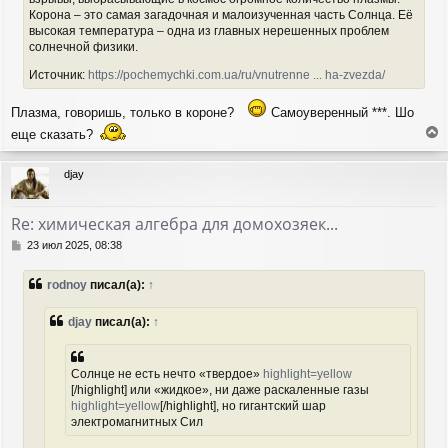
Корона – это самая загадочная и малоизученная часть Солнца. Её
высокая температура – одна из главных нерешенных проблем
солнечной физики.
Источник:
https://pochemychki.com.ua/ru/vnutrenne ... ha-zvezda/
Плазма, говоришь, только в короне?
Самоуверенный ***. Шо
еще сказать?
е
р
djay
н
у
т
Re: химическая алгебра для домохозяек...
ь
с
С
23 июл 2025, 08:38
я
о
о
к
rodnoy
писал(а):
↑
б
н
щ
а
е
djay
писал(а):
↑
ч
н
а
и
л
е
у
Солнце не есть нечто «твердое»
highlight=yellow
[/highlight] или «жидкое», ни даже раскаленные газы
highlight=yellow
[/highlight], но гигантский шар
электромагнитных Сил