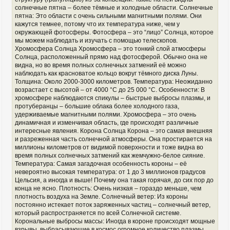
солнечные пятна – более тёмные и холодные области. Солнечные
пятна: Это области с очень сильными магнитными полями. Они
кажутся темнее, потому что их температура ниже, чем у
окружающей фотосферы. Фотосфера – это “лицо” Солнца, которое
мы можем наблюдать и изучать с помощью телескопов.
Хромосфера Солнца Хромосфера – это тонкий слой атмосферы
Солнца, расположенный прямо над фотосферой. Обычно она не
видна, но во время полных солнечных затмений её можно
наблюдать как красноватое кольцо вокруг тёмного диска Луны.
Толщина: Около 2000-3000 километров. Температура: Неожиданно
возрастает с высотой – от 4000 °C до 25 000 °C. Особенности: В
хромосфере наблюдаются спикулы – быстрые выбросы плазмы, и
протуберанцы – большие облака более холодного газа,
удерживаемые магнитными полями. Хромосфера – это очень
динамичная и изменчивая область, где происходят различные
интересные явления. Корона Солнца Корона – это самая внешняя
и разреженная часть солнечной атмосферы. Она простирается на
миллионы километров от видимой поверхности и тоже видна во
время полных солнечных затмений как жемчужно-белое сияние.
Температура: Самая загадочная особенность короны – её
невероятно высокая температура: от 1 до 3 миллионов градусов
Цельсия, а иногда и выше! Почему она такая горячая, до сих пор до
конца не ясно. Плотность: Очень низкая – гораздо меньше, чем
плотность воздуха на Земле. Солнечный ветер: Из короны
постоянно истекает поток заряженных частиц – солнечный ветер,
который распространяется по всей Солнечной системе.
Корональные выбросы массы: Иногда в короне происходят мощные
взрывы, выбрасывающие в космос огромное количество плазмы.