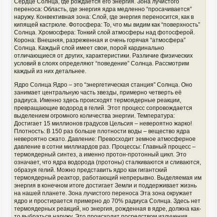
Сердце Солнца, где рождается его энергия. Зона лучистого
переноса: Область, где энергия ядра медленно “просачивается”
наружу. Конвективная зона: Слой, где энергия переносится, как в
кипящей кастрюле. Фотосфера: То, что мы видим как “поверхность”
Солнца. Хромосфера: Тонкий слой атмосферы над фотосферой.
Корона: Внешняя, разреженная и очень горячая “атмосфера”
Солнца. Каждый слой имеет свои, порой кардинально
отличающиеся от других, характеристики. Различие физических
условий в слоях определяют “поведение” Солнца. Рассмотрим
каждый из них детальнее.
Ядро Солнца Ядро – это “энергетическая станция” Солнца. Оно
занимает центральную часть звезды, примерно четверть её
радиуса. Именно здесь происходят термоядерные реакции,
превращающие водород в гелий. Этот процесс сопровождается
выделением огромного количества энергии. Температура:
Достигает 15 миллионов градусов Цельсия – невероятно жарко!
Плотность: В 150 раз больше плотности воды – вещество ядра
невероятно сжато. Давление: Превосходит земное атмосферное
давление в сотни миллиардов раз. Процессы: Главный процесс –
термоядерный синтез, а именно протон-протонный цикл. Это
означает, что ядра водорода (протоны) сталкиваются и сливаются,
образуя гелий. Можно представить ядро как гигантский
термоядерный реактор, работающий непрерывно. Выделяемая им
энергия в конечном итоге достигает Земли и поддерживает жизнь
на нашей планете. Зона лучистого переноса Эта зона окружает
ядро и простирается примерно до 70% радиуса Солнца. Здесь нет
термоядерных реакций, но энергия, рожденная в ядре, должна как-
то выбраться наружу. Это происходит посредством излучения.