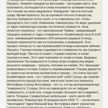
Процесс: Энергия передаётся фотонами – частицами света. Они
излучаются, поглощаются и снова излучаются атомами плазмы.
Это похоже на очень медленное “блуждание” света в плотной
среде. Время переноса: Из-за огромной плотности вещества,
фотону требуются сотни тысяч, а то и миллионы лет, чтобы
преодолеть этот слой. Изменение температуры: По мере удаления
от ядра температура плазмы постепенно снижается. Зона
лучистого переноса – это своеобразный “буфер”, замедляющий
передачу энергии от ядра к поверхности. Конвективная зона В этой
зоне, занимающей примерно 30% внешнего радиуса Солнца,
энергия переносится уже не излучением, а конвекцией. Этот
процесс похож на то, как перемешивается вода в кипящем чайнике.
Процесс: Горячая плазма поднимается к поверхности, как пузыри в
кипящей воде. Там она остывает, отдавая энергию, и снова
опускается вниз. Этот цикл повторяется снова и снова. Видимые
проявления: На поверхности Солнца (в фотосфере) мы видим
результат конвекции – гранулы, похожие на ячейки. Это “верхушки”
конвективных потоков. Скорость перемешивания: Плазма движется
со скоростью несколько километров в секунду – это очень быстро!
Конвективная зона – это “турбулентный” слой Солнца, где энергия
переносится гораздо быстрее, чем в зоне лучистого переноса.
Фотосфера Солнца Фотосфера – это то, что мы воспринимаем как
“поверхность” Солнца. Хотя на самом деле это не твёрдая
поверхность, а слой газа, откуда исходит большая часть видимого
света. Толщина: Сравнительно небольшая – всего около 400
километров. Температура: В среднем около 5500 °C – значительно
“прохладнее” ядра! Внешний вид: Фотосфера имеет зернистую
структуру (грануляцию) из-за конвекции. Также на ней видны