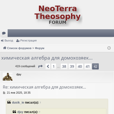
ор
Выход
Регистрация
ум
Список форумов
Форум
ы
химическая алгебра для домохозяек...
Страница
42
из
42
1
38
39
40
41
Пред.
42
419 сообщений
…
djay
Re: химическая алгебра для домохозяек...
С
21 янв 2025, 18:35
о
о
dusik_ie
писал(а):
↑
б
щ
е
djay
писал(а):
↑