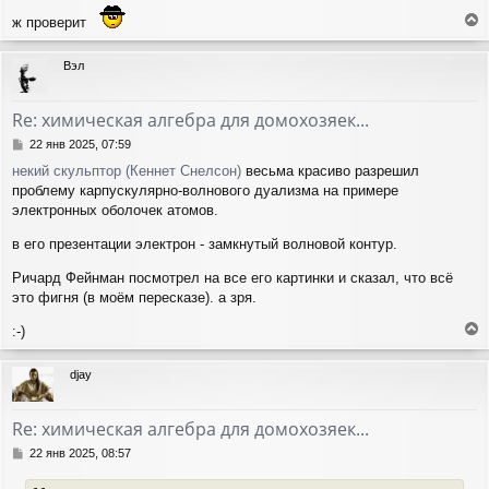
ж проверит
е
р
Вэл
н
у
т
Re: химическая алгебра для домохозяек...
ь
с
С
22 янв 2025, 07:59
я
о
некий скульптор (Кеннет Снелсон)
весьма красиво разрешил
о
к
проблему карпускулярно-волнового дуализма на примере
б
н
щ
электронных оболочек атомов.
а
е
ч
н
в его презентации электрон - замкнутый волновой контур.
а
и
л
е
Ричард Фейнман посмотрел на все его картинки и сказал, что всё
у
это фигня (в моём пересказе). а зря.
:-)
е
р
djay
н
у
т
Re: химическая алгебра для домохозяек...
ь
с
С
22 янв 2025, 08:57
я
о
о
к