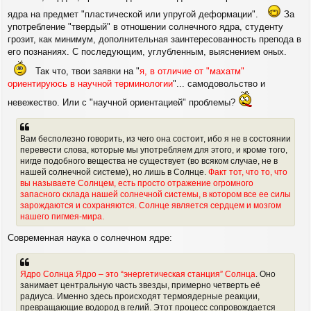
ядра на предмет "пластической или упругой деформации".
За
употребление "твердый" в отношении солнечного ядра, студенту
грозит, как минимум, дополнительная заинтересованность препода в
его познаниях. С последующим, углубленным, выяснением оных.
Так что, твои заявки на "
я, в отличие от "махатм"
ориентируюсь в научной терминологии
"... самодовольство и
невежество. Или с "научной ориентацией" проблемы?
Вам бесполезно говорить, из чего она состоит, ибо я не в состоянии
перевести слова, которые мы употребляем для этого, и кроме того,
нигде подобного вещества не существует (во всяком случае, не в
нашей солнечной системе), но лишь в Солнце.
Факт тот, что то, что
вы называете Солнцем, есть просто отражение огромного
запасного склада нашей солнечной системы, в котором все ее силы
зарождаются и сохраняются. Солнце является сердцем и мозгом
нашего пигмея-мира.
Современная наука о солнечном ядре:
Ядро Солнца Ядро – это “энергетическая станция” Солнца
. Оно
занимает центральную часть звезды, примерно четверть её
радиуса. Именно здесь происходят термоядерные реакции,
превращающие водород в гелий. Этот процесс сопровождается