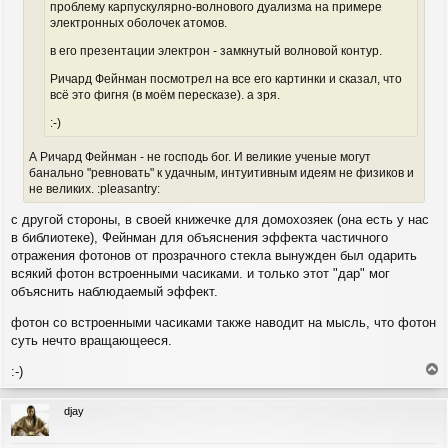
и
л
проблему карпускулярно-волнового дуализма на примере
е
у
электронных оболочек атомов.
в его презентации электрон - замкнутый волновой контур.
Ричард Фейнман посмотрел на все его картинки и сказал, что
всё это фигня (в моём пересказе). а зря.
:-)
А Ричард Фейнман - не господь бог. И великие ученые могут
банально "ревновать" к удачным, интуитивным идеям не физиков и
не великих. :pleasantry:
с другой стороны, в своей книжечке для домохозяек (она есть у нас
в библиотеке), Фейнман для объяснения эффекта частичного
отражения фотонов от прозрачного стекла вынужден был одарить
всякий фотон встроенными часиками. и только этот "дар" мог
объяснить наблюдаемый эффект.
фотон со встроенными часиками также наводит на мысль, что фотон
суть нечто вращающееся.
:-)
е
р
djay
н
у