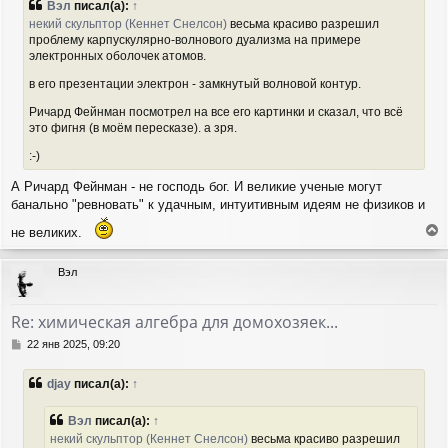
Вэл
писал(а):
↑
б
н
некий скульптор (Кеннет Снелсон)
весьма красиво разрешил
щ
а
проблему карпускулярно-волнового дуализма на примере
е
ч
электронных оболочек атомов.
н
а
и
л
в его презентации электрон - замкнутый волновой контур.
е
у
Ричард Фейнман посмотрел на все его картинки и сказал, что всё
это фигня (в моём пересказе). а зря.
:-)
А Ричард Фейнман - не господь бог. И великие ученые могут
банально "ревновать" к удачным, интуитивным идеям не физиков и
не великих.
е
р
Вэл
н
у
т
Re: химическая алгебра для домохозяек...
ь
с
С
22 янв 2025, 09:20
я
о
о
к
djay
писал(а):
↑
б
н
щ
а
е
Вэл
писал(а):
↑
ч
н
а
некий скульптор (Кеннет Снелсон)
весьма красиво разрешил