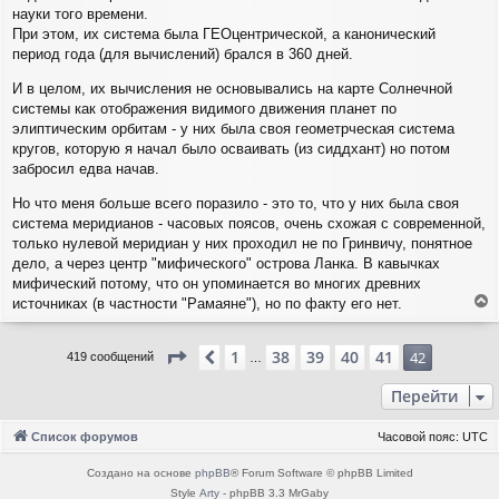
науки того времени.
При этом, их система была ГЕОцентрической, а канонический
период года (для вычислений) брался в 360 дней.
И в целом, их вычисления не основывались на карте Солнечной
системы как отображения видимого движения планет по
элиптическим орбитам - у них была своя геометрческая система
кругов, которую я начал было осваивать (из сиддхант) но потом
забросил едва начав.
Но что меня больше всего поразило - это то, что у них была своя
система меридианов - часовых поясов, очень схожая с современной,
только нулевой меридиан у них проходил не по Гринвичу, понятное
дело, а через центр "мифического" острова Ланка. В кавычках
мифический потому, что он упоминается во многих древних
источниках (в частности "Рамаяне"), но по факту его нет.
е
р
Страница
42
из
42
1
38
39
40
41
н
Пред.
42
419 сообщений
…
у
т
Перейти
ь
с
Список форумов
Часовой пояс:
UTC
я
к
Создано на основе
phpBB
® Forum Software © phpBB Limited
н
Style
Arty
- phpBB 3.3 MrGaby
а