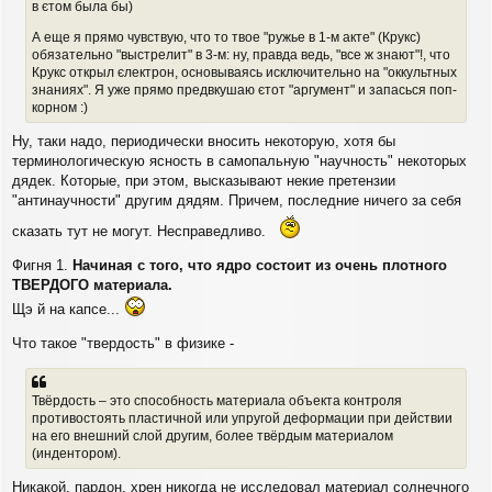
в єтом была бы)
А еще я прямо чувствую, что то твое "ружье в 1-м акте" (Крукс)
обязательно "выстрелит" в 3-м: ну, правда ведь, "все ж знают"!, что
Крукс открыл єлектрон, основываясь исключительно на "оккультных
знаниях". Я уже прямо предвкушаю єтот "аргумент" и запасься поп-
корном :)
Ну, таки надо, периодически вносить некоторую, хотя бы
терминологическую ясность в самопальную "научность" некоторых
дядек. Которые, при этом, высказывают некие претензии
"антинаучности" другим дядям. Причем, последние ничего за себя
сказать тут не могут. Несправедливо.
Фигня 1.
Начиная с того, что ядро состоит из очень плотного
ТВЕРДОГО материала.
Щэ й на капсе...
Что такое "твердость" в физике -
Твёрдость – это способность материала объекта контроля
противостоять пластичной или упругой деформации при действии
на его внешний слой другим, более твёрдым материалом
(индентором).
Никакой, пардон, хрен никогда не исследовал материал солнечного