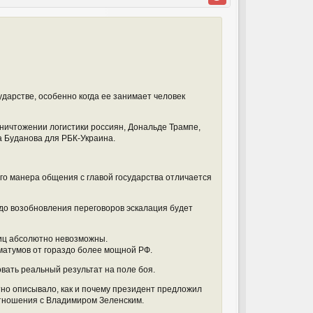
ударстве, особенно когда ее занимает человек
уничтожении логистики россиян, Дональде Трампе,
а Буданова для РБК-Украина.
его манера общения с главой государства отличается
 до возобновления переговоров эскалация будет
ниц абсолютно невозможны.
матумов от гораздо более мощной РФ.
вать реальный результат на поле боя.
тно описывало, как и почему президент предложил
 отношения с Владимиром Зеленским.