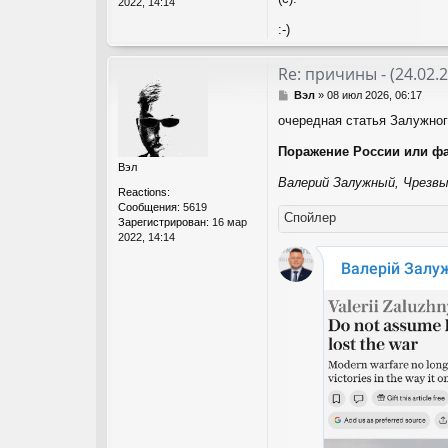
2022, 14:14
:-)
Re: причины - (24.02.
С
Вэл
»
08 июл 2026, 06:17
о
очередная статья Залужног
о
б
Поражение России или фа
щ
Вэл
е
Валерий Залужный, Чрезвы
н
Reactions:
и
Сообщения:
5619
е
Спойлер
Зарегистрирован:
16 мар
2022, 14:14