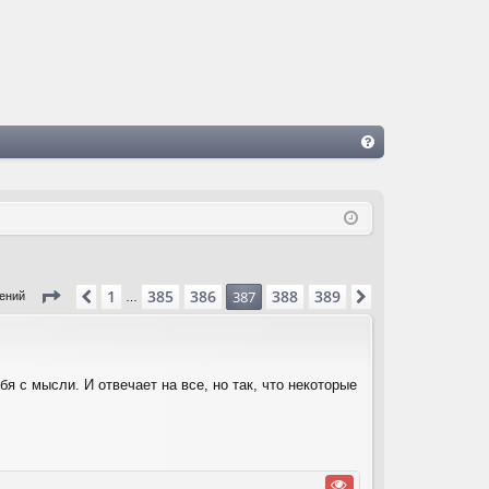
FA
Q
Страница
387
из
389
1
385
386
388
389
Пред.
387
След.
щений
…
бя с мысли. И отвечает на все, но так, что некоторые