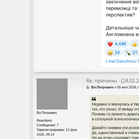
Re: причины - (24.02.
С
Вл.Петрович
»
09 июл 2026, 
о
о
б
Недавно я вернулась в Укр
щ
тех, кто уехал. И между 
е
Вл.Петрович
Почему-то принято думать,
н
и сплошной психологичес
и
Reactions:
е
Сообщения:
7
Давайте снимем эти розовы
Зарегистрирован:
12 фев
Да, единственный и главн
2026, 09:14
Но на этом «соцпакет счас