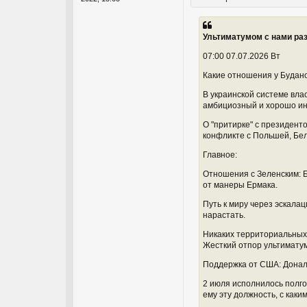
Ультиматумом с нами раз
07:00 07.07.2026 Вт
Какие отношения у Будано
В украинской системе вла
амбициозный и хорошо и
О "притирке" с президент
конфликте с Польшей, Бел
Главное:
Отношения с Зеленским: Б
от манеры Ермака.
Путь к миру через эскала
нарастать.
Никаких территориальных
Жесткий отпор ультиматум
Поддержка от США: Дональ
2 июля исполнилось полго
ему эту должность, с как