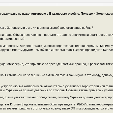
говаривать не надо: интервью с Будановым о войне, Польше и Зеленском
ва с Зеленским и есть ли шанс на скорейшее окончание войны?
сти глава Офиса президента – нередко вторая по значимости должность в гос
нформированный.
ом Зеленским, Андрее Ермаке, мирных переговорах, планах Украины, Крыме, 
аруси и многом другом – читайте в интервью главы Офиса президента Кирил
уданов заверил, что "притирка" с президентом уже прошла, и рассказал, как 
цию: Есть шансы на завершение активной фазы войны уже в этом году, однако
 уступок: Любые компромиссы относительно украинских территорий или гра
ам: Украина не примет давления со стороны Польши, как не приняла и ульти
д Трамп уважает только победителей, поэтому Украина должна демонстриро
да, как Кирилл Буданов возглавил Офис президента. РБК-Украина неоднокра
ими вызовами пришлось столкнуться новому главе ОП и как складываются его