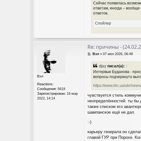
Сейчас появилась возможн
ответам, иногда – вообще
ответов.
Спойлер
Re: причины - (24.02.
С
Вэл
»
07 июл 2026, 06:48
о
о
djay
писал(а):
↑
б
Интервью Буданова - прост
щ
Вэл
вопросы подчеркнуто выгл
е
н
Reactions:
https://www.rbc.ua/ukr/new
и
Сообщения:
5619
е
Зарегистрирован:
16 мар
чувствуется стиль коммуни
2022, 14:14
неопределённостей. ты бы 
также списком его авантюр
шампанское ещё не дал.
:-)
карьеру генерала он сдела
главой ГУР при Порохе. Ко