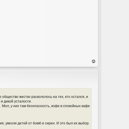
В
е
р
н
у
т
ь
с
 общество жестко раскололось на тех, кто остался, и
я
и дикой усталости.
к
. Мол, у них там безопасность, кофе в спокойных кафе
н
а
ч
а
, увезли детей от бомб и сирен. И это был их выбор.
л