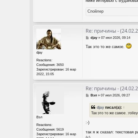
ниже интервью с Будановым
Спойлер
Re: причины - (24.02.
С
djay
»
07 июл 2026, 09:14
о
Так это то же самое.
о
б
djay
щ
Reactions:
е
Сообщения:
3650
н
Зарегистрирован:
16 мар
и
2022, 15:05
е
Re: причины - (24.02.
С
Вэл
»
07 июл 2026, 09:27
о
о
djay
писал(а):
↑
б
Так это то же самое. :rolley
щ
Вэл
е
:-)
н
Reactions:
и
Сообщения:
5619
так я ж сказал: текстовая 
е
Зарегистрирован:
16 мар
(с).