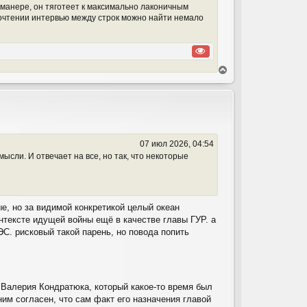
 манере, он тяготеет к максимально лаконичным
рочтении интервью между строк можно найти немало
В
е
р
н
у
т
ь
07 июл 2026, 04:54
с
мысли. И отвечает на все, но так, что некоторые
я
к
н
а
ч
е, но за видимой конкретикой целый океан
а
нтексте идущей войны ещё в качестве главы ГУР. а
л
С. рисковый такой парень, но повода попить
у
 Валерия Кондратюка, который какое-то время был
им согласен, что сам факт его назначения главой