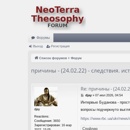
Форумы
Выход
Регистрация
Список форумов
Форум
причины - (24.02.22) - следствия. ис
Re: причины - (24.02.
С
djay
»
07 июл 2026, 04:54
о
Интервью Буданова - просто
о
б
djay
вопросы подчеркнуто выгля
щ
Reactions:
е
https://www.rbc.ua/ukr/news/
Сообщения:
3650
н
Зарегистрирован:
16 мар
и
Спойлер
2022, 15:05
е