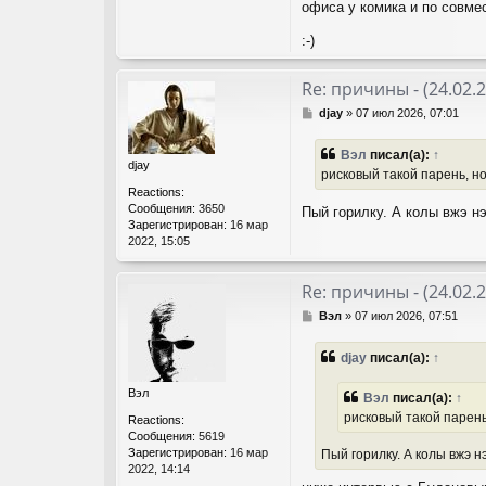
офиса у комика и по совме
:-)
Re: причины - (24.02.
С
djay
»
07 июл 2026, 07:01
о
о
Вэл
писал(а):
↑
б
djay
рисковый такой парень, н
щ
Reactions:
е
Сообщения:
3650
н
Пый горилку. А колы вжэ нэ
Зарегистрирован:
16 мар
и
2022, 15:05
е
Re: причины - (24.02.
С
Вэл
»
07 июл 2026, 07:51
о
о
djay
писал(а):
↑
б
щ
Вэл
е
Вэл
писал(а):
↑
н
рисковый такой парень
Reactions:
и
Сообщения:
5619
е
Зарегистрирован:
16 мар
Пый горилку. А колы вжэ нэ 
2022, 14:14