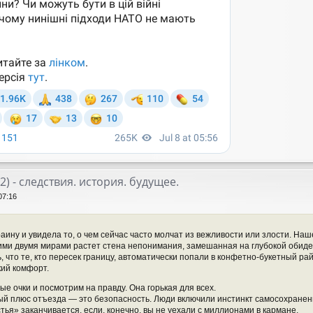
22) - следствия. история. будущее.
07:16
аину и увидела то, о чем сейчас часто молчат из вежливости или злости. Наше
этими двумя мирами растет стена непонимания, замешанная на глубокой обиде 
 что те, кто пересек границу, автоматически попали в конфетно-букетный рай
кий комфорт.
е очки и посмотрим на правду. Она горькая для всех.
ый плюс отъезда — это безопасность. Люди включили инстинкт самосохранения
тья» заканчивается, если, конечно, вы не уехали с миллионами в кармане.