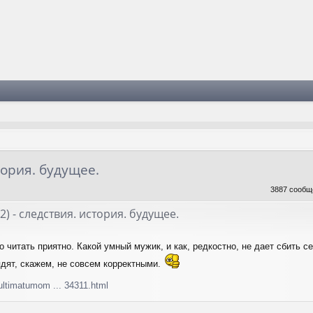
тория. будущее.
3887 сооб
22) - следствия. история. будущее.
 читать приятно. Какой умный мужик, и как, редкостно, не дает сбить се
дят, скажем, не совсем корректными.
ultimatumom ... 34311.html