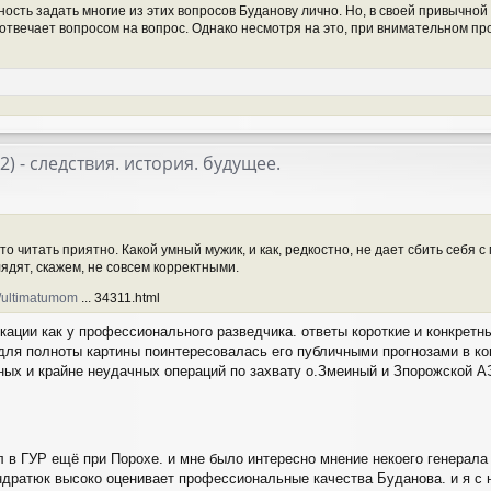
ость задать многие из этих вопросов Буданову лично. Но, в своей привычной
 отвечает вопросом на вопрос. Однако несмотря на это, при внимательном п
22) - следствия. история. будущее.
о читать приятно. Какой умный мужик, и как, редкостно, не дает сбить себя с 
ядят, скажем, не совсем корректными.
s/ultimatumom
... 34311.html
кации как у профессионального разведчика. ответы короткие и конкретны
для полноты картины поинтересовалась его публичными прогнозами в ко
ных и крайне неудачных операций по захвату о.Змеиный и Зпорожской АЭ
л в ГУР ещё при Порохе. и мне было интересно мнение некоего генерала
ндратюк высоко оценивает профессиональные качества Буданова. и я с н