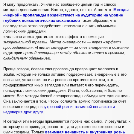
Я могу продолжать. Учили нас вообще-то целый год и список
методов довольно велик. Важно, однако, не это. А вот что.
Методы
«черной» пропаганды воздействуют на аудиторию на уровне
глубоких психологических механизмов
таким образом, что
последствия этого воздействия невозможно снять обычными
логическими доводами.
«Большая ложь» достигает этого эффекта с помощью
эмоциональной травмы
. Метод очевидности —
через «эффект
присоединения»
. «Гнилая селедка» — за счет внедрения в сознание
аудитории
прямой ассоциации между объектом атаки и грязным,
скандальным обвинением.
Проще говоря, боевая спецпропаганда превращает человека в
зомби, который не только активно поддерживает, внедренные в его
сознание, установки, но и агрессивно противостоит тем, кто
придерживается иных взглядов или пытается его переубедить,
пользуясь логическими доводами. Иначе, собственно, и быть не
может. Все методы боевой спецпропаганды объединяет единая цель.
Она заключается в том, чтобы ослабить армию противника за счет
внесения в ее ряды
внутренней розни, взаимной ненависти и
недоверия друг другу
.
И сегодня эти методы применяются против нас самих. И результат, к
которому они приводят, ровно тот, для достижения которого они и
были созданы. Только
взаимная ненависть и внутренняя рознь