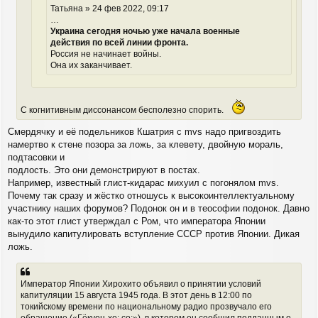
е
Татьяна » 24 фев 2022, 09:17
…
Украина сегодня ночью уже начала военные
действия по всей линии фронта.
Россия не начинает войны.
Она их заканчивает.
С когнитивным диссонансом бесполезно спорить.
Смердячку и её подельников Кшатрия с mvs надо пригвоздить
намертво к стене позора за ложь, за клевету, двойную мораль,
подтасовки и
подлость. Это они демонстрируют в постах.
Например, известный глист-кидарас михуил с погонялом mvs.
Почему так сразу и жёстко отношусь к высокоинтеллектуальному
участнику наших форумов? Подонок он и в теософии подонок. Давно
как-то этот глист утверждал с Ром, что императора Японии
вынудило капитулировать вступление СССР против Японии. Дикая
ложь.
Император Японии Хирохито объявил о принятии условий
капитуляции 15 августа 1945 года. В этот день в 12:00 по
токийскому времени по национальному радио прозвучало его