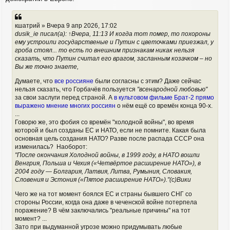
кшатрий » Вчера 9 апр 2026, 17:02
dusik_ie писал(а): ↑Вчера, 11:13 И когда тот помер, то похороны
ему устроили государственые и Путин с цветочками приезжал, у
гроба стоял... то есть по внешним признакам никак нельзя
сказать, что Путин считал его врагом, засланным козачком – но
Вы же точно знаете,
Думаете, что
все россияне
были согласны с этим? Даже сейчас
нельзя сказать, что Горбачёв пользуется
"всенародной любовью"
за свои заслуги перед страной. А
в культовом фильме Брат-2 прямо
выражено мнение многих россиян
о нём ещё со времён конца 90-х.
...
Говорю же, это фобия со времён "холодной войны", во время
которой и был созданы ЕС и НАТО, если не помните. Какая была
основная цель создания НАТО? Разве после распада СССР она
изменилась? Наоборот:
"После окончания Холодной войны, в 1999 году, в НАТО вошли
Венгрия, Польша и Чехия («Четвёртое расширение НАТО»), в
2004 году — Болгария, Латвия, Литва, Румыния, Словакия,
Словения и Эстония («Пятое расширение НАТО»)."(с)Вики
Чего же на тот момент боялся ЕС и страны бывшего СНГ со
стороны России, когда она даже в чеченской войне потерпела
поражение? В чём заключались "реальные причины" на тот
момент? ...
Зато при выдуманной угрозе можно придумывать любые