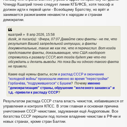
и
у
Члендр Кшатрий точно следует линии КГБ/ФСБ, хотя теософ и
е
должен идти к первой цели - Всеобщему Братству, но врёт и
занимается разжиганием ненависти к народам и странам
демократии.
кшатрий » 8 апр 2026, 15:58
dusik_ie писал(а): ↑Вчера, 07:07 Давайте свои факты - не те, что
результат Вашей запредельной интуиции, а факты
документальные, такие же как те, что я перечислил. Вот когда
представите факты, доказывающие, что США наоборот
стремилось к развалу СССР, вот тогда будет уже что-то
обсуждать и делать выводы. Но пока Вы ни одного такого факта
не привели.
Какие ещё нужны факты, если
и распад СССР и окончание
"холодной войны" произошли именно во время "перестройки"
Горбачёва, "подружившегося" с Бушем
? Почему
именно
"демократизация" страны, обрушение "железного занавеса" и
т.д. -привели к распаду СССР
?
Результатом распада СССР стала власть чекистов, избавившихся от
управления и контроля КПСС. В этом главная и основная причина
уничтожения СССР чекистами, задуманная ещё Андроповым. Все
богатства СССР перешли под полное владение чекистам в РФ-ии и
новых странах, кроме стран Балтии.