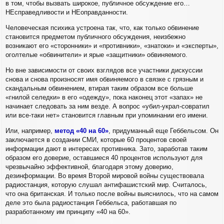
в том, чтобы вызвать широкое, публичное обсуждение его…
НЕсправедливости и НЕоправданности.
Человеческая психика устроена так, что, как только обвинение
становится предметом публичного обсуждения, неизбежно
возникают его «сторонники» и «противники», «знатоки» и «эксперты»,
оголтелые «обвинители» и ярые «защитники» обвиняемого.
Но вне зависимости от своих взглядов все участники дискуссии
снова и снова произносят имя обвиняемого в связке с грязным и
скандальным обвинением, втирая таким образом все больше
«гнилой селедки» в его «одежду», пока наконец этот «запах» не
начинает следовать за ним везде. А вопрос «убил-украл-совратил
или все-таки нет» становится главным при упоминании его имени.
Или, например,
метод «40 на 60»
, придуманный еще Геббельсом. Он
заключается в создании СМИ, которые 60 процентов своей
информации дают в интересах противника. Зато, заработав таким
образом его доверие, оставшиеся 40 процентов используют для
чрезвычайно эффективной, благодаря этому доверию,
дезинформации. Во время Второй мировой войны существовала
радиостанция, которую слушал антифашистский мир. Считалось,
что она британская. И только после войны выяснилось, что на самом
деле это была радиостанция Геббельса, работавшая по
разработанному им принципу «40 на 60».