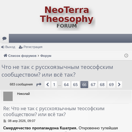
ор
Выход
Регистрация
ум
Список форумов
Форум
ы
Что не так с русскоязычным теософским
сообществом? или всё так?
Страница
66
из
69
1
64
65
67
68
69
Пред.
66
Сле
683 сообщения
…
Николай
Re: Что не так с русскоязычным теософским
сообществом? или всё так?
С
08 апр 2026, 09:07
о
Смердячество пропагандона Кшатрия.
Откровенно тупейшая
о