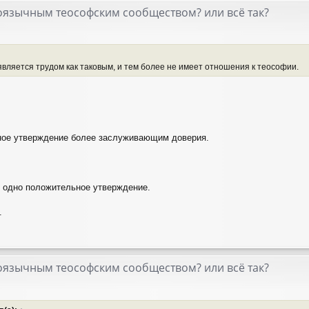
скоязычным теософским сообществом? или всё так?
 является трудом как таковым, и тем более не имеет отношения к теософии.
тное утверждение более заслуживающим доверия.
и одно положительное утверждение.
.
скоязычным теософским сообществом? или всё так?