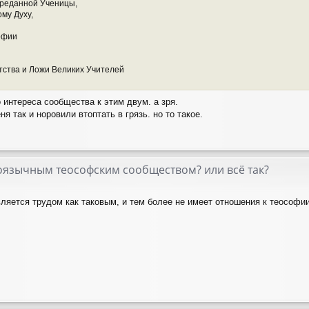
реданной Ученицы,
му Духу,
офии
тства и Ложи Великих Учителей
о интереса сообщества к этим двум. а зря.
я так и норовили втоптать в грязь. но то такое.
скоязычным теософским сообществом? или всё так?
вляется трудом как таковым, и тем более не имеет отношения к теософии