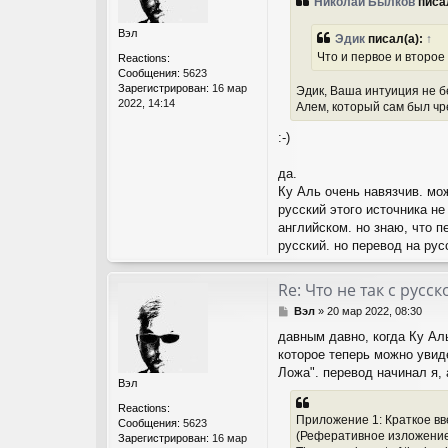
Николай Былков
писа
б
щ
Вэл
е
Эдик
писал(а):
↑
н
Что и первое и второе
Reactions:
и
Сообщения:
5623
е
Зарегистрирован:
16 мар
Эдик, Ваша интуиция не б
2022, 14:14
Алем, который сам был ч
:-)
да.
Ку Аль очень навязчив. мож
русский этого источника не
английском. но знаю, что 
русский. но перевод на ру
Re: Что не так с рус
С
Вэл
»
20 мар 2022, 08:30
о
давным давно, когда Ку Ал
о
которое теперь можно увид
б
щ
Ложа". перевод начинал я, 
Вэл
е
н
Reactions:
и
Приложение 1: Краткое вв
Сообщения:
5623
е
(Реферативное изложение эс
Зарегистрирован:
16 мар