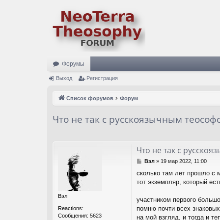
Форумы
Выход
Регистрация
Список форумов
Форум
Что не так с русскоязычным теософ
Что не так с русскоя
С
Вэл
»
19 мар 2022, 11:00
о
сколько там лет прошло с 
о
тот экземпляр, который ест
б
щ
Вэл
е
участником первого большо
н
помню почти всех знаковых 
Reactions:
и
Сообщения:
5623
на мой взгляд, и тогда и те
е