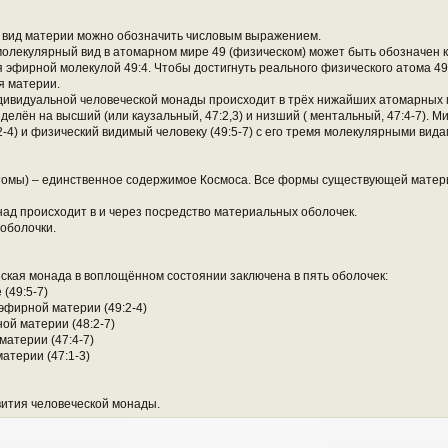
й вид материи можно обозначить числовым выражением.
лекулярный вид в атомарном мире 49 (физическом) может быть обозначен ка
 эфирной молекулой 49:4. Чтобы достигнуть реального физического атома 4
я материи.
дивидуальной человеческой монады происходит в трёх нижайших атомарных м
делён на высший (или каузальный, 47:2,3) и низший ( ментальный, 47:4-7). М
-4) и физический видимый человеку (49:5-7) с его тремя молекулярными вида
томы) – единственное содержимое Космоса. Все формы существующей матери
над происходит в и через посредство материальных оболочек.
оболочки.
ская монада в воплощённом состоянии заключена в пять оболочек:
 (49:5-7)
 эфирной материи (49:2-4)
ой материи (48:2-7)
материи (47:4-7)
материи (47:1-3)
вития человеческой монады.