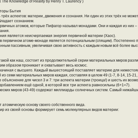
ok The Knowledge of Reality by Henry T. Laurency )
кторы Бытия
 трёх аспектов: материи, движения и сознания. Ни один из этих трёх не може
бладает сознанием.
ервичных атомов, которые Пифагор называл монадами. Они и каждая из них 
ания.
ния является неисчерпаемая энергия первичной материи (Хаос).
е в первичном атоме-монаде является потенциальным (спящим). Постепенно 
нным пассивным, увеличивая свою активность с каждым новым всё более выс
 такой как наш, состоит из продолжительной серии материальных миров раз
м образом проникает и охватывает весь космос.
начиная с высшего. Каждый вышестоящий поставляет материю для нижесто
й из семи материальных миров каждая, составляя в целом 49 (1-7, 8-14, 15-21,
 объяснение для чисел 3 и 7: три аспекта материи (троица!) и шесть их воз
добавлением ещё одной, в которой все три аспекта равносильны (6+1=7).
еских миров (43-49) содержат миллиарды солнечных систем. Самый нижайши
т атомическую основу своего собственного вида.
ир из своей основы формирует семь молекулярных видов материи: