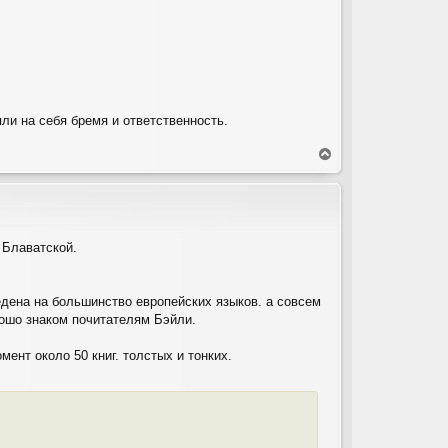
яли на себя бремя и ответственность.
В
е
р
н
у
т
 Блаватской.
ь
с
я
к
едена на большинство европейских языков. а совсем
н
рошо знаком почитателям Бэйли.
а
ч
мент около 50 книг. толстых и тонких.
а
л
у