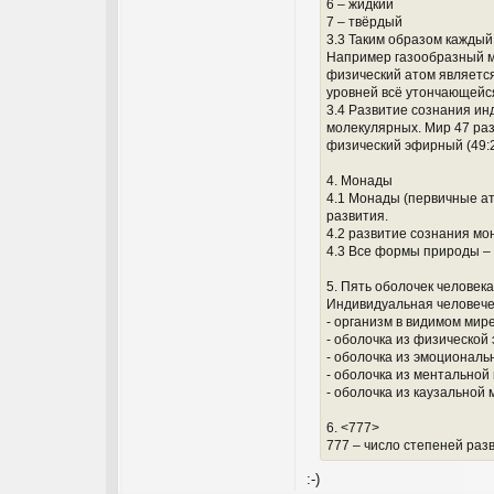
6 – жидкий
7 – твёрдый
3.3 Таким образом кажды
Например газообразный мо
физический атом является
уровней всё утончающейс
3.4 Развитие сознания ин
молекулярных. Мир 47 раз
физический эфирный (49:2
4. Монады
4.1 Монады (первичные а
развития.
4.2 развитие сознания мо
4.3 Все формы природы – 
5. Пять оболочек человека
Индивидуальная человече
- организм в видимом мире
- оболочка из физической
- оболочка из эмоциональн
- оболочка из ментальной 
- оболочка из каузальной 
6. <777>
777 – число степеней раз
:-)