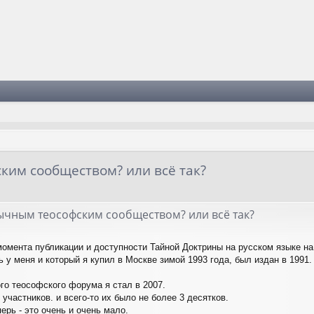
ским сообществом? или всё так?
зычным теософским сообществом? или всё так?
момента публикации и доступности Тайной Доктрины на русском языке на
ь у меня и который я купил в Москве зимой 1993 года, был издан в 1991. 
го теософского форума я стал в 2007.
участников. и всего-то их было не более 3 десятков.
перь - это очень и очень мало.