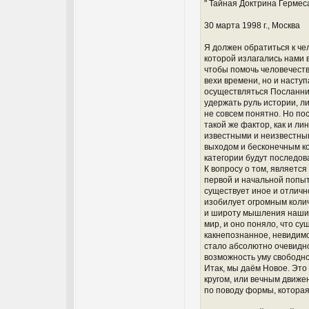
" Тайная Доктрина Гермес
30 марта 1998 г., Москва
Я должен обратиться к че
которой излагались нами 
чтобы помочь человечеств
вехи времени, но и насту
осуществляться Посланник
удержать руль истории, л
не совсем понятно. Но пос
такой же фактор, как и л
известными и неизвестны
выходом и бесконечным к
категории будут последов
К вопросу о том, являетс
первой и начальной попыт
существует иное и отличн
изобилует огромным колич
и широту мышления наших 
мир, и оно поняло, что с
какнепознанное, невидимо
стало абсолютно очевидн
возможность уму свободно
Итак, мы даём Новое. Это 
кругом, или вечным движен
по поводу формы, которая