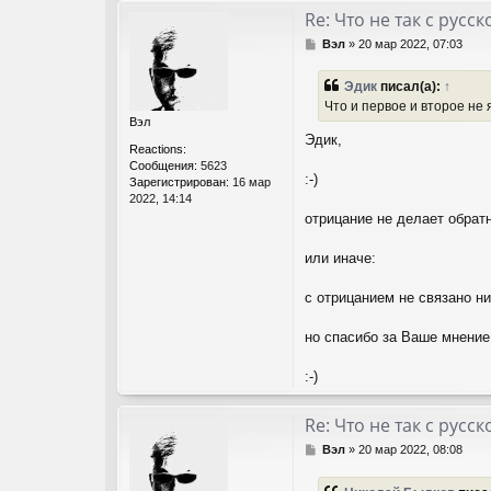
Re: Что не так с рус
С
Вэл
»
20 мар 2022, 07:03
о
о
Эдик
писал(а):
↑
б
Что и первое и второе не
щ
Вэл
е
Эдик,
н
Reactions:
и
Сообщения:
5623
е
:-)
Зарегистрирован:
16 мар
2022, 14:14
отрицание не делает обра
или иначе:
с отрицанием не связано н
но спасибо за Ваше мнение
:-)
Re: Что не так с рус
С
Вэл
»
20 мар 2022, 08:08
о
о