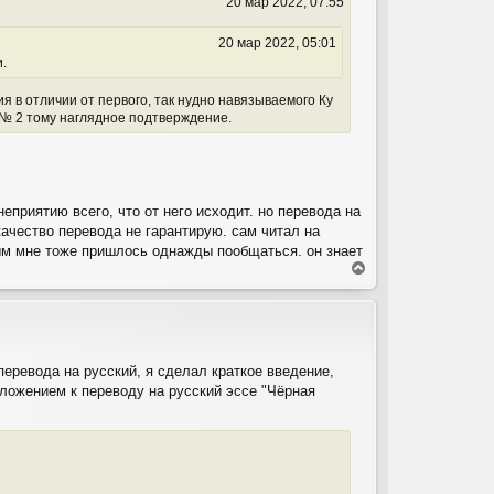
20 мар 2022, 07:55
с
я
к
20 мар 2022, 05:01
н
.
а
ч
я в отличии от первого, так нудно навязываемого Ку
а
№ 2 тому наглядное подтверждение.
л
у
еприятию всего, что от него исходит. но перевода на
качество перевода не гарантирую. сам читал на
рым мне тоже пришлось однажды пообщаться. он знает
В
е
р
н
у
т
перевода на русский, я сделал краткое введение,
ь
иложением к переводу на русский эссе "Чёрная
с
я
к
н
а
ч