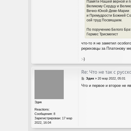
Памяти Нашей верной и п
Великому Сердцу и Велико
Вечно-Юной-Деве-Марии
и Премудрости Божией С
сей труд Посвящаем.
По поручению Белого Бра
Гермес Трисмегист
что-то я не заметил особог
рериховцы за Платонову мен
:-)
Re: Что не так с рус
С
Эдик
»
20 мар 2022, 05:01
о
Что и первое и второе не я
о
б
щ
е
Эдик
н
и
Reactions:
е
Сообщения:
8
Зарегистрирован:
17 мар
2022, 16:04