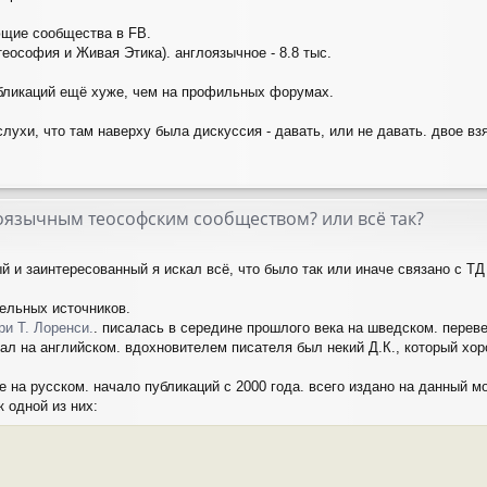
ющие сообщества в FB.
(теософия и Живая Этика). англоязычное - 8.8 тыс.
убликаций ещё хуже, чем на профильных форумах.
лухи, что там наверху была дискуссия - давать, или не давать. двое вз
скоязычным теософским сообществом? или всё так?
й и заинтересованный я искал всё, что было так или иначе связано с ТД
ельных источников.
ри Т. Лоренси.
. писалась в середине прошлого века на шведском. перев
итал на английском. вдохновителем писателя был некий Д.К., который хо
е на русском. начало публикаций с 2000 года. всего издано на данный мо
 одной из них: