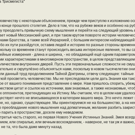
а Трисмегиста"
ловечеству с некоторым объяснением, прежде чем приступлю к изложению о
в конце прошлого столетия. Дело в том, что на рубеже веков и особенно на р
у преодолеть привычную схему мышления и перейти на следующий уровень во
пает новый Мессианский цикл, и при таком крутом повороте истории человечес
ами Братства, а также всей Иерархией, с большим интересом наблюдающей, 
ибо их пути разойдутся, оставив людей и историю по разные стороны временно
кольку со временем станут происходить весьма интересные явления, то вы сам
инейные измерения - длина и ширина, - но обладающий ещё одним параметром
ми характеристиками в многомерном пространстве, в целом представляющем 
оличеством внутренних дверей. Пусть эти первоначальные сложности не сму
ательно и скрупулёзно объясняться нами, поскольку в новом тысячелетии он
я ли данный труд продолжением Тайной Доктрины, отвечу следующее: тайные
кой просветить человечество. Мы не преследовали цели дать Знания как тако
ое от вашего понимания представление о мире. Нам пришлось спорить, убежд
еством цитат и ссылок на источники, вам знакомые, а также незнакомые, чтоб
оппонентов, претендующих на Истину. Мы считаем, что в целом нам удалось 
уществует нечто не вписывающееся в категории вашего мира. Это нечто лежи
е, но, однако, существующее. Мы ориентируемся не на большинство, а на нек
о преобладание нового мышления над догматичным, желание разбить закри
 парить в пространстве, доселе ему неведомом.
третья часть старого, но первая Нового Учения Истинных Знаний. Змея всегда
ием, или спиралью, или вечным восхождением, - наверное, не так уж и важно, 
 не та, что была даже минуту назад.