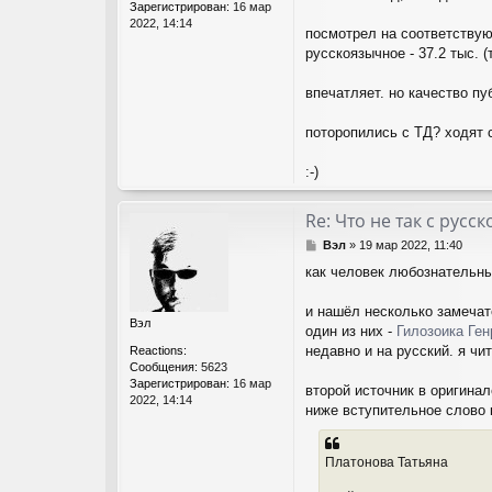
Зарегистрирован:
16 мар
2022, 14:14
посмотрел на соответству
русскоязычное - 37.2 тыс. 
впечатляет. но качество п
поторопились с ТД? ходят с
:-)
Re: Что не так с рус
С
Вэл
»
19 мар 2022, 11:40
о
как человек любознательны
о
б
щ
и нашёл несколько замечат
Вэл
е
один из них -
Гилозоика Ген
н
недавно и на русский. я ч
Reactions:
и
Сообщения:
5623
е
Зарегистрирован:
16 мар
второй источник в оригинал
2022, 14:14
ниже вступительное слово к
Платонова Татьяна