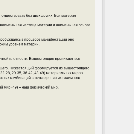
а
л
у
т существовать без двух других. Вся материя
– наименьшая частица материи и наименьшая основа
пробуждаясь в процессе манифестации оно
оким уровнем материи.
личной плотности. Вышестоящие проникают все
ящего. Нижестоящий формируется из вышестоящего.
 22-28, 29-35, 36-42, 43-49) материальных миров.
можных комбинаций с точки зрения их взаимного
й мир (49) – наш физический мир.