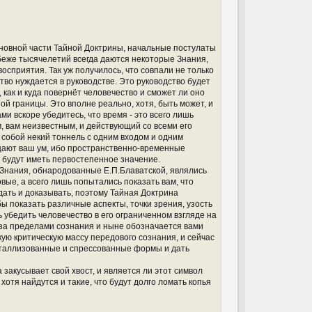
сновной части Тайной Доктрины, начальные постулаты
убеже тысячелетий всегда даются некоторые Знания,
сприятия. Так уж получилось, что совпали не только
тво нуждается в руководстве. Это руководство будет
как и куда повернёт человечество и сможет ли оно
й границы. Это вполне реально, хотя, быть может, и
и вскоре убедитесь, что время - это всего лишь
, вам неизвестным, и действующий со всеми его
собой некий тоннель с одним входом и одним
щают ваш ум, ибо пространственно-временные
и будут иметь первостепенное значение.
 Знания, обнародованные Е.П.Блаватской, являлись
вые, а всего лишь попытались показать вам, что
ать и доказывать, поэтому Тайная Доктрина
ы показать различные аспекты, точки зрения, узость
убедить человечество в его ограниченном взгляде на
т за пределами сознания и ныне обозначается вами
ую критическую массу передового сознания, и сейчас
сталлизованные и спрессованные формы и дать
 закусывает свой хвост, и является ли этот символ
хотя найдутся и такие, что будут долго ломать копья