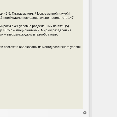
к 49:5. Так называемый [современной наукой]
9:1 необходимо последовательно преодолеть 147
ирах 47-49, условно разделённых на пять (5)
ир 48:2-7 – эмоциональный. Мир 49 разделён на
ми – твердым, жидким и газообразным.
и состоят и образованы из монад различного уровня
В
е