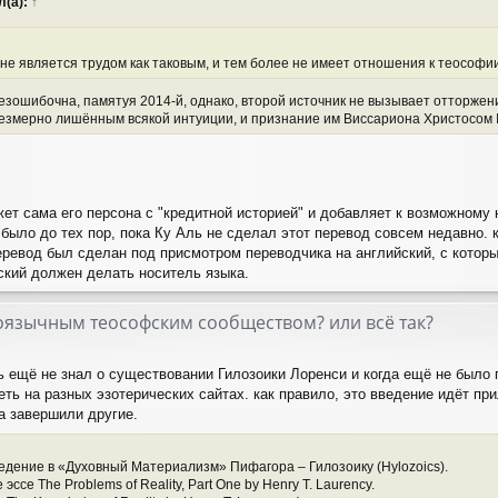
л(а):
↑
 не является трудом как таковым, и тем более не имеет отношения к теософии
езошибочна, памятуя 2014-й, однако, второй источник не вызывает отторжени
резмерно лишённым всякой интуиции, и признание им Виссариона Христосом 
ет сама его персона с "кредитной историей" и добавляет к возможному н
 было до тех пор, пока Ку Аль не сделал этот перевод совсем недавно. 
перевод был сделан под присмотром переводчика на английский, с кото
сский должен делать носитель языка.
скоязычным теософским сообществом? или всё так?
ь ещё не знал о существовании Гилозоики Лоренси и когда ещё не было 
еть на разных эзотерических сайтах. как правило, это введение идёт пр
а завершили другие.
едение в «Духовный Материализм» Пифагора – Гилозоику (Hylozoics).
се The Problems of Reality, Part One by Henry T. Laurency.