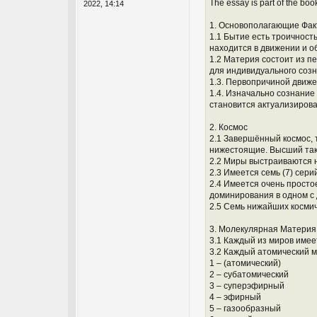
The essay is part of the bo
2022, 14:14
1. Основополагающие Фа
1.1 Бытие есть троичность
находится в движении и о
1.2 Материя состоит из п
для индивидуального созн
1.3. Первопричиной движе
1.4. Изначально сознани
становится актуализирова
2. Космос
2.1 Завершённый космос,
нижестоящие. Высший таки
2.2 Миры выстраиваются 
2.3 Имеется семь (7) сери
2.4 Имеется очень простое
доминирования в одном с 
2.5 Семь нижайших космич
3. Молекулярная Материя
3.1 Каждый из миров имее
3.2 Каждый атомический м
1 – (атомический)
2 – субатомический
3 – суперэфирный
4 – эфирный
5 – газообразный