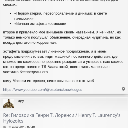
свежих:
«Первоматерия, первопроявление и динамис в свете
гилозоики»
«Вечная эстафета космосов»
второе и привлекло моё внимание своим названием. я не читал, но
только немного послушал объяснение. очередная нудятина, но как
всегда достаточно корректная.
эстафета подразумевает линейное продолжение. а в моём
представлении это выглядит машиной постоянного действия, где
множество космосов непрерывно рождаются и умирают. наш космос,
как он представлен в ТД Блаватской, всего лишь маленькая
частичка беспредельного.
кому Максим интересен, ниже ссылка на его ютьюб.
https://www.youtube.com/@esotericknowledges
е
р
djay
н
у
т
Re: Гилозоика Генри Т. Лоренси / Henry T. Laurency's
ь
Hylozoics
с
я
С
03 июл 2025, 07:40