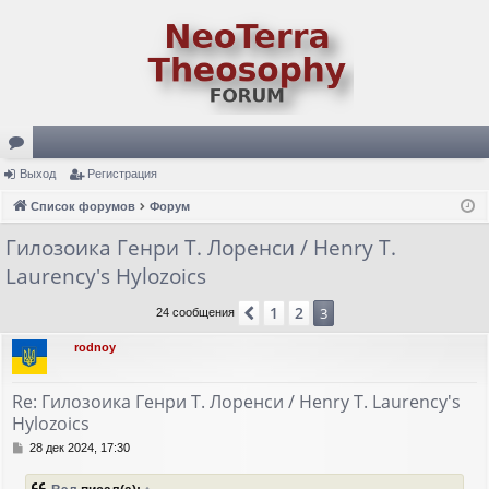
ор
Выход
Регистрация
ум
Список форумов
Форум
ы
Гилозоика Генри Т. Лоренси / Henry T.
Laurency's Hylozoics
1
2
Пред.
3
24 сообщения
rodnoy
Re: Гилозоика Генри Т. Лоренси / Henry T. Laurency's
Hylozoics
С
28 дек 2024, 17:30
о
о