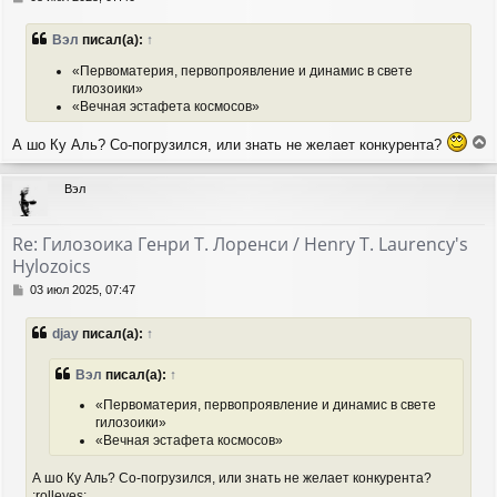
к
о
н
о
Вэл
писал(а):
↑
а
б
ч
щ
«Первоматерия, первопроявление и динамис в свете
а
е
гилозоики»
н
л
«Вечная эстафета космосов»
и
у
е
А шо Ку Аль? Со-погрузился, или знать не желает конкурента?
е
р
Вэл
н
у
т
Re: Гилозоика Генри Т. Лоренси / Henry T. Laurency's
ь
Hylozoics
с
я
С
03 июл 2025, 07:47
к
о
н
о
djay
писал(а):
↑
а
б
ч
щ
а
е
Вэл
писал(а):
↑
н
л
«Первоматерия, первопроявление и динамис в свете
и
у
гилозоики»
е
«Вечная эстафета космосов»
А шо Ку Аль? Со-погрузился, или знать не желает конкурента?
:rolleyes: