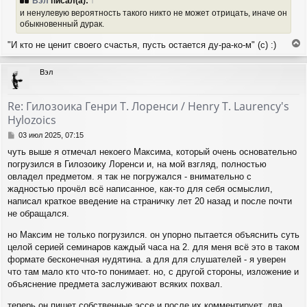
Вэл
писал(а):
↑
б
и ненулевую вероятность такого никто не может отрицать, иначе он
щ
обыкновенный дурак.
е
н
"И кто не ценит своего счастья, пусть остается ду-ра-ко-м" (с) :)
и
е
е
р
Вэл
н
у
т
Re: Гилозоика Генри Т. Лоренси / Henry T. Laurency's
ь
Hylozoics
с
я
С
03 июл 2025, 07:15
к
о
чуть выше я отмечал некоего Максима, который очень основательно
н
о
а
погрузился в Гилозоику Лоренси и, на мой взгляд, полностью
б
ч
щ
овладел предметом. я так не погружался - внимательно с
а
е
жадностью прочёл всё написанное, как-то для себя осмыслил,
н
л
написал краткое введение на страничку лет 20 назад и после почти
и
у
не обращался.
е
но Максим не только погрузился. он упорно пытается объяснить суть
целой серией семинаров каждый часа на 2. для меня всё это в таком
формате бесконечная нудятина. а для для слушателей - я уверен
что там мало кто что-то понимает. но, с другой стороны, изложение и
объяснение предмета заслуживают всяких похвал.
теперь он пишет собственные эссе и после их комментирует. два