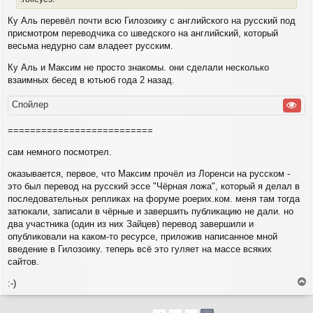
Ку Аль перевёл почти всю Гилозоику с английского на русский под
присмотром переводчика со шведского на английский, который
весьма недурно сам владеет русским.
Ку Аль и Максим не просто знакомы. они сделали несколько
взаимных бесед в ютьюб года 2 назад.
Спойлер
==========================
сам немного посмотрел.
оказывается, первое, что Максим прочёл из Лоренси на русском -
это был перевод на русский эссе "Чёрная ложа", который я делал в
последовательных репликах на форуме роерих.ком. меня там тогда
затюкали, записали в чёрные и завершить публикацию не дали. но
два участника (один из них Зайцев) перевод завершили и
опубликовали на каком-то ресурсе, приложив написанное мной
введение в Гилозоику. теперь всё это гуляет на массе всяких
сайтов.
:-)
е
р