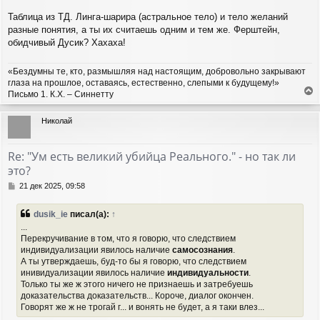
Таблица из ТД. Линга-шарира (астральное тело) и тело желаний
разные понятия, а ты их считаешь одним и тем же. Ферштейн,
обидчивый Дусик? Хахаха!
«Бездумны те, кто, размышляя над настоящим, добровольно закрывают
глаза на прошлое, оставаясь, естественно, слепыми к будущему!»
Письмо 1. К.Х. – Синнетту
е
р
Николай
н
у
т
Re: "Ум есть великий убийца Реального." - но так ли
ь
это?
с
я
С
21 дек 2025, 09:58
к
о
н
о
dusik_ie
писал(а):
↑
а
б
...
ч
щ
Перекручивание в том, что я говорю, что следствием
а
е
индивидуализации явилось наличие
самосознания
.
н
л
и
А ты утверждаешь, буд-то бы я говорю, что следствием
у
е
инивидуализации явилось наличие
индивидуальности
.
Только ты же ж этого ничего не признаешь и затребуешь
доказательства доказательств... Короче, диалог окончен.
Говорят же ж не трогай г... и вонять не будет, а я таки влез...