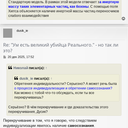
Стандартную модель. В рамках этой модели отвечает з
а инертную
массу таких элементарных частиц, как бозоны
. С помощью поля
Хиггса объясняется наличие инертной массы частиц-переносчиков
слабого взаимодействия
е
р
dusik_ie
н
у
т
Re: "Ум есть великий убийца Реального." - но так ли
ь
это?
с
я
С
20 дек 2025, 17:52
к
о
н
о
Николай
писал(а):
↑
а
б
ч
щ
а
е
dusik_ie
писал(а):
↑
н
л
Обретения индивидуальности? Серьезно? А может речь была
и
у
о процессе индивидуализации и обретении самосознания?
е
Как можно с тобой что-то обсуждать, если ты все
перекручиваешь?
Серьёзно? В чём перекручивание и где доказательства этого
перекручивания, Дусик?
Перекручивание в том, что я говорю, что следствием
индивидуализации явилось наличие
самосознания
.