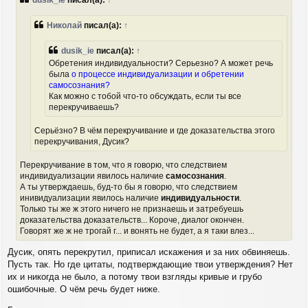
dusik_ie
писал(а):
↑
а
б
ч
щ
а
е
Николай
писал(а):
↑
н
л
и
у
dusik_ie
писал(а):
↑
е
Обретения индивидуальности? Серьезно? А может речь
была
о процессе индивидуализации и обретении
самосознания?
Как можно с тобой что-то обсуждать, если ты все
перекручиваешь?
Серьёзно? В чём перекручивание и где доказательства этого
перекручивания, Дусик?
Перекручивание в том, что я говорю, что следствием
индивидуализации явилось наличие
самосознания
.
А ты утверждаешь, буд-то бы я говорю, что следствием
инивидуализации явилось наличие
индивидуальности
.
Только ты же ж этого ничего не признаешь и затребуешь
доказательства доказательств... Короче, диалог окончен.
Говорят же ж не трогай г... и вонять не будет, а я таки влез...
Дусик, опять перекрутил, приписал искажения и за них обвиняешь.
Пусть так. Но где цитаты, подтверждающие твои утверждения? Нет
их и никогда не было, а потому твои взгляды кривые и грубо
ошибочные. О чём речь будет ниже.