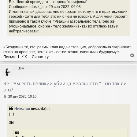
Re: Шестой президент - вопреки "корифеям"
Сообщение dusik_ie » 29 сен 2022, 06:08
И когнитивный диссонас мне не грозит, потому, что я практикующий
теософ - хотя для тебя это ни о чем не говорит. А для меня говорит,
примерно в таком ключе: "Реакции астрального тела (оно же
эмоциональное, оно же - тело желаний) - как их отслеживать и
нейтрализовать".
«Бездумны те, кто, размышляя над настоящим, добровольно закрывают
глаза на прошлое, оставаясь, естественно, слепыми к будущему!»
Письмо 1. К.Х. – Синнетту
е
р
Вэл
н
у
т
Re: "Ум есть великий убийца Реального." - но так ли
ь
это?
с
я
С
20 дек 2025, 10:16
к
о
н
о
Николай
писал(а):
↑
а
б
(...)
ч
щ
а
е
ЗЫ.
н
л
и
у
е