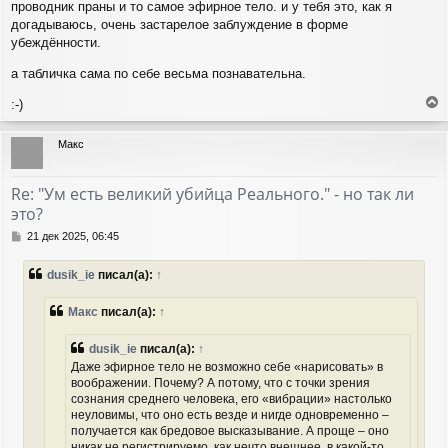
проводник праны и то самое эфирное тело. и у тебя это, как я
догадываюсь, очень застарелое заблуждение в форме
убеждённости.
а табличка сама по себе весьма познавательна.
:-)
е
р
Макс
н
у
т
Re: "Ум есть великий убийца Реального." - но так ли
ь
это?
с
я
С
21 дек 2025, 06:45
к
о
н
о
dusik_ie
писал(а):
↑
а
б
ч
щ
а
е
Макс
писал(а):
↑
н
л
и
у
dusik_ie
писал(а):
↑
е
Даже эфирное тело не возможно себе «нарисовать» в
воображении. Почему? А потому, что с точки зрения
сознания среднего человека, его «вибрации» настолько
неуловимы, что оно есть везде и нигде одновременно –
получается как бредовое высказывание. А проще – оно
никак не регистрируемо, как нечто внешнее, в какой-то