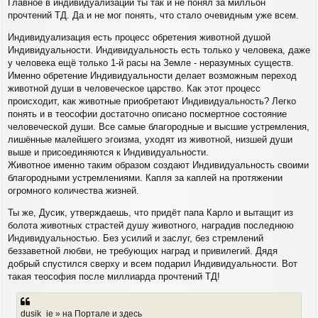
Главное в индивидуализации ты так и не понял за милльон
прочтений ТД. Да и не мог понять, что стало очевидным уже всем.
Индивидуализация есть процесс обретения животной душой
Индивидуальности. Индивидуальность есть только у человека, даже
у человека ещё только 1-й расы на Земле - неразумных существ.
Именно обретение Индивидуальности делает возможным переход
животной души в человеческое царство. Как этот процесс
происходит, как животные приобретают Индивидуальность? Легко
понять и в теософии достаточно описано посмертное состояние
человеческой души. Все самые благородные и высшие устремления,
лишённые малейшего эгоизма, уходят из животной, низшей души
выше и присоединяются к Индивидуальности.
Животное именно таким образом создают Индивидуальность своими
благородными устремлениями. Капля за каплей на протяжении
огромного количества жизней.
Ты же, Дусик, утверждаешь, что придёт папа Карло и вытащит из
болота животных страстей душу животного, наградив последнюю
Индивидуальностью. Без усилий и заслуг, без стремлений
беззаветной любви, не требующих наград и привилегий. Дядя
добрый спустился сверху и всем подарил Индивидуальности. Вот
такая теософия после миллиарда прочтений ТД!
dusik_ie » на Портале и здесь