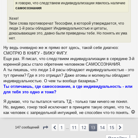
я говорю, что следствием индивидуализации явилось наличие
самосознания
Хехе!
Твои слова противоречат Теософии, в которой утверждается, что
люди 1-й расы обладают Индивидуальностью и цитаты,
доказывающие это, давно были приведены тебе. Но понять их ума
нет.
Ну ведь очевидно же ж прямо вот здесь, такой себе диагноз:
СМОТРЮ В КНИГУ - ВИЖУ ФИГУ.
Еще раз. Я писал, что следствием индивидуализации в середине 3-й
коренной расы стало обретение человеком САМОСОЗНАНИЯ.
А ты пишешь, что люди 1-й расы обладают индивидуальностью - это
тут причем? Где я это отрицал? Даже атомы и молекулы обладают
индивидуальностью. О чем ты вообще базаришь?
Ты отличаешь, где самосознание, а где индивидуальность - или
для тебя это одно и тоже?
Я думаю, что ты пытался читать ТД - только там ничего не понял.
Но, видимо, гонор твой исключает в принципе такую опцию, что ты,
как человек с запредельной интуицией, не способен что-то понять.
е
р
Страница
13
из
15
1
11
12
14
15
н
Пред.
13
След.
147 сообщений
…
у
т