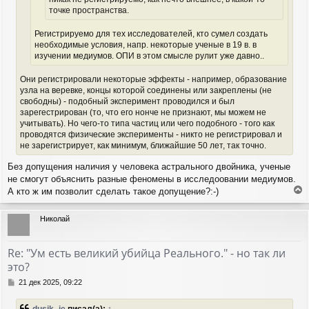
точке пространства.
Регистрируемо для тех исследователей, кто сумел создать
необходимые условия, напр. некоторые ученые в 19 в. в
изучении медиумов. ОПИ в этом смысле рулит уже давно..
Они регистрировали некоторые эффекты - например, образование
узла на веревке, концы которой соединены или закреплены (не
свободны) - подобный эксперимент проводился и был
зарегестрирован (то, что его нонче не признают, мы можем не
учитывать). Но чего-то типа частиц или чего подобного - того как
проводятся физические эксперименты - никто не регистрировал и
не зарегистрирует, как минимум, ближайшие 50 лет, так точно.
Без допущения наличия у человека астрального двойника, ученые
не смогут объяснить разные феномены в исследоовании медиумов.
А кто ж им позволит сделать такое допущение?:-)
е
р
Николай
н
у
т
Re: "Ум есть великий убийца Реального." - но так ли
ь
это?
с
я
С
21 дек 2025, 09:22
к
о
н
о