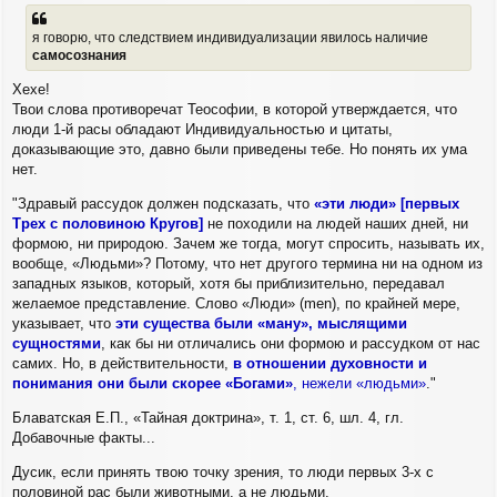
я говорю, что следствием индивидуализации явилось наличие
самосознания
Хехе!
Твои слова противоречат Теософии, в которой утверждается, что
люди 1-й расы обладают Индивидуальностью и цитаты,
доказывающие это, давно были приведены тебе. Но понять их ума
нет.
"Здравый рассудок должен подсказать, что
«эти люди» [первых
Трех с половиною Кругов]
не походили на людей наших дней, ни
формою, ни природою. Зачем же тогда, могут спросить, называть их,
вообще, «Людьми»? Потому, что нет другого термина ни на одном из
западных языков, который, хотя бы приблизительно, передавал
желаемое представление. Слово «Люди» (men), по крайней мере,
указывает, что
эти существа были «ману», мыслящими
сущностями
, как бы ни отличались они формою и рассудком от нас
самих. Но, в действительности,
в отношении духовности и
понимания они были скорее «Богами»
, нежели «людьми»
."
Блаватская Е.П., «Тайная доктрина», т. 1, ст. 6, шл. 4, гл.
Добавочные факты...
Дусик, если принять твою точку зрения, то люди первых 3-х с
половиной рас были животными, а не людьми.