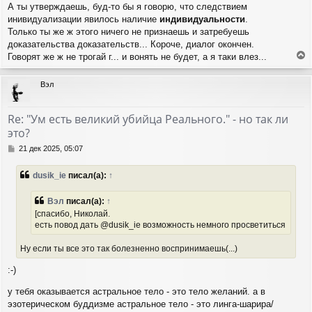
А ты утверждаешь, буд-то бы я говорю, что следствием
инивидуализации явилось наличие
индивидуальности
.
Только ты же ж этого ничего не признаешь и затребуешь
доказательства доказательств... Короче, диалог окончен.
Говорят же ж не трогай г... и вонять не будет, а я таки влез...
е
р
Вэл
н
у
т
Re: "Ум есть великий убийца Реального." - но так ли
ь
это?
с
я
С
21 дек 2025, 05:07
к
о
н
о
dusik_ie
писал(а):
↑
а
б
ч
щ
а
е
Вэл
писал(а):
↑
н
л
[спасибо, Николай.
и
у
есть повод дать @dusik_ie возможность немного просветиться
е
Ну если ты все это так болезненно воспринимаешь(...)
:-)
у тебя оказывается астральное тело - это тело желаний. а в
эзотерическом буддизме астральное тело - это линга-шарира/