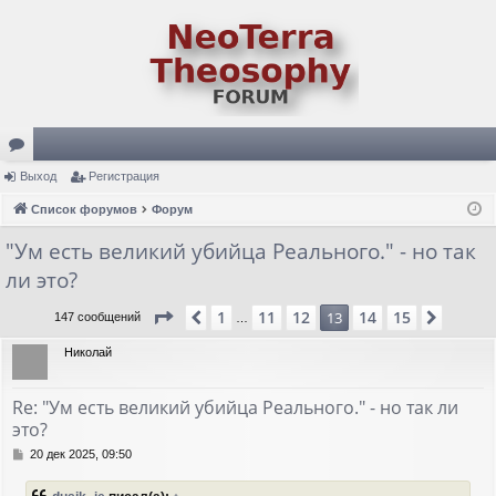
ор
Выход
Регистрация
ум
Список форумов
Форум
ы
"Ум есть великий убийца Реального." - но так
ли это?
Страница
13
из
15
1
11
12
14
15
Пред.
13
След.
147 сообщений
…
Николай
Re: "Ум есть великий убийца Реального." - но так ли
это?
С
20 дек 2025, 09:50
о
о