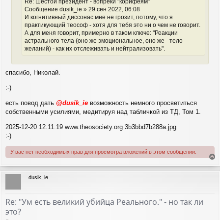
Re: Шестой президент - вопреки "корифеям"
Сообщение dusik_ie » 29 сен 2022, 06:08
И когнитивный диссонас мне не грозит, потому, что я
практикующий теософ - хотя для тебя это ни о чем не говорит.
А для меня говорит, примерно в таком ключе: "Реакции
астрального тела (оно же эмоциональное, оно же - тело
желаний) - как их отслеживать и нейтрализовать".
спасибо, Николай.
:-)
есть повод дать
@dusik_ie
возможность немного просветиться
собственными усилиями, медитируя над табличкой из ТД, Том 1.
2025-12-20 12.11.19 www.theosociety.org 3b3bbd7b288a.jpg
:-)
У вас нет необходимых прав для просмотра вложений в этом сообщении.
е
р
dusik_ie
н
у
т
Re: "Ум есть великий убийца Реального." - но так ли
ь
это?
с
я