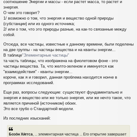
соотношение Энергии и массы - если растет масса, то растет и
энергия.
О чем это говорит?
1/ возможно о том, что энергия и вещество одной природы
(субстанции) или из одного источника;
2/ или о том, что это природы разные, на как-то связанные между
собой.
Отсюда, все частицы, известные к данному времени, были поделены
на две группы - на частицы вещества и на кванты энергии...
В таблице
"Элементарные частицы"
та часть таблицы, что изображена на фиолетовом фоне - это
частицы вещества. Та, что желто-зеленом и именуется как
"взаимодействия" - кванты энергии...
короче, как я и говорил, данная проблема находится нонче в
программах исследований.
Еще раз, вопросы следующие: существуют фундаментально и
энергия и вещество или же только энергия, или же нечто такое, что
является причиной (источником) обоих.
Это все грубо о Стандартной модели.
Из последних изысканий:
Бозо́н Хи́ггса
, ... элементарная частица ... Его открытие завершает