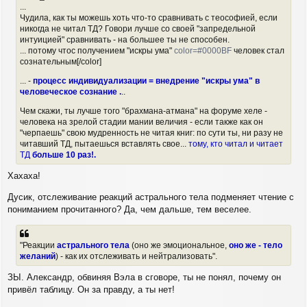
...
Чудила, как ты можешь хоть что-то сравнивать с теософией, если
никогда не читал ТД? Говори лучше со своей "запредельной
интуицией" сравнивать - на большее ты не способен.
... потому чтос получением "искры ума"
color=#0000BF
человек стал
сознательным[/color]
... -
процесс индивидуализации = внедрение "искры ума" в
человеческое сознание .
..
Чем скажи, ты лучше того "брахмана-атмана" на форуме хеле -
человека на зрелой стадии мании величия - если также как он
"черпаешь" свою мудренность не читая книг: по сути ты, ни разу не
читавший ТД, пытаешься вставлять свое...
тому, кто читал и читает
ТД
больше 10 раз!.
Хахаха!
Дусик, отслеживание реакций астрального тела подменяет чтение с
пониманием прочитанного? Да, чем дальше, тем веселее.
"Реакции
астрального тела
(оно же эмоциональное,
оно же - тело
желаний
) - как их отслеживать и нейтрализовать".
ЗЫ. Александр, обвиняя Вэла в сговоре, ты не понял, почему он
привёл таблицу. Он за правду, а ты нет!