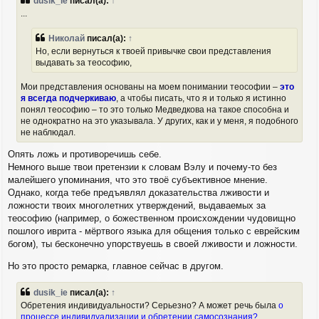
dusik_ie
писал(а):
↑
б
...
щ
е
н
Николай
писал(а):
↑
и
Но, если вернуться к твоей привычке свои представления
е
выдавать за теософию,
Мои представления основаны на моем понимании теософии –
это
я всегда подчеркиваю
, а чтобы писать, что я и только я истинно
понял теософию – то это только Медведкова на такое способна и
не однократно на это указывала. У других, как и у меня, я подобного
не наблюдал.
Опять ложь и противоречишь себе.
Немного выше твои претензии к словам Вэлу и почему-то без
малейшего упоминания, что это твоё субъективное мнение.
Однако, когда тебе предъявлял доказательства лживости и
ложности твоих многолетних утверждений, выдаваемых за
теософию (например, о божественном происхождении чудовищно
пошлого иврита - мёртвого языка для общения только с еврейским
богом), ты бесконечно упорствуешь в своей лживости и ложности.
Но это просто ремарка, главное сейчас в другом.
dusik_ie
писал(а):
↑
Обретения индивидуальности? Серьезно? А может речь была
о
процессе индивидуализации и обретении самосознания?