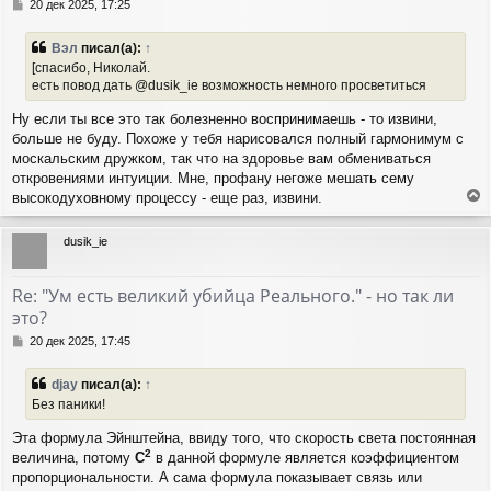
С
20 дек 2025, 17:25
к
о
н
о
Вэл
писал(а):
↑
а
б
[спасибо, Николай.
ч
щ
есть повод дать @dusik_ie возможность немного просветиться
а
е
н
л
Ну если ты все это так болезненно воспринимаешь - то извини,
и
у
е
больше не буду. Похоже у тебя нарисовался полный гармонимум с
москальским дружком, так что на здоровье вам обмениваться
откровениями интуиции. Мне, профану негоже мешать сему
высокодуховному процессу - еще раз, извини.
е
р
dusik_ie
н
у
т
Re: "Ум есть великий убийца Реального." - но так ли
ь
это?
с
я
С
20 дек 2025, 17:45
к
о
н
о
djay
писал(а):
↑
а
б
Без паники!
ч
щ
а
е
Эта формула Эйнштейна, ввиду того, что скорость света постоянная
н
л
2
и
величина, потому
С
в данной формуле является коэффициентом
у
е
пропорциональности. А сама формула показывает связь или