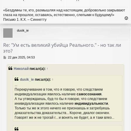
«Бездумны те, кто, размышляя над настоящим, добровольно закрывают
глаза на прошлое, оставаясь, естественно, слепыми к будущему!»
Письмо 1. К.Х. – Синнетту
е
р
dusik_ie
н
у
т
Re: "Ум есть великий убийца Реального." - но так ли
ь
это?
с
я
С
22 дек 2025, 04:53
к
о
н
о
Николай
писал(а):
↑
а
б
ч
щ
а
е
dusik_ie
писал(а):
↑
н
л
...
и
у
Перекручивание в том, что я говорю, что следствием
е
индивидуализации явилось наличие
самосознания
.
А ты утверждаешь, буд-то бы я говорю, что следствием
инивидуализации явилось наличие
индивидуальности
.
Только ты же ж этого ничего не признаешь и затребуешь
доказательства доказательств... Короче, диалог окончен.
Говорят же ж не трогай г... и вонять не будет, а я таки влез...