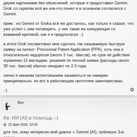
л
двумя картинками без объяснений, которые я предоставил Gemini.
е
у
Grok со скрипом всё же кое-что понял и в основном согласился с
Gemini.
прим.: но Gemini от Grokа всё же досталось, как только я сказал, что
уже успел с ним поговорить. у них такая же конкуренция со
взаимной критикой, как я и предполагал :-)
в итоге Grok посоветовал мне сделать так называемую быструю
заявку на патент: Provisional Patent Application (PPA). хоть она и
относительно недорогая (около 3 тыс. баксов), но срок её действия
ограничен 12 месяцами. решения по полной заявке (расходы около
30 тыс. баксов) обычно ожидают по 2-3 года.
лично я никаким патентованием заниматься не намерен
принципиально. но вот в работающем прототипе заинтересован.
:-)
е
р
Вэл
н
у
т
Re: ИИ (AI) в помощь :-)
ь
с
С
21 фев 2026, 10:42
я
о
для тех, кому интересен мой диалог с Gemini (AI), публикую 3-ю
о
к