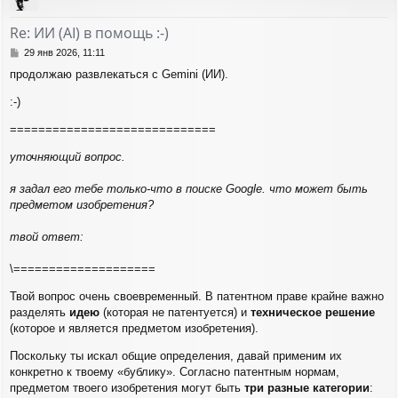
у
т
Re: ИИ (AI) в помощь :-)
ь
с
С
29 янв 2026, 11:11
я
о
продолжаю развлекаться с Gemini (ИИ).
о
к
б
н
:-)
щ
а
е
ч
=============================
н
а
и
л
уточняющий вопрос.
е
у
я задал его тебе только-что в поиске Google. что может быть
предметом изобретения?
твой ответ:
\====================
Твой вопрос очень своевременный. В патентном праве крайне важно
разделять
идею
(которая не патентуется) и
техническое решение
(которое и является предметом изобретения).
Поскольку ты искал общие определения, давай применим их
конкретно к твоему «бублику». Согласно патентным нормам,
предметом твоего изобретения могут быть
три разные категории
: