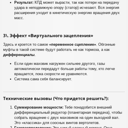
Результат:
КПД может вырасти, так как потери на передачу
удара в неподвижную опору (статор) исчезают. Вся энергия
расширения уходит в кинетическую энергию вращения двух
масс.
3\. Эффект «Виртуального зацепления»
Здесь и кроется то самое
«переменное сцепление»
. Обгонные
муфты в такой системе будут работать не как тормоза, а как
дифференциалы
.
Если один маховик нагружен сильнее другого, газы
автоматически передадут больше работы тому, кто легче
вращается, пока скорости не уравняются.
Система сама себя балансирует.
Технические вызовы (Что придется решить?):
Суммирование мощности:
Тебе понадобится внешний
дифференциальный редуктор (планетарная передача), чтобы
собрать вращение с двух маховиков на один выходной вал.
Это «классика» для соосных винтов вертолетов.
Газораспределение:
Это самый сложный момент. Окна