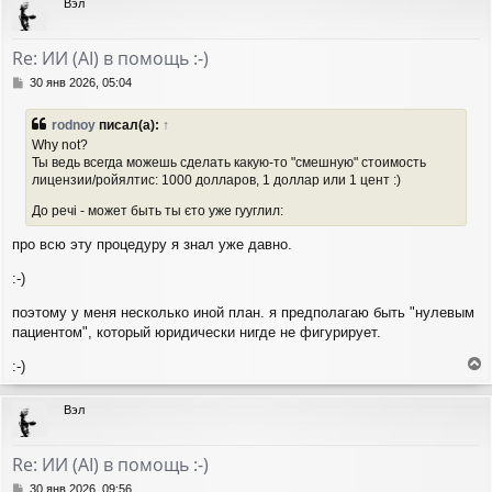
Вэл
н
у
т
Re: ИИ (AI) в помощь :-)
ь
с
С
30 янв 2026, 05:04
я
о
о
к
rodnoy
писал(а):
↑
б
н
Why not?
щ
а
Ты ведь всегда можешь сделать какую-то "смешную" стоимость
е
ч
лицензии/ройялтис: 1000 долларов, 1 доллар или 1 цент :)
н
а
и
л
До речі - может быть ты єто уже гууглил:
е
у
про всю эту процедуру я знал уже давно.
:-)
поэтому у меня несколько иной план. я предполагаю быть "нулевым
пациентом", который юридически нигде не фигурирует.
:-)
е
р
Вэл
н
у
т
Re: ИИ (AI) в помощь :-)
ь
с
С
30 янв 2026, 09:56