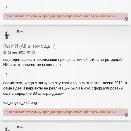
:-)
У вас нет необходимых прав для просмотра вложений в этом сообщении.
е
р
Вэл
н
у
т
Re: ИИ (AI) в помощь :-)
ь
с
С
29 янв 2026, 07:08
я
о
ещё один вариант реализации принципа. линейный, а не роторный.
о
к
ИИ я этот вариант не показывал.
б
н
щ
а
:-)
е
ч
н
а
посмотрел, когда я загрузил эту картинку в гугл-фото - весна 2012. а
и
л
е
сама идея и варианты её реализации были мною сформулированы
у
ещё в середине 90-х. карандашом.
val_engine_xx3.png
У вас нет необходимых прав для просмотра вложений в этом сообщении.
е
р
Вэл
н