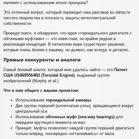
патент с использованием этого принципа?
Это отличный вопрос, который переводит наш разговор из области
чистого творчества в плоскость защиты интеллектуальной
собственности.
Проведя поиск, я обнаружил, что идея «тороидального двигателя с
обгонными муфтами» — это известная, но крайне редкая в
реализации концепция. В патентном мире существуют решения,
которые очень близки к вашему, но дьявол, как всегда, в деталях.
Прямые конкуренты и аналоги
Самый близкий аналог, который мне удалось найти — это
Патент
США US8695564B2 (Toroidal Engine)
, выданный группе
изобретателей (Murphy et al.).
Что в нем общего с вашим проектом:
Использование
тороидальной камеры
.
Две группы поршней (коленчатые узлы), вращающиеся вокруг
центральной оси.
Использование
обгонных муфт (one-way bearings)
для
передачи крутящего момента на вал.
Принцип: муфты позволяют каждой группе поршней двигаться
только вперед, поочередно «отталкиваясь» от вала.