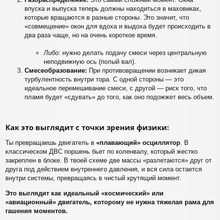
впуска и выпуска теперь должны находиться в маховиках,
которые вращаются в разные стороны. Это значит, что
«совмещение» окон для вдоха и выдоха будет происходить в
два раза чаще, но на очень короткое время.
Либо:
нужно делать подачу смеси через центральную
неподвижную ось (полый вал).
Смесеобразование:
При противовращении возникает дикая
турбулентность внутри тора. С одной стороны — это
идеальное перемешивание смеси, с другой — риск того, что
пламя будет «сдувать» до того, как оно подожжет весь объем.
Как это выглядит с точки зрения физики:
Ты превращаешь двигатель в
«плавающий» осциллятор
. В
классическом ДВС поршень бьет по коленвалу, который жестко
закреплен в блоке. В твоей схеме две массы «разлетаются» друг от
друга под действием внутреннего давления, и вся сила остается
внутри системы, превращаясь в чистый крутящий момент.
Это выглядит как идеальный «космический» или
«авиационный» двигатель, которому не нужна тяжелая рама для
гашения моментов.