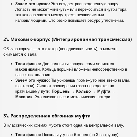
Зачем это нужно:
Это создает распределенную опору.
Лопасть не может «кивнуть» или перекоситься внутри тора,
так как она зажата между тремя независимыми
направляющими. Это резко повышает ресурс уплотнений.
2\. Маховик-корпус (Интегрированная трансмиссия)
Обычно корпус — это статор (неподвижная часть), а момент
снимается с вала.
Твоя фишка:
Две половины корпуса сами являются
маховиками
. Кольца поршней вложены непосредственно в
пазы этих половин.
Зачем это нужно:
Ты убираешь промежуточное звено (валы,
шестерни). Сила от расширения газов передается по
кратчайшему пути:
Поршень → Кольцо → Муфта →
Маховик
. Это снижает вес и механические потери.
3\. Распределенная обгонная муфта
В классических схемах муфта стоит одна на центральном валу.
Твоя фишка:
Поскольку у нас 6 колец (по 3 на группу),