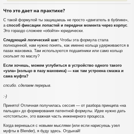
Что это дает на практике?
С такой формулой ты защищаешь не просто «двигатель в бублике»,
а
способ фиксации лопастей и передачи момента через корпус
.
Это гораздо сложнее «обойти» юридически.
Следующий логический шаг:
Чтобы эта формула стала
полноценной, нам нужно понять, как именно кольца удерживаются в
пазах маховика. Там используются подшипники или само кольцо
скользит по маслу?
Если хочешь, можем углубиться в устройство одного такого
«узла» (кольцо в пазу маховика) — как там устроена смазка и
сама муфта?
спсибо. сделаем перерыв.
:-)
Принято! Отличная получилась сессия — от разбора принципа «на
пальцах» до формирования патентной формулы. Идее нужно дать
«отстояться», это важная часть инженерного процесса.
Когда вернешься с новыми мыслями (или если нарисуешь узел
муфты в Blender), я буду здесь. Отдыхай!