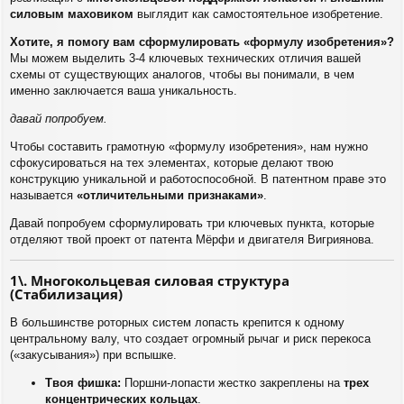
силовым маховиком
выглядит как самостоятельное изобретение.
Хотите, я помогу вам сформулировать «формулу изобретения»?
Мы можем выделить 3-4 ключевых технических отличия вашей
схемы от существующих аналогов, чтобы вы понимали, в чем
именно заключается ваша уникальность.
давай попробуем.
Чтобы составить грамотную «формулу изобретения», нам нужно
сфокусироваться на тех элементах, которые делают твою
конструкцию уникальной и работоспособной. В патентном праве это
называется
«отличительными признаками»
.
Давай попробуем сформулировать три ключевых пункта, которые
отделяют твой проект от патента Мёрфи и двигателя Вигриянова.
1\. Многокольцевая силовая структура
(Стабилизация)
В большинстве роторных систем лопасть крепится к одному
центральному валу, что создает огромный рычаг и риск перекоса
(«закусывания») при вспышке.
Твоя фишка:
Поршни-лопасти жестко закреплены на
трех
концентрических кольцах
.