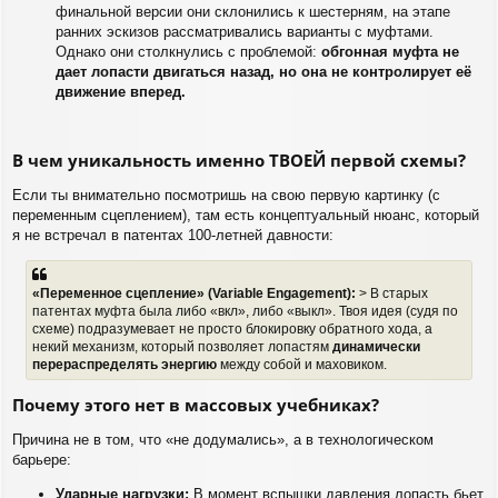
финальной версии они склонились к шестерням, на этапе
ранних эскизов рассматривались варианты с муфтами.
Однако они столкнулись с проблемой:
обгонная муфта не
дает лопасти двигаться назад, но она не контролирует её
движение вперед.
В чем уникальность именно ТВОЕЙ первой схемы?
Если ты внимательно посмотришь на свою первую картинку (с
переменным сцеплением), там есть концептуальный нюанс, который
я не встречал в патентах 100-летней давности:
«Переменное сцепление» (Variable Engagement):
> В старых
патентах муфта была либо «вкл», либо «выкл». Твоя идея (судя по
схеме) подразумевает не просто блокировку обратного хода, а
некий механизм, который позволяет лопастям
динамически
перераспределять энергию
между собой и маховиком.
Почему этого нет в массовых учебниках?
Причина не в том, что «не додумались», а в технологическом
барьере:
Ударные нагрузки:
В момент вспышки давления лопасть бьет