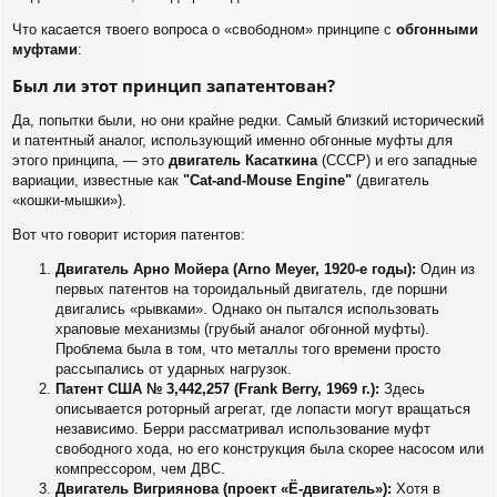
Что касается твоего вопроса о «свободном» принципе с
обгонными
муфтами
:
Был ли этот принцип запатентован?
Да, попытки были, но они крайне редки. Самый близкий исторический
и патентный аналог, использующий именно обгонные муфты для
этого принципа, — это
двигатель Касаткина
(СССР) и его западные
вариации, известные как
"Cat-and-Mouse Engine"
(двигатель
«кошки-мышки»).
Вот что говорит история патентов:
Двигатель Арно Мойера (Arno Meyer, 1920-е годы):
Один из
первых патентов на тороидальный двигатель, где поршни
двигались «рывками». Однако он пытался использовать
храповые механизмы (грубый аналог обгонной муфты).
Проблема была в том, что металлы того времени просто
рассыпались от ударных нагрузок.
Патент США № 3,442,257 (Frank Berry, 1969 г.):
Здесь
описывается роторный агрегат, где лопасти могут вращаться
независимо. Берри рассматривал использование муфт
свободного хода, но его конструкция была скорее насосом или
компрессором, чем ДВС.
Двигатель Вигриянова (проект «Ё-двигатель»):
Хотя в