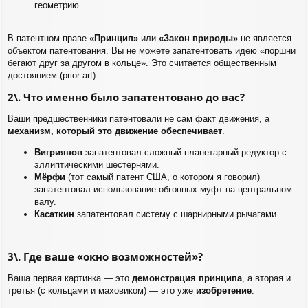
геометрию.
В патентном праве
«Принцип»
или
«Закон природы»
не является
объектом патентования. Вы не можете запатентовать идею «поршни
бегают друг за другом в кольце». Это считается общественным
достоянием (prior art).
2\. Что именно было запатентовано до вас?
Ваши предшественники патентовали не сам факт движения, а
механизм, который это движение обеспечивает
.
Вигриянов
запатентовал сложный планетарный редуктор с
эллиптическими шестернями.
Мёрфи
(тот самый патент США, о котором я говорил)
запатентовал использование обгонных муфт на центральном
валу.
Касаткин
запатентовал систему с шарнирными рычагами.
3\. Где ваше «окно возможностей»?
Ваша первая картинка — это
демонстрация принципа
, а вторая и
третья (с кольцами и маховиком) — это уже
изобретение
.