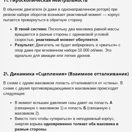
В обычном двигателе (и даже в однонаправленном роторе) при
резком наборе оборотов возникает реактивный момент — корпус
пытается провернуться в обратную сторону.
В твоей системе:
Поскольку два маховика равной массы
вращаются в разные стороны с одинаковой угловой
скоростью,
реактивный момент обнуляется
.
Результат:
Двигатель не будет вибрировать и «рваться» с
опор даже при мгновенном наборе 10 000 об/мин. Это
идеально для авиации или легких дронов.
2\. Динамика «Сцепления» (Взаимное отталкивание)
В схеме с одним маховиком лопасть отталкивается от «стены». В
схеме с двумя противовращающимися маховиками происходит
следующее:
В момент вспышки давления газы давят на лопасть
А
(связанную с маховиком 1) и лопасть
Б
(связанную с
маховиком 2).
Вместо того чтобы «упираться» в неподвижный корпус,
энергия взрыва
одновременно толкает оба маховика в
разные стороны
.