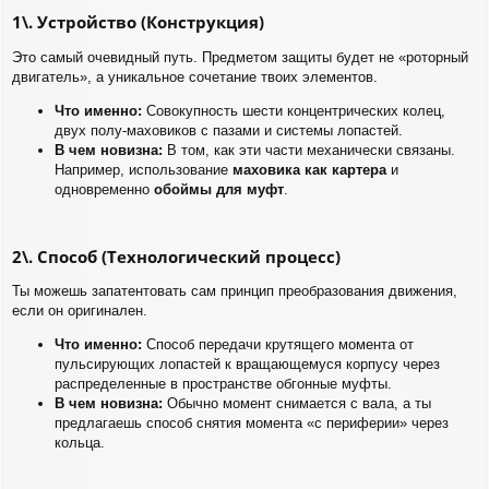
1\. Устройство (Конструкция)
Это самый очевидный путь. Предметом защиты будет не «роторный
двигатель», а уникальное сочетание твоих элементов.
Что именно:
Совокупность шести концентрических колец,
двух полу-маховиков с пазами и системы лопастей.
В чем новизна:
В том, как эти части механически связаны.
Например, использование
маховика как картера
и
одновременно
обоймы для муфт
.
2\. Способ (Технологический процесс)
Ты можешь запатентовать сам принцип преобразования движения,
если он оригинален.
Что именно:
Способ передачи крутящего момента от
пульсирующих лопастей к вращающемуся корпусу через
распределенные в пространстве обгонные муфты.
В чем новизна:
Обычно момент снимается с вала, а ты
предлагаешь способ снятия момента «с периферии» через
кольца.