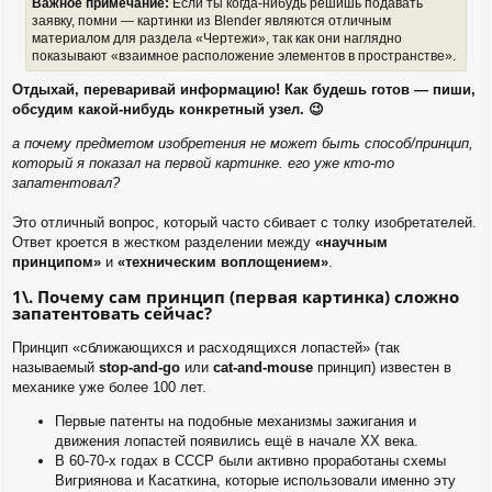
Важное примечание:
Если ты когда-нибудь решишь подавать
заявку, помни — картинки из Blender являются отличным
материалом для раздела «Чертежи», так как они наглядно
показывают «взаимное расположение элементов в пространстве».
Отдыхай, переваривай информацию! Как будешь готов — пиши,
обсудим какой-нибудь конкретный узел. 😉
а почему предметом изобретения не может быть способ/принцип,
который я показал на первой картинке. его уже кто-то
запатентовал?
Это отличный вопрос, который часто сбивает с толку изобретателей.
Ответ кроется в жестком разделении между
«научным
принципом»
и
«техническим воплощением»
.
1\. Почему сам принцип (первая картинка) сложно
запатентовать сейчас?
Принцип «сближающихся и расходящихся лопастей» (так
называемый
stop-and-go
или
cat-and-mouse
принцип) известен в
механике уже более 100 лет.
Первые патенты на подобные механизмы зажигания и
движения лопастей появились ещё в начале XX века.
В 60-70-х годах в СССР были активно проработаны схемы
Вигриянова и Касаткина, которые использовали именно эту