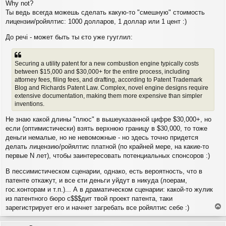
Why not?
и
л
е
Ты ведь всегда можешь сделать какую-то "смешную" стоимость
у
лицензии/ройялтис: 1000 долларов, 1 доллар или 1 цент :)
До речі - может быть ты єто уже гууглил:
Securing a utility patent for a new combustion engine typically costs
between $15,000 and $30,000+ for the entire process, including
attorney fees, filing fees, and drafting, according to Patent Trademark
Blog and Richards Patent Law. Complex, novel engine designs require
extensive documentation, making them more expensive than simpler
inventions.
Не знаю какой длины "плюс" в вышеуказанной цифре $30,000+, но
если (оптимистически) взять верхнюю границу в $30,000, то тоже
деньги немалые, но не невоможные - но здесь точно придется
делать лицензию/ройялтис платной (по крайней мере, на какие-то
первые N лет), чтобы заинтересовать потенциальных спонсоров :)
В пессимистическом сценарии, однако, есть вероятность, что в
патенте откажут, и все єти деньги уйдут в никуда (лоерам,
гос.конторам и т.п.)... А в драматическом сценарии: какой-то жулик
из патентного бюро с$$$дит твой проект патента, таки
зарегистрирует его и начнет загребать все ройялтис себе :)
е
р