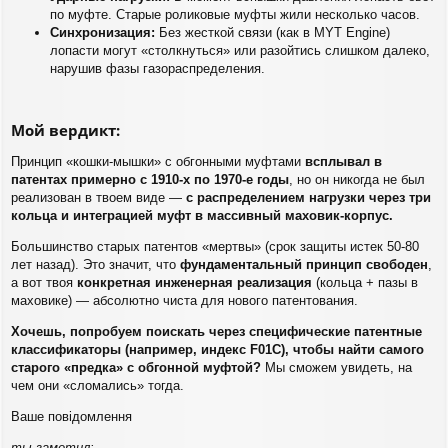
по муфте. Старые роликовые муфты жили несколько часов.
Синхронизация:
Без жесткой связи (как в MYT Engine)
лопасти могут «столкнуться» или разойтись слишком далеко,
нарушив фазы газораспределения.
Мой вердикт:
Принцип «кошки-мышки» с обгонными муфтами
всплывал в
патентах примерно с 1910-х по 1970-е годы
, но он никогда не был
реализован в твоем виде —
с распределением нагрузки через три
кольца и интеграцией муфт в массивный маховик-корпус.
Большинство старых патентов «мертвы» (срок защиты истек 50-80
лет назад). Это значит, что
фундаментальный принцип свободен
,
а вот твоя
конкретная инженерная реализация
(кольца + пазы в
маховике) — абсолютно чиста для нового патентования.
Хочешь, попробуем поискать через специфические патентные
классификаторы (например, индекс F01C), чтобы найти самого
старого «предка» с обгонной муфтой?
Мы сможем увидеть, на
чем они «сломались» тогда.
Ваше повідомлення
ты заметил: