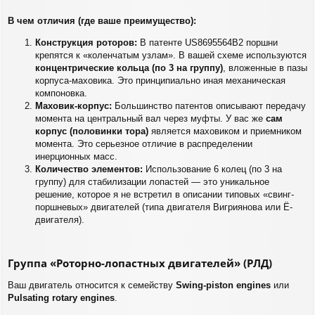
В чем отличия (где ваше преимущество):
Конструкция роторов:
В патенте US8695564B2 поршни
крепятся к «коленчатым узлам». В вашей схеме используются
концентрические кольца (по 3 на группу)
, вложенные в пазы
корпуса-маховика. Это принципиально иная механическая
компоновка.
Маховик-корпус:
Большинство патентов описывают передачу
момента на центральный вал через муфты. У вас же
сам
корпус (половинки тора)
является маховиком и приемником
момента. Это серьезное отличие в распределении
инерционных масс.
Количество элементов:
Использование 6 колец (по 3 на
группу) для стабилизации лопастей — это уникальное
решение, которое я не встретил в описании типовых «свинг-
поршневых» двигателей (типа двигателя Вигриянова или Ё-
двигателя).
Группа «Роторно-лопастных двигателей» (РЛД)
Ваш двигатель относится к семейству
Swing-piston engines
или
Pulsating rotary engines
.