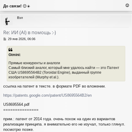
До связи!
😊☀️
е
р
Вэл
н
у
т
Re: ИИ (AI) в помощь :-)
ь
с
С
29 янв 2026, 06:06
я
о
о
к
б
н
Gtmini:
щ
а
е
ч
Прямые конкуренты и аналоги
н
а
Самый близкий аналог, который мне удалось найти — это Патент
и
л
США US8695564B2 (Toroidal Engine), выданный группе
е
у
изобретателей (Murphy et al.).
ссылка на патент в тексте. в формате PDF во вложении.
https://patents.google.com/patent/US8695564B2/en
US8695564.pdf
===============
прим.: патент от 2014 года. очень похож на один из вариантов
реализации принципа. я внимательно его не изучал, только глянул.
посмотрю позже.