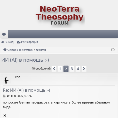
ор
Выход
Регистрация
ум
Список форумов
Форум
ы
ИИ (AI) в помощь :-)
1
3
4
Пред.
2
След.
40 сообщений
Вэл
Re: ИИ (AI) в помощь :-)
С
08 янв 2026, 07:26
о
попросил Gemini перерисовать картинку в более презентабельном
о
виде.
б
щ
:-)
е