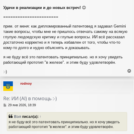
Удачи в реализации и до новых встреч!
😊
=======================
прим. от меня: как дипломированный патентовед я задавал Gemini
такие вопросы, чтобы мне не пришлось отвечать самому на всякую
глупую людоедскую критику и глупые вопросы. ИИ всё рассказал
достаточно корректно и я теперь избавлен от того, чтобы что-то
кому-то долго и нудно объяснять и доказывать.
я не буду всё это патентовать принципиально. но я хочу увидеть
работающий прототип "в железе". и этим буду удовлетворён.
:-)
е
р
rodnoy
н
у
т
Re: ИИ (AI) в помощь :-)
ь
с
С
29 янв 2026, 18:39
я
о
о
к
Вэл
писал(а):
↑
б
н
я не буду всё это патентовать принципиально. но я хочу увидеть
щ
а
работающий прототип "в железе". и этим буду удовлетворён.
е
ч
н
а