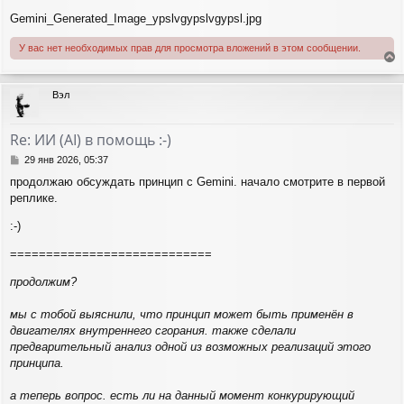
н
Gemini_Generated_Image_ypslvgypslvgypsl.jpg
и
е
У вас нет необходимых прав для просмотра вложений в этом сообщении.
е
р
Вэл
н
у
т
Re: ИИ (AI) в помощь :-)
ь
с
С
29 янв 2026, 05:37
я
о
продолжаю обсуждать принцип с Gemini. начало смотрите в первой
о
к
реплике.
б
н
щ
а
:-)
е
ч
н
а
============================
и
л
е
у
продолжим?
мы с тобой выяснили, что принцип может быть применён в
двигателях внутреннего сгорания. также сделали
предварительный анализ одной из возможных реализаций этого
принципа.
а теперь вопрос. есть ли на данный момент конкурирующий