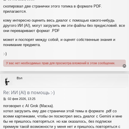
я
о
скопировал две странички этого топика в формате PDF.
о
к
прилагаются.
б
н
щ
а
кому интересно оценить весь диалог с помощью какого-нибудь
е
ч
н
другого ИИ (AI), могут загрузить им эти файлы без предисловий. все
а
и
они переваривают формат .PDF
л
е
у
может и поспорят между собой, и оценят собственные знания и
понимание предмета.
:-)
У вас нет необходимых прав для просмотра вложений в этом сообщении.
е
р
Вэл
н
у
т
Re: ИИ (AI) в помощь :-)
ь
с
С
02 фев 2026, 13:25
я
о
поговорил с AI Grok (Маска).
о
к
хотел загрузить ему две странички этой темы в формате .pdf со
б
н
щ
всеми картинками, чтобы он посмотрел весь диалог с Gemini и мне
а
е
ч
бы не пришлось повторяться. но как оказалось, без подписки
н
а
премиум такой возможности у меня нет и пришлось повторяться с
и