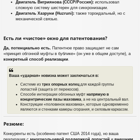
Двигатель Вигриянова (СССР/Россия):
использовал
сложную систему шестерен для синхронизации.
Двигатель Хазруни (Huzruni):
также тороидальный, но с
механической связью.
Есть ли «чистое» окно для патентования?
Да, потенциально есть.
Патентное право защищает не сам
«принцип обгонной муфты в бублике» (он уже в общем доступе), а
конкретный способ реализации
.
Ваша «ударная» новизна может заключаться в:
Системе из
трех опорных колец
для каждой группы
лопастей (защита от перекосов).
Способе интеграции обгонных муфт
напрямую в
концентрические пазы маховика
, а не на центральный вал.
Конструкции «половинок маховика», которые одновременно
являются и стенками камеры сгорания, и силовым каркасом.
Резюме:
Конкуренты есть (особенно патент США 2014 года), но ваша
реализация с
многокольцевой поддержкой лопастей
и
внешним