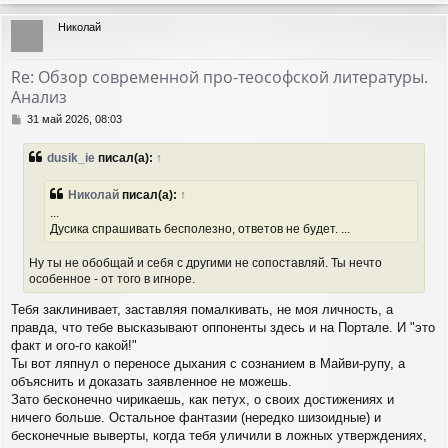
е
р
Николай
н
у
т
Re: Обзор современной про-теософской литературы.
ь
Анализ
с
я
С
31 май 2026, 08:03
к
о
н
о
dusik_ie
писал(а):
↑
а
б
ч
щ
а
е
Николай
писал(а):
↑
н
л
...
и
у
Дусика спрашивать бесполезно, ответов не будет. ...
е
Ну ты не обобщай и себя с другими не сопоставляй. Ты нечто
особенное - от того в игноре.
Тебя заклинивает, заставляя помалкивать, не моя личность, а
правда, что тебе высказывают оппоненты здесь и на Портале. И "это
факт и ого-го какой!"
Ты вот ляпнул о переносе дыхания с сознанием в Майви-рупу, а
объяснить и доказать заявленное не можешь.
Зато бесконечно чирикаешь, как петух, о своих достижениях и
ничего больше. Остальное фантазии (нередко шизоидные) и
бесконечные выверты, когда тебя уличили в ложных утверждениях,