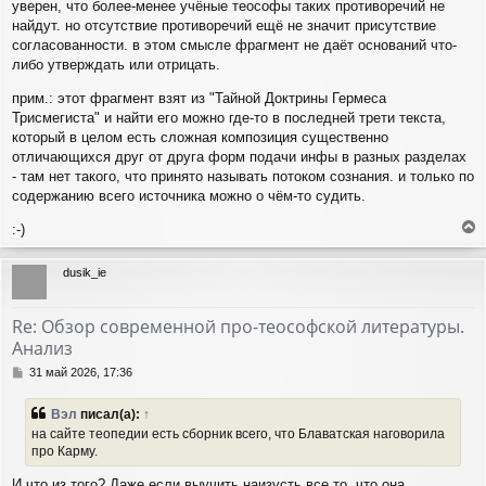
уверен, что более-менее учёные теософы таких противоречий не
найдут. но отсутствие противоречий ещё не значит присутствие
согласованности. в этом смысле фрагмент не даёт оснований что-
либо утверждать или отрицать.
прим.: этот фрагмент взят из "Тайной Доктрины Гермеса
Трисмегиста" и найти его можно где-то в последней трети текста,
который в целом есть сложная композиция существенно
отличающихся друг от друга форм подачи инфы в разных разделах
- там нет такого, что принято называть потоком сознания. и только по
содержанию всего источника можно о чём-то судить.
:-)
е
р
dusik_ie
н
у
т
Re: Обзор современной про-теософской литературы.
ь
Анализ
с
я
С
31 май 2026, 17:36
к
о
н
о
Вэл
писал(а):
↑
а
б
на сайте теопедии есть сборник всего, что Блаватская наговорила
ч
щ
про Карму.
а
е
н
л
И что из того? Даже если выучить наизусть все то, что она
и