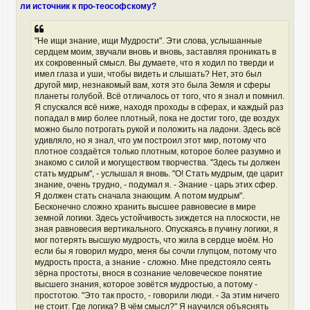
ли источник к про-теософскому?
"Не ищи знание, ищи Мудрости". Эти слова, услышанные
сердцем моим, звучали вновь и вновь, заставляя проникать в
их сокровенный смысл. Вы думаете, что я ходил по тверди и
имел глаза и уши, чтобы видеть и слышать? Нет, это был
другой мир, незнакомый вам, хотя это была Земля и сферы
планеты голубой. Всё отличалось от того, что я знал и помнил.
Я спускался всё ниже, находя проходы в сферах, и каждый раз
попадал в мир более плотный, пока не достиг того, где воздух
можно было потрогать рукой и положить на ладони. Здесь всё
удивляло, но я знал, что ум построил этот мир, потому что
плотное создаётся только плотным, которое более разумно и
знакомо с силой и могуществом творчества. "Здесь ты должен
стать мудрым", - услышал я вновь. "О! Стать мудрым, где царит
знание, очень трудно, - подумал я. - Знание - царь этих сфер.
Я должен стать сначала знающим. А потом мудрым".
Бесконечно сложно хранить высшее равновесие в мире
земной логики. Здесь устойчивость зиждется на плоскости, не
зная равновесия вертикального. Опускаясь в пучину логики, я
мог потерять высшую мудрость, что жила в сердце моём. Но
если бы я говорил мудро, меня бы сочли глупцом, потому что
мудрость проста, а знание - сложно. Мне предстояло сеять
зёрна простоты, внося в сознание человеческое понятие
высшего знания, которое зовётся мудростью, а потому -
простотою. "Это так просто, - говорили люди. - За этим ничего
не стоит. Где логика? В чём смысл?" Я научился объяснять