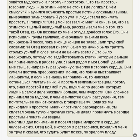
зовётся мудростью, а потому - простотою. "Это так просто, -
говорили люди. - За этим ничего не стоит. Где логика? В чём
смысл?" Я научился объяснять простые истины сложным языком,
вычерчивая замысловатый узор ума, и люди стали понимать
простоту. Я говорил: "Отец мой воззвал ко мне". И они, зная, что за
этим стоит целый невидимый мир, рассказывали мне о том, кто
такой Отец, как Он воззвал ко мне и откуда донёсся голос Его. Они
исписывали груды табличек, исчерчивали знаками весь
прибрежный песок, пока в конце концов не завершали труд свой
словами: "И Отец воззвал к нему". Зачем же нужно было тратить
столько усилий и слов, зачем не ценить время? Это было
необходимо, потому что задействовались клетки, которые раньше
не применялись в работе ума. Я был рядом и мог Волей, данной
мне свыше, направить разбуженную энергию в сторону сердца. Они
сумели достичь преображения, поняв, что логика выстраивает
лабиринты, и если не знаешь направления, то навсегда
останешься плутать в них. Я прослыл великим хитрецом, потому
что, зная простой и прямой путь, водил их по дебрям, которых
люди на самом деле жаждали больше, чем мудрости. Они сложное
принимали за мудрое, и чем извилистее были рассуждения, тем
почтительнее они относились к говорившему. Когда же мы
приходили к простоте, многих постигало разочарование. Ум
сплетал очень тугую и прочную сеть, не давая проникнуть в сердце
простым и понятным вещам.
Многим я дал понимание и посеял зёрна мудрости в сердцах
человеческих. Отец мой, в котором я растворился, похвалил меня
за труд и сказал, что судить будет позже, по зрелому плоду.