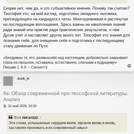
Скорее нет, чем да, и это субъективное мнение. Почему так считаю?
Теософия это, на мой взгляд, подготовка западного человека,
претендующего на кандидата к челы. Многоуровневая и растянутая
на последующие воплощения. Здесь важны не накопления знаний
ради знаний или практик ради практических результатов, о чём
Дусик учит и наставляет других много лет. Теософия это знания для
познания себя, для очищения себя и подготовка к последующему
этапу движения по Пути.
«Бездумны те, кто, размышляя над настоящим, добровольно закрывают
глаза на прошлое, оставаясь, естественно, слепыми к будущему!»
Письмо 1. К.Х. – Синнетту
е
р
dusik_ie
н
у
т
Re: Обзор современной про-теософской литературы.
ь
Анализ
с
я
С
31 май 2026, 10:33
к
о
н
о
Вэл
писал(а):
↑
а
б
Эти слова, услышанные сердцем моим, звучали вновь и вновь,
ч
щ
заставляя проникать в их сокровенный смысл
а
е
н
л