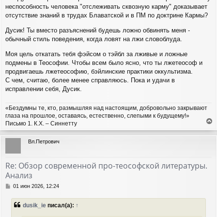
неспособность человека "отслеживать сквозную карму" доказывает
отсутствие знаний в трудах Блаватской и в ПМ по доктрине Кармы?
Дусик! Ты вместо разъяснений будешь ложно обвинять меня -
обычный стиль поведения, когда ловят на лжи словоблуда.
Моя цель откатать тебя фэйсом о тэйбл за лживые и ложные
подмены в Теософии. Чтобы всем было ясно, что ты лжетеософ и
продвигаешь лжетеософию, бэйлинские практики оккультизма.
С чем, считаю, более менее справляюсь. Пока и удачи в
исправлении себя, Дусик.
«Бездумны те, кто, размышляя над настоящим, добровольно закрывают
глаза на прошлое, оставаясь, естественно, слепыми к будущему!»
Письмо 1. К.Х. – Синнетту
е
р
Вл.Петрович
н
у
т
Re: Обзор современной про-теософской литературы.
ь
Анализ
с
я
С
01 июн 2026, 12:24
к
о
н
о
dusik_ie
писал(а):
↑
а
б
ч
щ