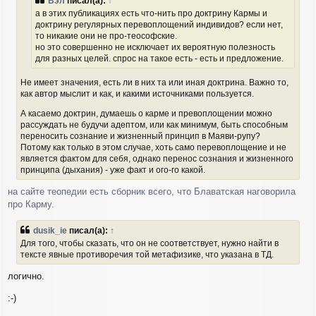
Вэл
писал(а):
↑
н
л
а в этих публикациях есть что-нить про доктрину Кармы и
и
у
доктрину регулярных перевоплощений индивидов? если нет,
е
то никакие они не про-теософские.
но это совершенно не исключает их вероятную полезность
для разных целей. спрос на такое есть - есть и предложение.
Не имеет значения, есть ли в них та или иная доктрина. Важно то,
как автор мыслит и как, и какими источниками пользуется.
А касаемо доктрин, думаешь о карме и превоплощении можно
рассуждать не будучи адептом, или как минимум, быть способным
переносить сознание и жизненный принцип в Маяви-рупу?
Потому как только в этом случае, хоть само перевоплощение и не
является фактом для себя, однако перенос сознания и жизненного
принципа (дыхания) - уже факт и ого-го какой.
на сайте теопедии есть сборник всего, что Блаватская наговорила
про Карму.
dusik_ie
писал(а):
↑
Для того, чтобы сказать, что он не соответствует, нужно найти в
тексте явные противоречия той метафизике, что указана в ТД.
логично.
:-)