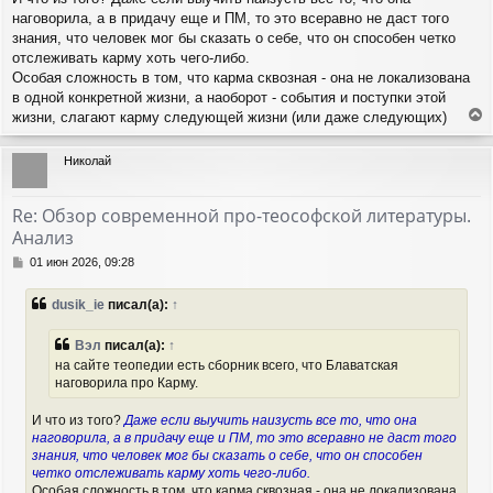
у
е
наговорила, а в придачу еще и ПМ, то это всеравно не даст того
знания, что человек мог бы сказать о себе, что он способен четко
отслеживать карму хоть чего-либо.
Особая сложность в том, что карма сквозная - она не локализована
в одной конкретной жизни, а наоборот - события и поступки этой
жизни, слагают карму следующей жизни (или даже следующих)
е
р
Николай
н
у
т
Re: Обзор современной про-теософской литературы.
ь
Анализ
с
я
С
01 июн 2026, 09:28
к
о
н
о
dusik_ie
писал(а):
↑
а
б
ч
щ
а
е
Вэл
писал(а):
↑
н
л
на сайте теопедии есть сборник всего, что Блаватская
и
у
наговорила про Карму.
е
И что из того?
Даже если выучить наизусть все то, что она
наговорила, а в придачу еще и ПМ, то это всеравно не даст того
знания, что человек мог бы сказать о себе, что он способен
четко отслеживать карму хоть чего-либо.
Особая сложность в том, что карма сквозная - она не локализована