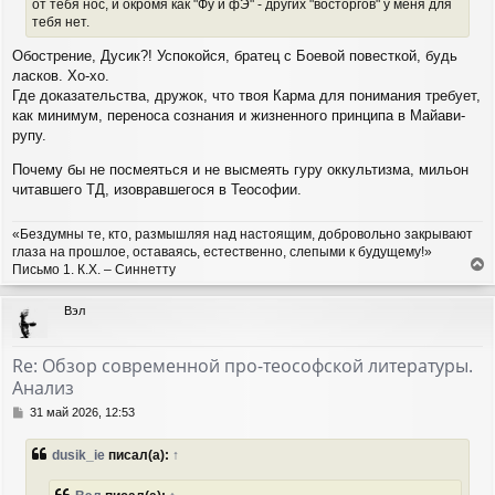
от тебя нос, и окромя как "Фу и фЭ" - других "восторгов" у меня для
тебя нет.
Обострение, Дусик?! Успокойся, братец с Боевой повесткой, будь
ласков. Хо-хо.
Где доказательства, дружок, что твоя Карма для понимания требует,
как минимум, переноса сознания и жизненного принципа в Майави-
рупу.
Почему бы не посмеяться и не высмеять гуру оккультизма, мильон
читавшего ТД, изовравшегося в Теософии.
«Бездумны те, кто, размышляя над настоящим, добровольно закрывают
глаза на прошлое, оставаясь, естественно, слепыми к будущему!»
Письмо 1. К.Х. – Синнетту
е
р
Вэл
н
у
т
Re: Обзор современной про-теософской литературы.
ь
Анализ
с
я
С
31 май 2026, 12:53
к
о
н
о
dusik_ie
писал(а):
↑
а
б
ч
щ
а
е