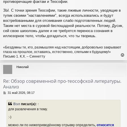
противоречащие фактам и Теософии.
ЗЫ. С точки зрения Теософии, такие лживые личности, уводящие в
тупик своими "наставлениями", всегда использовались и будут
востребованными для отсеивания слабо подготовленных людей.
Таким нет места в суровой беспощадной реальности. Потому, Дусик,
сей свою шизоложь далее и не требуется переноса сознания в
иллюзорное тело, чтобы догадаться, что ты творишь.
«Бездумны те, кто, размышляя над настоящим, добровольно закрывают
глаза на прошлое, оставаясь, естественно, слепыми к будущему!»
Письмо 1. К.Х. – Синнетту
е
р
Николай
н
у
т
Re: Обзор современной про-теософской литературы.
ь
Анализ
с
я
С
31 май 2026, 08:17
к
о
н
о
Вэл
писал(а):
↑
а
б
для развлечения в тему.
ч
щ
а
е
:-)
н
л
и
у
можно ли по нижеприведённому отрывку определить,
относится
е