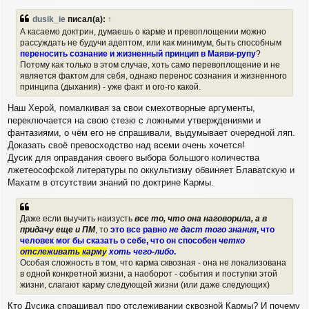
dusik_ie
писал(а):
↑
А касаемо доктрин, думаешь о карме и превоплощении можно
рассуждать не будучи адептом, или как минимум, быть способным
переносить сознание и жизненный принцип в Маяви-рупу
?
Потому как только в этом случае, хоть само перевоплощение и не
является фактом для себя, однако перенос сознания и жизненного
принципа (дыхания) - уже факт и ого-го какой.
Наш Херой, помалкивая за свои смехотворные аргументы,
переключается на свою стезю с ложными утверждениями и
фантазиями, о чём его не спрашивали, выдумывает очередной ляп.
Доказать своё превосходство над всеми очень хочется!
Дусик для оправдания своего выбора большого количества
лжетеософской литературы по оккультизму обвиняет Блаватскую и
Махатм в отсутствии знаний по доктрине Кармы.
Даже если выучить наизусть
все то, что она наговорила, а в
придачу еще и ПМ
, то
это все равно
не даст того знания
, что
человек мог бы сказать о себе, что он способен
четко
отслеживать карму
хоть чего-либо
.
Особая сложность в том, что карма сквозная - она не локализована
в одной конкретной жизни, а наоборот - события и поступки этой
жизни, слагают карму следующей жизни (или даже следующих)
Кто Дусика спрашивал про отслеживании сквозной Кармы? И почему