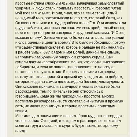
простые истины сложным языком, вычерчивая замысловатый
узор ума, и люди стали понимать простоту. Я говорил: "Отец
мой воззвал ко мне". И они, зная, что за этим стоит целый
невидимый мир, рассказывали мне о том, кто такой Отец, как
Он воззвал ко мне и откуда донёсся голос Его. Они исписывали
груды табличек, исчерчивали знаками весь прибрежный песок,
пока в конце концов не завершали труд свой словами: "И Отец
воззвал к нему". Зачем же нужно было тратить столько усилий
и слов, зачем не ценить время? Это было необходимо, потому
что задействовались клетки, которые раньше не применялись
в работе ума. Я был рядом и мог Волей, данной мне свыше,
направить разбуженную энергию в сторону сердца. Они
сумели достичь преображения, поняв, что логика выстраивает
лабиринты, и если не знаешь направления, то навсегда
останешься плутать в них. Я прослыл великим хитрецом,
потому что, зная простой и прямой путь, водил их по дебрям,
которых люди на самом деле жаждали больше, чем мудрости.
Они сложное принимали за мудрое, и чем извилистее были
рассуждения, тем почтительнее они относились к
говорившему. Когда же мы приходили к простоте, многих
постигало разочарование. Ум сплетал очень тугую и прочную
сеть, не давая проникнуть в сердце простым и понятным
вещам.
Многим я дал понимание и посеял зёрна мудрости в сердцах
человеческих. Отец мой, в котором я растворился, похвалил
меня за труд и сказал, что судить будет позже, по зрелому
плоду.