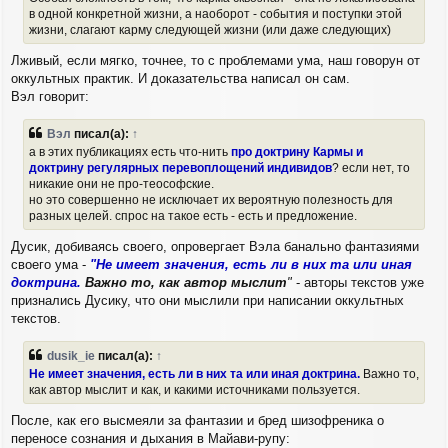
в одной конкретной жизни, а наоборот - события и поступки этой
жизни, слагают карму следующей жизни (или даже следующих)
Лживый, если мягко, точнее, то с проблемами ума, наш говорун от
оккультных практик. И доказательства написал он сам.
Вэл говорит:
Вэл
писал(а):
↑
а в этих публикациях есть что-нить
про доктрину Кармы и
доктрину регулярных перевоплощений индивидов
? если нет, то
никакие они не про-теософские.
но это совершенно не исключает их вероятную полезность для
разных целей. спрос на такое есть - есть и предложение.
Дусик, добиваясь своего, опровергает Вэла банально фантазиями
своего ума -
"Не имеет значения, есть ли в них та или иная
доктрина.
Важно то, как автор мыслит
"
- авторы текстов уже
признались Дусику, что они мыслили при написании оккультных
текстов.
dusik_ie
писал(а):
↑
Не имеет значения, есть ли в них та или иная доктрина.
Важно то,
как автор мыслит и как, и какими источниками пользуется.
После, как его высмеяли за фантазии и бред шизофреника о
переносе сознания и дыхания в Майави-рупу: