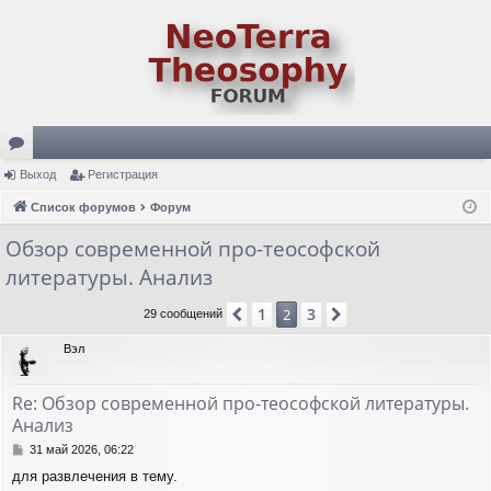
ор
Выход
Регистрация
ум
Список форумов
Форум
ы
Обзор современной про-теософской
литературы. Анализ
1
3
Пред.
2
След.
29 сообщений
Вэл
Re: Обзор современной про-теософской литературы.
Анализ
С
31 май 2026, 06:22
о
для развлечения в тему.
о