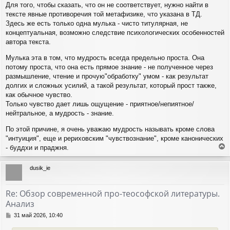
Для того, чтобы сказать, что он не соответствует, нужно найти в
и
у
е
тексте явные противоречия той метафизике, что указана в ТД.
Здесь же есть только одна мулька - чисто титулярная, не
концептуальная, возможно следствие психологических особенностей
автора текста.
Мулька эта в том, что мудрость всегда предельно проста. Она
потому проста, что она есть прямое знание - не полученное через
размышление, чтение и прочую"обработку" умом - как результат
долгих и сложных усилий, а такой результат, который прост также,
как обычное чувство.
Только чувство дает лишь ощущение - приятное/непиятное/
нейтральное, а мудрость - знание.
По этой причине, я очень уважаю мудрость называть кроме слова
"интуиция", еще и рериховским "чувствознание", кроме канонических
- буддхи и праджня.
е
р
dusik_ie
н
у
т
Re: Обзор современной про-теософской литературы.
ь
Анализ
с
я
С
31 май 2026, 10:40
к
о
н
о