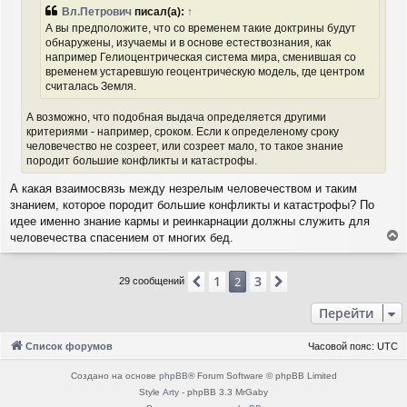
а
е
Вл.Петрович
писал(а):
↑
н
л
А вы предположите, что со временем такие доктрины будут
и
у
обнаружены, изучаемы и в основе естествознания, как
е
например Гелиоцентрическая система мира, сменившая со
временем устаревшую геоцентрическую модель, где центром
считалась Земля.
А возможно, что подобная выдача определяется другими
критериями - например, сроком. Если к определеному сроку
человечество не созреет, или созреет мало, то такое знание
породит большие конфликты и катастрофы.
А какая взаимосвязь между незрелым человечеством и таким
знанием, которое породит большие конфликты и катастрофы? По
идее именно знание кармы и реинкарнации должны служить для
человечества спасением от многих бед.
е
р
1
3
н
Пред.
2
След.
29 сообщений
у
т
Перейти
ь
с
Список форумов
Часовой пояс:
UTC
я
к
Создано на основе
phpBB
® Forum Software © phpBB Limited
н
Style
Arty
- phpBB 3.3 MrGaby
а