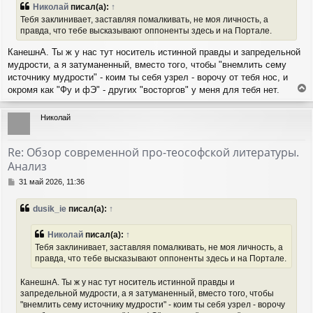
Николай
писал(а):
↑
а
б
Тебя заклинивает, заставляя помалкивать, не моя личность, а
ч
щ
правда, что тебе высказывают оппоненты здесь и на Портале.
а
е
н
л
КанешнА. Ты ж у нас тут носитель истинной правды и запредельной
и
у
е
мудрости, а я затуманенный, вместо того, чтобы "внемлить сему
источнику мудрости" - коим ты себя узрел - ворочу от тебя нос, и
окромя как "Фу и фЭ" - других "восторгов" у меня для тебя нет.
е
р
Николай
н
у
т
Re: Обзор современной про-теософской литературы.
ь
Анализ
с
я
С
31 май 2026, 11:36
к
о
н
о
dusik_ie
писал(а):
↑
а
б
ч
щ
а
е
Николай
писал(а):
↑
н
л
Тебя заклинивает, заставляя помалкивать, не моя личность, а
и
у
правда, что тебе высказывают оппоненты здесь и на Портале.
е
КанешнА. Ты ж у нас тут носитель истинной правды и
запредельной мудрости, а я затуманенный, вместо того, чтобы
"внемлить сему источнику мудрости" - коим ты себя узрел - ворочу