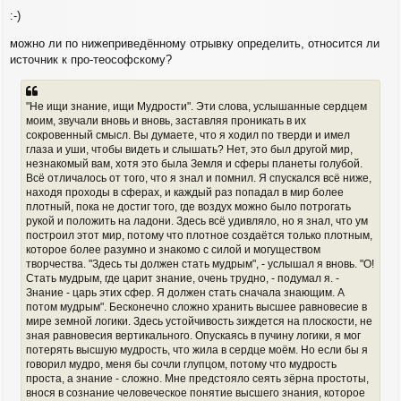
б
:-)
щ
е
можно ли по нижеприведённому отрывку определить, относится ли
н
источник к про-теософскому?
и
е
"Не ищи знание, ищи Мудрости". Эти слова, услышанные сердцем
моим, звучали вновь и вновь, заставляя проникать в их
сокровенный смысл. Вы думаете, что я ходил по тверди и имел
глаза и уши, чтобы видеть и слышать? Нет, это был другой мир,
незнакомый вам, хотя это была Земля и сферы планеты голубой.
Всё отличалось от того, что я знал и помнил. Я спускался всё ниже,
находя проходы в сферах, и каждый раз попадал в мир более
плотный, пока не достиг того, где воздух можно было потрогать
рукой и положить на ладони. Здесь всё удивляло, но я знал, что ум
построил этот мир, потому что плотное создаётся только плотным,
которое более разумно и знакомо с силой и могуществом
творчества. "Здесь ты должен стать мудрым", - услышал я вновь. "О!
Стать мудрым, где царит знание, очень трудно, - подумал я. -
Знание - царь этих сфер. Я должен стать сначала знающим. А
потом мудрым". Бесконечно сложно хранить высшее равновесие в
мире земной логики. Здесь устойчивость зиждется на плоскости, не
зная равновесия вертикального. Опускаясь в пучину логики, я мог
потерять высшую мудрость, что жила в сердце моём. Но если бы я
говорил мудро, меня бы сочли глупцом, потому что мудрость
проста, а знание - сложно. Мне предстояло сеять зёрна простоты,
внося в сознание человеческое понятие высшего знания, которое