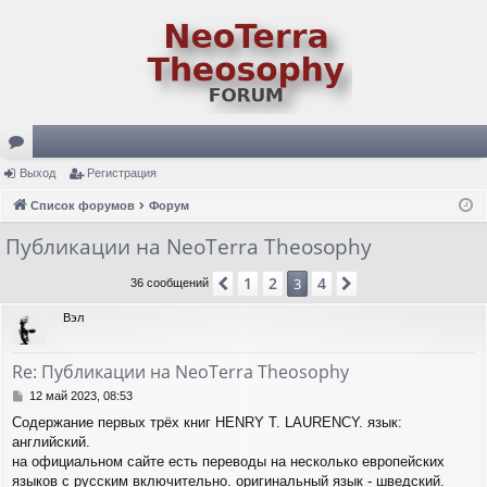
ор
Выход
Регистрация
ум
Список форумов
Форум
ы
Публикации на NeoTerra Theosophy
1
2
4
Пред.
3
След.
36 сообщений
Вэл
Re: Публикации на NeoTerra Theosophy
С
12 май 2023, 08:53
о
Содержание первых трёх книг HENRY T. LAURENCY. язык:
о
английский.
б
щ
на официальном сайте есть переводы на несколько европейских
е
языков с русским включительно. оригинальный язык - шведский.