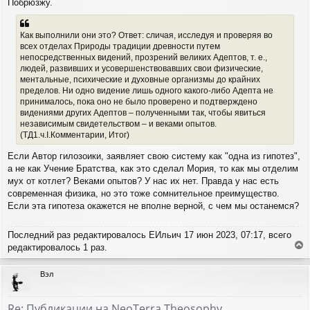
Побрюзжу.
о
к
б
н
щ
а
Как выполнили они это? Ответ: сличая, исследуя и проверяя во
е
ч
всех отделах Природы традиции древности путем
н
а
непосредственных видений, прозрений великих Адептов, т. е.,
и
л
е
людей, развивших и усовершенствовавших свои физические,
у
ментальные, психические и духовные организмы до крайних
пределов. Ни одно видение лишь одного какого-либо Адепта не
принималось, пока оно не было проверено и подтверждено
видениями других Адептов – полученными так, чтобы явиться
независимым свидетельством – и веками опытов.
(ТД1.ч.I.Комментарии, Итог)
Если Автор гилозоики, заявляет свою систему как "одна из гипотез",
а не как Учение Братства, как это сделал Мория, то как мы отделим
мух от котлет? Веками опытов? У нас их нет. Правда у нас есть
современная физика, но это тоже сомнительное преимущество.
Если эта гипотеза окажется не вполне верной, с чем мы останемся?
Последний раз редактировалось
ЕИльич
17 июн 2023, 07:17, всего
редактировалось 1 раз.
е
р
Вэл
н
у
т
Re: Публикации на NeoTerra Theosophy