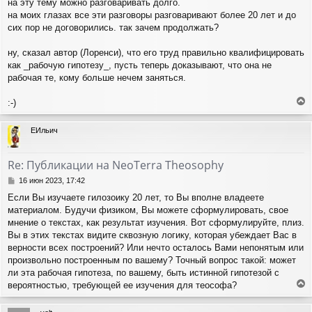
на эту тему можно разговаривать долго.
на моих глазах все эти разговоры разговаривают более 20 лет и до
сих пор не договорились. так зачем продолжать?
ну, сказал автор (Лоренси), что его труд правильно квалифицировать
как _рабочую гипотезу_, пусть теперь доказывают, что она не
рабочая те, кому больше нечем заняться.
:-)
е
р
ЕИльич
н
у
т
Re: Публикации на NeoTerra Theosophy
ь
с
С
16 июн 2023, 17:42
я
о
Если Вы изучаете гилозоику 20 лет, то Вы вполне владеете
о
к
материалом. Будучи физиком, Вы можете сформулировать, свое
б
н
щ
мнение о текстах, как результат изучения. Вот сформулируйте, плиз.
а
е
ч
Вы в этих текстах видите сквозную логику, которая убеждает Вас в
н
а
верности всех построений? Или нечто осталось Вами непонятым или
и
л
произвольно построенным по вашему? Точный вопрос такой: может
е
у
ли эта рабочая гипотеза, по вашему, быть истинной гипотезой с
вероятностью, требующей ее изучения для теософа?
е
р