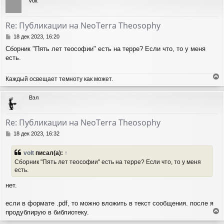
volt
н
у
т
Re: Публикации на NeoTerra Theosophy
ь
с
С
18 дек 2023, 16:20
я
о
Сборник "Пять лет теософии" есть на терре? Если что, то у меня
о
к
есть.
б
н
щ
а
е
ч
Каждый освещает темноту как может.
н
а
е
и
л
р
е
Вэл
у
н
у
т
Re: Публикации на NeoTerra Theosophy
ь
с
С
18 дек 2023, 16:32
я
о
о
к
volt
писал(а):
↑
б
н
Сборник "Пять лет теософии" есть на терре? Если что, то у меня
щ
а
есть.
е
ч
н
а
нет.
и
л
е
у
если в формате .pdf, то можно вложить в текст сообщения. после я
продублирую в библиотеку.
е