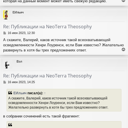
которая на данный момент может иметь свежую редакцию.
е
р
ЕИльич
н
у
т
Re: Публикации на NeoTerra Theosophy
ь
с
С
16 июн 2023, 12:30
я
о
А скажите, Валерий, каков источник такой всеохватывающей
о
к
осведомленности Хенри Лоуренси, если Вам известно? Желательно
б
н
щ
развернуть в хотя бы трех предложениях ответ.
а
е
е
ч
н
р
а
Вэл
и
н
л
е
у
у
т
Re: Публикации на NeoTerra Theosophy
ь
с
С
16 июн 2023, 14:25
я
о
о
к
ЕИльич
писал(а):
↑
б
н
А скажите, Валерий, каков источник такой всеохватывающей
щ
а
осведомленности Хенри Лоуренси, если Вам известно?
е
ч
Желательно развернуть в хотя бы трех предложениях ответ.
н
а
и
л
в собрании сочинений есть такой фрагмент:
е
у