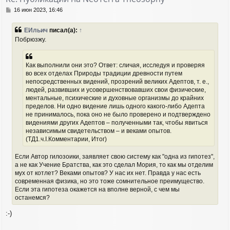
ь
с
С
16 июн 2023, 16:46
я
о
о
к
ЕИльич
писал(а):
↑
б
н
Побрюзжу.
щ
а
е
ч
н
а
и
Как выполнили они это? Ответ: сличая, исследуя и проверяя
л
е
во всех отделах Природы традиции древности путем
у
непосредственных видений, прозрений великих Адептов, т. е.,
людей, развивших и усовершенствовавших свои физические,
ментальные, психические и духовные организмы до крайних
пределов. Ни одно видение лишь одного какого-либо Адепта
не принималось, пока оно не было проверено и подтверждено
видениями других Адептов – полученными так, чтобы явиться
независимым свидетельством – и веками опытов.
(ТД1.ч.I.Комментарии, Итог)
Если Автор гилозоики, заявляет свою систему как "одна из гипотез",
а не как Учение Братства, как это сделал Мория, то как мы отделим
мух от котлет? Веками опытов? У нас их нет. Правда у нас есть
современная физика, но это тоже сомнительное преимущество.
Если эта гипотеза окажется на вполне верной, с чем мы
останемся?
:-)