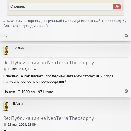
Спойлер
а также есть перевод на русский на официальном сайте (перевод Ку
Аль, как я догадываюсь)
:-)
е
р
ЕИльич
н
у
т
Re: Публикации на NeoTerra Theosophy
ь
с
С
16 июн 2023, 15:14
я
о
Спасибо. А как насчет "последней четверти столетия"? Когда
о
к
написаны основные произведения?
б
н
щ
а
е
ч
Нашел. С 1930 по 1971 года.
н
е
а
и
р
л
ЕИльич
е
н
у
у
т
Re: Публикации на NeoTerra Theosophy
ь
с
С
16 июн 2023, 16:09
я
о