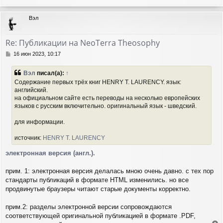
е
р
Вэл
н
у
т
Re: Публикации на NeoTerra Theosophy
ь
с
С
16 июн 2023, 10:17
я
о
о
к
Вэл
писал(а):
↑
б
н
Содержание первых трёх книг HENRY T. LAURENCY. язык:
щ
а
английский.
е
ч
на официальном сайте есть переводы на несколько европейских
н
а
и
языков с русским включительно. оригинальный язык - шведский.
л
е
у
для информации.
источник:
HENRY T. LAURENCY
электронная версия (англ.).
прим. 1: электронная версия делалась мною очень давно. с тех пор
стандарты публикаций в формате HTML изменились. но все
продвинутые браузеры читают старые документы корректно.
прим.2: разделы электронной версии сопровождаются
соответствующей оригинальной публикацией в формате .PDF,